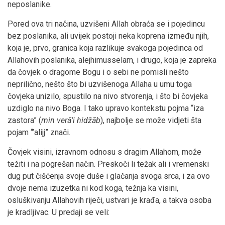
neposlanike.
Pored ova tri načina, uzvišeni Allah obraća se i pojedincu
bez poslanika, ali uvijek postoji neka koprena između njih,
koja je, prvo, granica koja razlikuje svakoga pojedinca od
Allahovih poslanika, alejhimusselam, i drugo, koja je zapreka
da čovjek o dragome Bogu i o sebi ne pomisli nešto
neprilično, nešto što bi uzvišenoga Allaha u umu toga
čovjeka unizilo, spustilo na nivo stvorenja, i što bi čovjeka
uzdiglo na nivo Boga. I tako upravo kontekstu pojma “iza
zastora” (
min verā’i hidžāb
), najbolje se može vidjeti šta
pojam “’alijj” znači.
Čovjek visini, izravnom odnosu s dragim Allahom, može
težiti i na pogrešan način. Preskoči li težak ali i vremenski
dug put čišćenja svoje duše i glačanja svoga srca, i za ovo
dvoje nema izuzetka ni kod koga, težnja ka visini,
osluškivanju Allahovih riječi, ustvari je krađa, a takva osoba
je kradljivac. U predaji se veli: