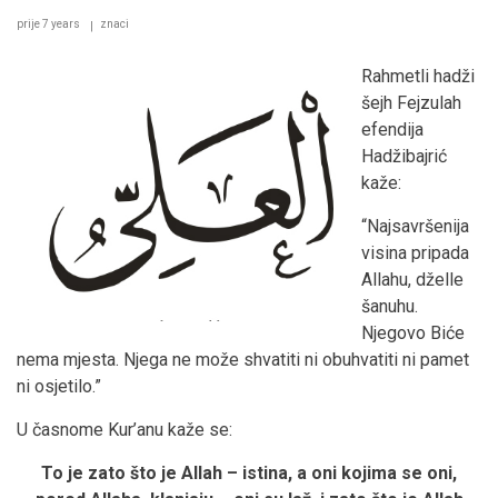
prije 7 years
znaci
Rahmetli hadži
šejh Fejzulah
efendija
Hadžibajrić
kaže:
“Najsavršenija
visina pripada
Allahu, dželle
šanuhu.
Njegovo Biće
nema mjesta. Njega ne može shvatiti ni obuhvatiti ni pamet
ni osjetilo.”
U časnome Kur’anu kaže se:
To je zato što je Allah – istina, a oni kojima se oni,