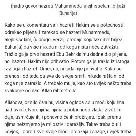
(hadis govor hazreti Muhammeda, alejhisselam, bilježi
Buharija)
Kako se u komentaru veli, hazreti Hakim se u potpunosti
odrekao plijena, i zarekao se hazreti Muhammedu,
alejhisselam, (u drugoj verziji predaje koju također bilježi
Buharija) da više nikada ni od koga ništa neće zatražiti.
Tražio ga je prvo hazreti Ebu Bekr da mu dadne dio plijena,
no, hazreti Hakim nije prihvatio. Potom ga je tražio iz istoga
razloga i hazreti Omer, no, ni tada nije prihvatio. Kako se
prenosi, od tada pa sve do svoje smrti, nikada ništa ni od
koga nije zatražio. A trebalo mu je, kao što uvijek nešto treba
svakome od nas. Allah rahmet ejle.
Allahova, dželle šanuhu, visina ogleda se u moći koju ima
nad svim stvorenjima, njima u potpunosti vlada, život im
daje, usmrćuje ih, i ponovno će ih proživjeti. Ipak, prema
njima neizmjerno je milostiv i darežljiv. Takav treba biti i
čovjek, i pored sve svoje moći, položaja i snage, uvijek treba