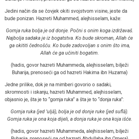
Jedini način da se čovjek okiti svojstvom visine, jeste da
bude ponizan. Hazreti Muhammed, alejhisselam, kaže:
Gornja ruka bolja je od donje. Počni s onim koga izdržavaš.
Najbolja sadaka je iz bogatstva. Ko bude skroman, Allah će
ga okititi čednošću. Ko bude zadovoljan s onim što ima,
Allah će ga učiniti bogatim.
(hadis, govor hazreti Muhammeda, alejhisselam, bilježi
Buharija, prenoseći ga od hazreti Hakima ibn Huzama)
Jedne prilike, dok je na mimberi govorio o sadaki,
skromnosti i iskanju, hazreti Muhammed, alejhisselam,
objasnio je, šta je to “gornja ruka” a šta je to “donja ruka”:
Gornja ruka (jed ’uljā), bolja je od donje ruke (jed suflā).
Gornja ruka je ona koja dijeli, a donja ruka je ona koja išće.
(hadis, govor hazreti Muhammeda, alejhisselam, bilježi
Buharija, prenoseći ga od hazreti Abdullaha ibn Omera)