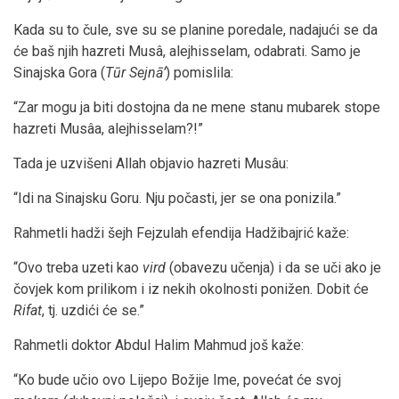
Kada su to čule, sve su se planine poredale, nadajući se da
će baš njih hazreti Musâ, alejhisselam, odabrati. Samo je
Sinajska Gora (
Tūr Sejnā’
) pomislila:
“Zar mogu ja biti dostojna da ne mene stanu mubarek stope
hazreti Musâa, alejhisselam?!”
Tada je uzvišeni Allah objavio hazreti Musâu:
“Idi na Sinajsku Goru. Nju počasti, jer se ona ponizila.”
Rahmetli hadži šejh Fejzulah efendija Hadžibajrić kaže:
“Ovo treba uzeti kao
vird
(obavezu učenja) i da se uči ako je
čovjek kom prilikom i iz nekih okolnosti ponižen. Dobit će
Rifat
, tj. uzdići će se.”
Rahmetli doktor Abdul Halim Mahmud još kaže:
“Ko bude učio ovo Lijepo Božije Ime, povećat će svoj