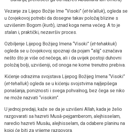
Vezanje za Lijepo Božije Ime “Visoki” (
et-te‘alluk
), ogleda se
u čovjekovoj potrebi da dosegne takav položaj blizine s
uzvišenim Bogom (
kurb
), iznad koga nema većeg. A to je
stalan i, praktički, nezavršiv proces.
Ozbiljenje Lijepog Božijeg Imena “Visoki” (
et-tehakkuk
)
ogleda se u čovjekovoj spoznaji da pojam “’alijj” označava
nešto što je više od nečega, ali i da uvijek postoji duhovni
položaj bolji, uzvišeniji, od onoga ne kome trenutno prebiva.
Kićenje odrazima svojstava Lijepog Božijeg Imena “Visoki”
(
et-tehalluk
) ogleda se u kićenju svojstvima najljepšega
ponašanja, poniznosti i svega pohvalnog, bez čega se niko
ne može nazvati “visokim”.
U jednoj predaji, kaže se da je uzvišeni Allah, kada je želio
razgovarati sa hazreti Musâ-pejgamberom, alejhisselam,
naredio hazreti Musâu, alejhisselam, da odabere planinu na
kojoj će biti za vrijeme razgovora.