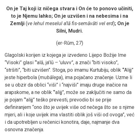
On je Taj koji iz ničega stvara i On će to ponovo učiniti,
to je Njemu lahko; On je uzvišen i na nebesima i na
Zemlji
(
ve lehul meselul a’lā fis-semāvāti vel erd
)
; On je
Silni, Mudri.
(er-Rūm, 27)
Glagolski korijen iz kojega je izvedeno Lijepo Božije Ime
“Visoki” glasi “’alā, ja’lū – ’uluvv”, a znači “biti visoko”,
“stršiti”, “biti uzvišen”. Stoga, po imamu Kurtubiju, oblik “’Alijj”
jeste hiperbola (
mubālega
), ima pojačano značenje. Uzme li
se u obzir da oblici “viši” i “najviši” imaju druge inačice na
arapskome, a ne oblik “’alijj”, može se zaključiti ne samo da
je pojam “’alijj” teško prevesti, prevodio bi se prije
definiranjem “ono što je uvijek više od nečega što se s njime
mjeri, ali i koje uvijek ima vlastiti oblik još viši od ovoga”, već
i da upotrebljen u rečenici konotira, daje, najmanje dva
osnovna značenja.