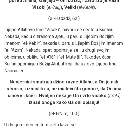
pored Allaha, klanjaju – oni su laž, i zato što je Allah
Visoki
(
el-’Alijj
)
, Veliki
(
el-Kebīr
)
.
(el-Hadždž, 62.)
Lijepo Allahovo Ime “Visoki”, navodi se često u Kur’anu.
Nekada, kao u citiranome ajetu, u paru s Lijepim Božijim
Imenom “el-Kebir”, nekada u paru s Lijepim Božijim Imenom
“el-’Azim”. Nekada, opet, spominje se i u drugi svojim
oblicima, u obliku “el-A’lā” i “el-Mute’āl”. Također, časni
Kur’an spominje i Božiji Atribut koji ide uz ovo Lijepo Ime.
Naprimjer:
Nevjernici smatraju džine ravne Allahu, a On je njih
stvorio, i izmislili su, ne misleći šta govore, da On ima
sinove i kćeri. Hvaljen neka je On i vrlo visoko
(
te’ālā
)
iznad onoga kako Ga oni opisuju!
(el-En’ām, 100.)
U drugom plemenitom ajetu kaže se: