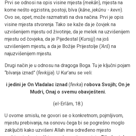
Prvi se odnosi na opis visine mjesta (
mekān
), mjesta na
kome nešto egzistira, postoji, bîva (
kāne
,
jekūnu
-
kevn
).
Ovo se, opet, može razmatrati na dva načina. Prvi je opis
visine mjesta stvorenja. Tako se kaže da je čovjek na
uzvišenijem mjestu od životinje, da je melek na uzvišenijem
mjestu od čovjeka, da je Pijedestal (
Kursijj
) na još
uzvišenijem mjestu, a da je Božije Prijestolje (
’Arš
) na
najuzvišenijem mjestu.
Drugi način je u odnosu na dragoga Boga. Tu je ključni pojam
“bîvanja iznad” (
fevkijja
). U Kur’anu se veli:
i jedini je On Vladalac
iznad
(
fevka
)
robova Svojih; On je
Mudri, Onaj o svemu obavješteni.
(el-En’ām, 18.)
U ovome smislu, ne govori se o konkretnom, pojmljivom,
mjestu prebivanja, na osnovu čega bi se pogrešno moglo
zaključiti kako uzvišeni Allah ima određeno mjesto