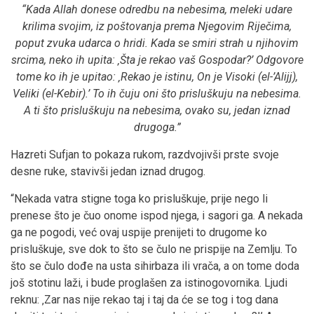
“Kada Allah donese odredbu na nebesima, meleki udare
krilima svojim, iz poštovanja prema Njegovim Riječima,
poput zvuka udarca o hridi. Kada se smiri strah u njihovim
srcima, neko ih upita: ‚Šta je rekao vaš Gospodar?’ Odgovore
tome ko ih je upitao: ‚Rekao je istinu, On je Visoki (el-’Alijj),
Veliki (el-Kebir).’ To ih čuju oni što prisluškuju na nebesima.
A ti što prisluškuju na nebesima, ovako su, jedan iznad
drugoga.
”
Hazreti Sufjan to pokaza rukom, razdvojivši prste svoje
desne ruke, stavivši jedan iznad drugog.
“Nekada vatra stigne toga ko prisluškuje, prije nego li
prenese što je čuo onome ispod njega, i sagori ga. A nekada
ga ne pogodi, već ovaj uspije prenijeti to drugome ko
prisluškuje, sve dok to što se čulo ne prispije na Zemlju. To
što se čulo dođe na usta sihirbaza ili vrača, a on tome doda
još stotinu laži, i bude proglašen za istinogovornika. Ljudi
reknu: ‚Zar nas nije rekao taj i taj da će se tog i tog dana