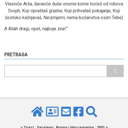
Vlasniče Arša, davaoće duše onome kome hoćeš od robova
Svojih, Koji opraštaš grijehe, Koji prihvataš pokajanje, Koji
žestoko kažnjavaš, Neizmjerni, nema božanstva osim Tebe)
A Allah dragi, opet, najboje zna!”
PRETRAGA
Pretraga
< Znaci : Sarajevo : Bosna i Hercegovina : 2001 >