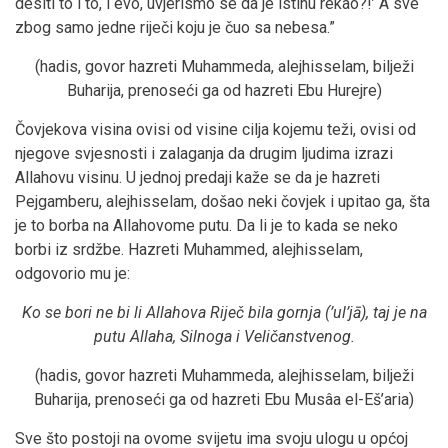
desiti to i to, i evo, uvjerismo se da je istinu rekao?!’ A sve
zbog samo jedne riječi koju je čuo sa nebesa.”
(hadis, govor hazreti Muhammeda, alejhisselam, bilježi
Buharija, prenoseći ga od hazreti Ebu Hurejre)
Čovjekova visina ovisi od visine cilja kojemu teži, ovisi od
njegove svjesnosti i zalaganja da drugim ljudima izrazi
Allahovu visinu. U jednoj predaji kaže se da je hazreti
Pejgamberu, alejhisselam, došao neki čovjek i upitao ga, šta
je to borba na Allahovome putu. Da li je to kada se neko
borbi iz srdžbe. Hazreti Muhammed, alejhisselam,
odgovorio mu je:
Ko se bori ne bi li Allahova Riječ bila gornja (’ul’jā), taj je na
putu Allaha, Silnoga i Veličanstvenog.
(hadis, govor hazreti Muhammeda, alejhisselam, bilježi
Buharija, prenoseći ga od hazreti Ebu Musâa el-Eš’aria)
Sve što postoji na ovome svijetu ima svoju ulogu u općoj