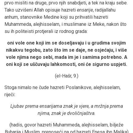
prvo misliti na druge, prvo njih snabdjeti, a tek na kraju sebe.
Tako uzvišeni Allah opisuje hazreti
ensarije
, radijallahu
anhum, stanovnike Medine koji su prihvatili hazreti
Muhammeda, alejhisselam, i muslimane iz Meke, nakon što
su ih politeisti protjerali iz rodnog grada:
oni vole one koji im se doseljavaju i u grudima svojim
nikakvu tegobu, zato što im se daje, ne osjećaju, i više
vole njima nego sebi, mada im je i samima potrebno. A
oni koji se uščuvaju lahkomosti, oni će sigurno uspjeti.
(el-Hašr, 9.)
Stoga nimalo ne čude hazreti Poslanikove, alejhisselam,
riječi:
Ljubav prema ensarijama znak je vjere, a mržnja prema
njima, znak je dvoličnjaštva.
(hadis, govor hazreti Muhammeda, alejhisselam, bilježe
Buharija i Muslim, prenoseći ga od hazreti Enesa ibn Malika)