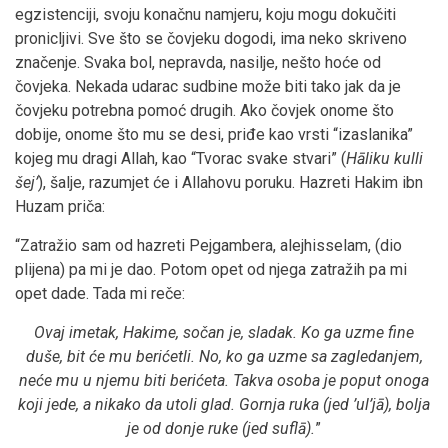
egzistenciji, svoju konačnu namjeru, koju mogu dokučiti
pronicljivi. Sve što se čovjeku dogodi, ima neko skriveno
značenje. Svaka bol, nepravda, nasilje, nešto hoće od
čovjeka. Nekada udarac sudbine može biti tako jak da je
čovjeku potrebna pomoć drugih. Ako čovjek onome što
dobije, onome što mu se desi, priđe kao vrsti “izaslanika”
kojeg mu dragi Allah, kao “Tvorac svake stvari” (
Hāliku kulli
šej’
), šalje, razumjet će i Allahovu poruku. Hazreti Hakim ibn
Huzam priča:
“Zatražio sam od hazreti Pejgambera, alejhisselam, (dio
plijena) pa mi je dao. Potom opet od njega zatražih pa mi
opet dade. Tada mi reče:
Ovaj imetak, Hakime, sočan je, sladak. Ko ga uzme fine
duše, bit će mu berićetli. No, ko ga uzme sa zagledanjem,
neće mu u njemu biti berićeta. Takva osoba je poput onoga
koji jede, a nikako da utoli glad. Gornja ruka (jed ’ul’jā), bolja
je od donje ruke (jed suflā).
”