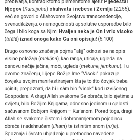
prebivanja, kontradiktorno plemenitome ajetu:
Pijedestal
Njegov
(
Kursijjuhu
)
obuhvata i nebesa i Zemlju
(2:255),
već se govori o Allahovome Svojstvu transcendencije,
svenadilaženja, o nemogućnosti apsolutne usporedbe bilo
čega i bilo koga sa Njim:
Hvaljen neka je On i vrlo visoko
(
te’ālā
)
iznad onoga kako Ga oni opisuju!
(6:100)
Drugo osnovno značenje pojma “’alijj” odnosi se na opis
visine položaja (
mekāna
), kao ranga, uticaja, ugleda, na
osnovu nečije jačine, moći, ugleda (
mekune
,
jemkunu
). I u
ovome značenju, Lijepo Božije Ime “Visoki” pokazuje
čovjeku svojim manifestiranjem šta je to što čovjek treba
učiniti, prepoznati, da bi i sâm bio “visok” kod uzvišenog
Gospodara. A dragi Allah svakome Se obraća, bilo ajetima u
svijetu, bilo Božijim Knjigama, odnosno jedinom u cjelosti
sačuvanom Božijom Knjigom – Kur’anom. Pored toga, dragi
Allah se svakome čistom i dobronamjernom pojedincu
obraća i nadahnućem (
ilham
) te istinitim snom (
ru’ja
).
Spoznaja i čvrsto ubjeđenje u prethodno navedene