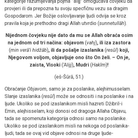
kategorije razumijevanja pojma “’alijj” omogućava čovjeku da
provjeri ili da prepozna tu svoju specfičnu vezu sa dragim
Gospodarom. Jer Božije oslovljavanje ljudi odvija se kroz
pravila koja je prethodno dragi Allah utvrdio (
sunnetullāh
).
Nijednom čovjeku nije dato da mu se Allah obraća osim
na jednom od tri načina: objavom
(
vahj
)
, ili iza zastora
(
min verā’i hidžāb
)
, ili da pošalje izaslanika
(
resūl
)
koji,
Njegovom voljom, objavljuje ono što On želi. – On je,
zaista, Visoki
(
’Alijj
)
, Mudri
(
Hakīm
)
!
(eš-Šūrā, 51.)
Obraćanje
Objavom
, samo je za poslanike, alejhimusselam.
Slanje izaslanika (
resūl
) može se odnositi i na poslanike i na
ljude. Ukoliko se pod izaslanikom misli hazreti Džibril-i
Emin, alejhisselam, koji donosi od dragoga Allaha Objavu,
tada se spomenuta kategorija odnosi samo na poslanike.
Ukoliko se pod izaslanikom misli na nekoga od poslanika-
ljudi, tada se ovaj vid objave odnosi na druge ljude-