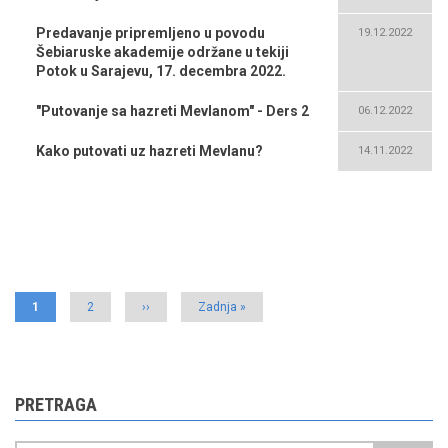
Predavanje pripremljeno u povodu
19.12.2022
Šebiaruske akademije održane u tekiji
Potok u Sarajevu, 17. decembra 2022.
"Putovanje sa hazreti Mevlanom" - Ders 2
06.12.2022
Kako putovati uz hazreti Mevlanu?
14.11.2022
Pagination
Current
1
Page
2
Next
››
Last
Zadnja »
page
page
page
PRETRAGA