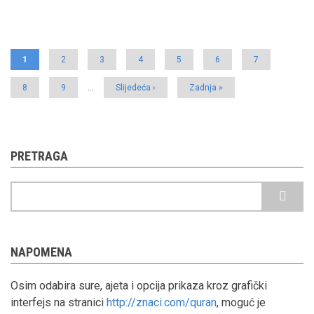
Pagination
Current
1
Page
2
Page
3
Page
4
Page
5
Page
6
Page
7
page
Page
8
Page
9
…
Next
Slijedeća ›
Last
Zadnja »
page
page
PRETRAGA
Pretraga
NAPOMENA
Osim odabira sure, ajeta i opcija prikaza kroz grafički
interfejs na stranici
http://znaci.com/quran
, moguć je