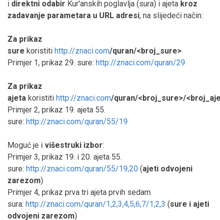
i
direktni odabir
Kur'anskih poglavlja (sura) i ajeta
kroz
zadavanje
parametara u URL adresi
, na slijedeći način:
Za prikaz
sure
koristiti
http://znaci.com
/quran/<broj_sure>
Primjer 1, prikaz 29. sure:
http://znaci.com/quran/29
Za prikaz
ajeta
koristiti
http://znaci.com
/quran/<broj_sure>/<broj_aj
Primjer 2, prikaz 19. ajeta 55.
sure:
http://znaci.com/quran/55/19
Moguć je i
višestruki izbor
:
Primjer 3, prikaz 19. i 20. ajeta 55.
sure:
http://znaci.com/quran/55/19,20
(
ajeti odvojeni
zarezom
)
Primjer 4, prikaz prva tri ajeta prvih sedam
sura:
http://znaci.com/quran/1,2,3,4,5,6,7/1,2,3
(
sure i ajeti
odvojeni zarezom
)