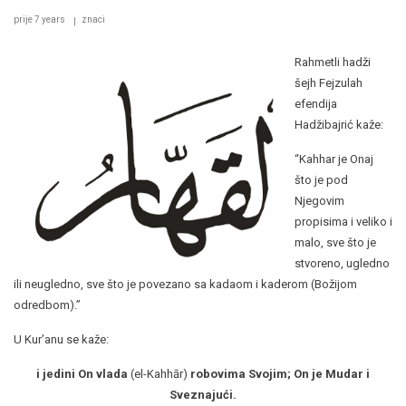
prije 7 years
znaci
Rahmetli hadži
šejh Fejzulah
efendija
Hadžibajrić kaže:
“Kahhar je Onaj
što je pod
Njegovim
propisima i veliko i
malo, sve što je
stvoreno, ugledno
ili neugledno, sve što je povezano sa kadaom i kaderom (Božijom
odredbom).”
U Kur’anu se kaže:
i jedini On vlada
(el-Kahhār)
robovima Svojim; On je Mudar i
Sveznajući.