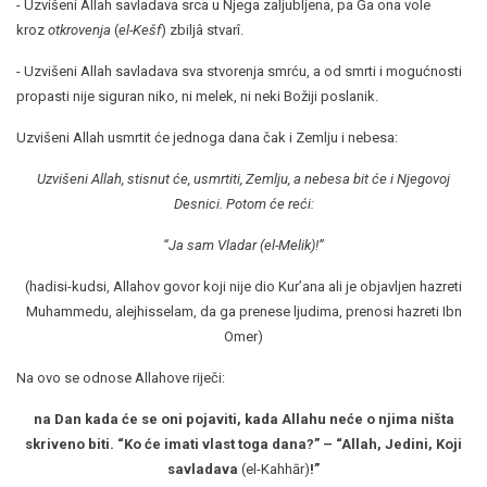
- Uzvišeni Allah savladava srca u Njega zaljubljena, pa Ga ona vole
kroz
otkrovenja
(
el-Kešf
)
zbiljâ stvarî.
- Uzvišeni Allah savladava sva stvorenja smrću, a od smrti i mogućnosti
propasti nije siguran niko, ni melek, ni neki Božiji poslanik.
Uzvišeni Allah usmrtit će jednoga dana čak i Zemlju i nebesa:
Uzvišeni Allah, stisnut će,
usmrtiti, Zemlju, a nebesa bit će i Njegovoj
Desnici. Potom će reći:
“Ja sam Vladar (el-Melik)!”
(hadisi-kudsi, Allahov govor koji nije dio Kur’ana ali je objavljen hazreti
Muhammedu, alejhisselam, da ga prenese ljudima, prenosi hazreti Ibn
Omer)
Na ovo se odnose Allahove riječi:
na Dan kada će se oni pojaviti, kada Allahu neće o njima ništa
skriveno biti. “Ko će imati vlast toga dana?” – “Allah, Jedini, Koji
savladava
(el-Kahhār)
!”