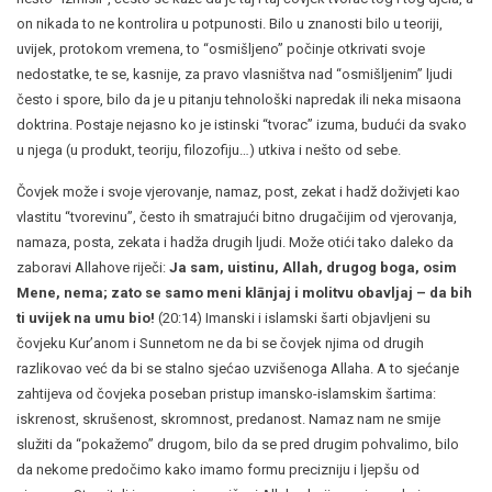
on nikada to ne kontrolira u potpunosti. Bilo u znanosti bilo u teoriji,
uvijek, protokom vremena, to “osmišljeno” počinje otkrivati svoje
nedostatke, te se, kasnije, za pravo vlasništva nad “osmišljenim” ljudi
često i spore, bilo da je u pitanju tehnološki napredak ili neka misaona
doktrina. Postaje nejasno ko je istinski “tvorac” izuma, budući da svako
u njega (u produkt, teoriju, filozofiju…) utkiva i nešto od sebe.
Čovjek može i svoje vjerovanje, namaz, post, zekat i hadž doživjeti kao
vlastitu “tvorevinu”, često ih smatrajući bitno drugačijim od vjerovanja,
namaza, posta, zekata i hadža drugih ljudi. Može otići tako daleko da
zaboravi Allahove riječi:
Ja sam, uistinu, Allah, drugog boga, osim
Mene, nema; zato se samo meni klānjaj i molitvu obavljaj – da bih
ti uvijek na umu bio!
(20:14) Imanski i islamski šarti objavljeni su
čovjeku Kur’anom i Sunnetom ne da bi se čovjek njima od drugih
razlikovao već da bi se stalno sjećao uzvišenoga Allaha. A to sjećanje
zahtijeva od čovjeka poseban pristup imansko-islamskim šartima:
iskrenost, skrušenost, skromnost, predanost. Namaz nam ne smije
služiti da “pokažemo” drugom, bilo da se pred drugim pohvalimo, bilo
da nekome predočimo kako imamo formu precizniju i ljepšu od