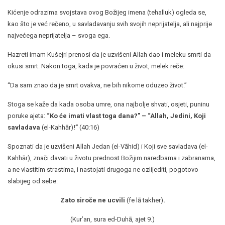
Kićenje odrazima svojstava ovog Božijeg imena (tehalluk) ogleda se,
kao što je već rečeno, u savladavanju svih svojih neprijatelja, ali najprije
najvećega neprijatelja – svoga ega.
Hazreti imam Kušejri prenosi da je uzvišeni Allah dao i meleku smrti da
okusi smrt. Nakon toga, kada je povraćen u život, melek reče:
“Da sam znao da je smrt ovakva, ne bih nikome oduzeo život.”
Stoga se kaže da kada osoba umre, ona najbolje shvati, osjeti, puninu
poruke ajeta:
“Ko će imati vlast toga dana?” – “Allah, Jedini, Koji
savladava
(el-Kahhār)
!”
(40:16)
Spoznati da je uzvišeni Allah Jedan (el-Vāhid) i Koji sve savladava (el-
Kahhār), znači davati u životu prednost Božijim naredbama i zabranama,
a ne vlastitim strastima, i nastojati drugoga ne ozlijediti, pogotovo
slabijeg od sebe:
Zato siroče ne ucvili
(fe lā takher)
.
(Kur’an, sura ed-Duhā, ajet 9.)