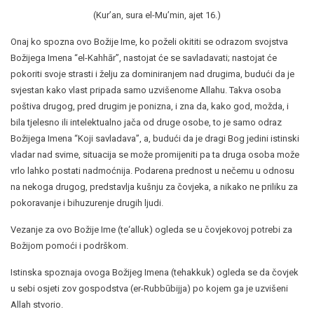
(Kur’an, sura el-Mu’min, ajet 16.)
Onaj ko spozna ovo Božije Ime, ko poželi okititi se odrazom svojstva
Božijega Imena “el-Kahhār”, nastojat će se savladavati; nastojat će
pokoriti svoje strasti i želju za dominiranjem nad drugima, budući da je
svjestan kako vlast pripada samo uzvišenome Allahu. Takva osoba
poštiva drugog, pred drugim je ponizna, i zna da, kako god, možda, i
bila tjelesno ili intelektualno jača od druge osobe, to je samo odraz
Božijega Imena “Koji savladava”, a, budući da je dragi Bog jedini istinski
vladar nad svime, situacija se može promijeniti pa ta druga osoba može
vrlo lahko postati nadmoćnija. Podarena prednost u nečemu u odnosu
na nekoga drugog, predstavlja kušnju za čovjeka, a nikako ne priliku za
pokoravanje i bihuzurenje drugih ljudi.
Vezanje za ovo Božije Ime (te‘alluk) ogleda se u čovjekovoj potrebi za
Božijom pomoći i podrškom.
Istinska spoznaja ovoga Božijeg Imena (tehakkuk) ogleda se da čovjek
u sebi osjeti zov gospodstva (er-Rubbūbijja) po kojem ga je uzvišeni
Allah stvorio.