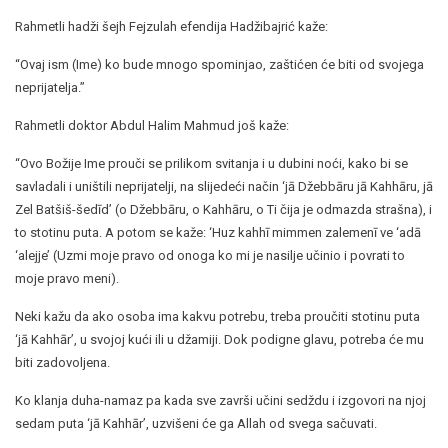
Rahmetli hadži šejh Fejzulah efendija Hadžibajrić kaže:
“Ovaj ism (Ime) ko bude mnogo spominjao, zaštićen će biti od svojega
neprijatelja.”
Rahmetli doktor Abdul Halim Mahmud još kaže:
“Ovo Božije Ime prouči se prilikom svitanja i u dubini noći, kako bi se
savladali i uništili neprijatelji, na slijedeći način ‘jā Džebbāru jā Kahhāru, jā
Zel Batšiš-šedīd’ (o Džebbāru, o Kahhāru, o Ti čija je odmazda strašna), i
to stotinu puta. A potom se kaže: ‘Huz kahhī mimmen zalemenī ve ‘adā
‘alejje’ (Uzmi moje pravo od onoga ko mi je nasilje učinio i povrati to
moje pravo meni).
Neki kažu da ako osoba ima kakvu potrebu, treba proučiti stotinu puta
‘jā Kahhār’, u svojoj kući ili u džamiji. Dok podigne glavu, potreba će mu
biti zadovoljena.
Ko klanja duha-namaz pa kada sve završi učini sedždu i izgovori na njoj
sedam puta ‘jā Kahhār’, uzvišeni će ga Allah od svega sačuvati.