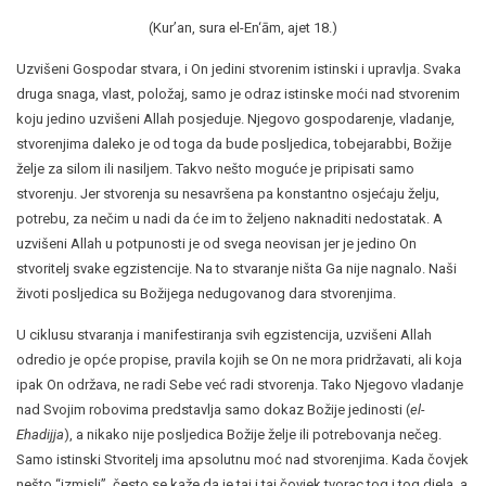
(Kur’an, sura el-En‘ām, ajet 18.)
Uzvišeni Gospodar stvara, i On jedini stvorenim istinski i upravlja. Svaka
druga snaga, vlast, položaj, samo je odraz istinske moći nad stvorenim
koju jedino uzvišeni Allah posjeduje. Njegovo gospodarenje, vladanje,
stvorenjima daleko je od toga da bude posljedica, tobejarabbi, Božije
želje za silom ili nasiljem. Takvo nešto moguće je pripisati samo
stvorenju. Jer stvorenja su nesavršena pa konstantno osjećaju želju,
potrebu, za nečim u nadi da će im to željeno naknaditi nedostatak. A
uzvišeni Allah u potpunosti je od svega neovisan jer je jedino On
stvoritelj svake egzistencije. Na to stvaranje ništa Ga nije nagnalo. Naši
životi posljedica su Božijega nedugovanog dara stvorenjima.
U ciklusu stvaranja i manifestiranja svih egzistencija, uzvišeni Allah
odredio je opće propise, pravila kojih se On ne mora pridržavati, ali koja
ipak On održava, ne radi Sebe već radi stvorenja. Tako Njegovo vladanje
nad Svojim robovima predstavlja samo dokaz Božije jedinosti (
el-
Ehadijja
), a nikako nije posljedica Božije želje ili potrebovanja nečeg.
Samo istinski Stvoritelj ima apsolutnu moć nad stvorenjima. Kada čovjek
nešto “izmisli”, često se kaže da je taj i taj čovjek tvorac tog i tog djela, a