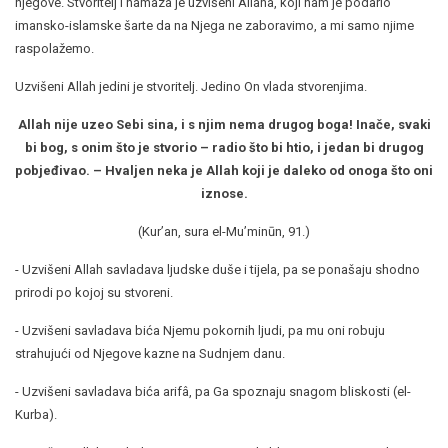
njegove. Stvoritelj i namaza je uzvišeni Allaha, koji nam je podario
imansko-islamske šarte da na Njega ne zaboravimo, a mi samo njime
raspolažemo.
Uzvišeni Allah jedini je stvoritelj. Jedino On vlada stvorenjima.
Allah nije uzeo Sebi sina, i s njim nema drugog boga! Inače, svaki
bi bog, s onim što je stvorio – radio što bi htio, i jedan bi drugog
pobjeđivao. – Hvaljen neka je Allah koji je daleko od onoga što oni
iznose.
(Kur’an, sura el-Mu’minūn, 91.)
- Uzvišeni Allah savladava ljudske duše i tijela, pa se ponašaju shodno
prirodi po kojoj su stvoreni.
- Uzvišeni savladava bića Njemu pokornih ljudi, pa mu oni robuju
strahujući od Njegove kazne na Sudnjem danu.
- Uzvišeni savladava bića arifâ, pa Ga spoznaju snagom bliskosti (el-
Kurba).