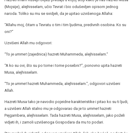
(Mojsije), alejhisselam, učio Tevrat i bio oduševljen opisom jednog
naroda. Toliko su mu se svidjeli, da je upitao uzvišenoga Allaha:
“Allahu moj, čitam u Tevratu o tim i tim ljudima, predivnih osobina. Ko su
oni?”
Uzvišeni Allah mu odgovori:
“To je
ummet
(zajednica) hazreti Muhammeda, alejhisselam.”
“A ko su ovi, što su po tome i tome posebni?”, ponovno upita hazreti
Musa, alejhisselam.
“To je
ummet
hazreti Muhammeda, alejhisselam.”, odgovori uzvišeni
Allah.
Hazreti Musa tako je navodio pojeidne karakteristike i pitao ko su ti ljudi,
a uzvišeni Allah stalno mu je odgovarao da je to
ummet
hazreti
Pejgambera, alejhisselam. Tada hazreti Musa, alejhisselam, jako poželi
vidjeti ih, i zamoli uzvišenoga Gospodara da mu to podari.