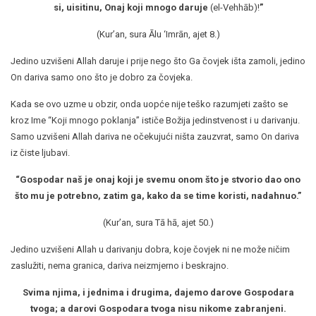
si, uisitinu, Onaj koji mnogo daruje
(el-Vehhāb)!
”
(Kur’an, sura Ālu ‘Imrān, ajet 8.)
Jedino uzvišeni Allah daruje i prije nego što Ga čovjek išta zamoli, jedino
On dariva samo ono što je dobro za čovjeka.
Kada se ovo uzme u obzir, onda uopće nije teško razumjeti zašto se
kroz Ime “Koji mnogo poklanja” ističe Božija jedinstvenost i u darivanju.
Samo uzvišeni Allah dariva ne očekujući ništa zauzvrat, samo On dariva
iz čiste ljubavi.
“Gospodar naš je onaj koji je svemu onom što je stvorio dao ono
što mu je potrebno, zatim ga, kako da se time koristi, nadahnuo.”
(Kur’an, sura Tā hā, ajet 50.)
Jedino uzvišeni Allah u darivanju dobra, koje čovjek ni ne može ničim
zaslužiti, nema granica, dariva neizmjerno i beskrajno.
Svima njima, i jednima i drugima, dajemo darove Gospodara
tvoga; a darovi Gospodara tvoga nisu nikome zabranjeni.