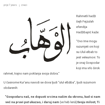
prije 7 years
znaci
Rahmetli hadži
šejh Fejzulah
efendija
Hadžibajrić kaže:
“Ovo Ime mogu
razumjeti oni koji
su Ulul-elbab to
jest veleumovi. To
je onaj Gospodar
koji ima vrlo širok
rahmet, trajno nam poklanja svoja dobra.”
U časnome Kur’anu navodi se dova ljudi “ulul elbāba”, ljudi razumom
obdarenih:
“Gospodaru naš, ne dopusti srcima našim da skrenu, kad si nam
već na pravi put ukazao, i daruj nam
(ve heb lenā)
Svoju milost; Ti