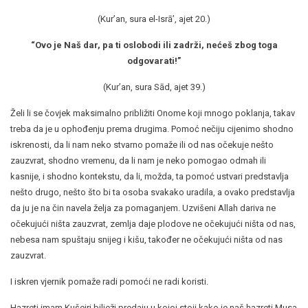
(Kur’an, sura el-Isrā’, ajet 20.)
“Ovo je Naš dar, pa ti oslobodi ili zadrži, nećeš zbog toga
odgovarati!”
(Kur’an, sura Sād, ajet 39.)
Želi li se čovjek maksimalno približiti Onome koji mnogo poklanja, takav
treba da je u ophođenju prema drugima. Pomoć nečiju cijenimo shodno
iskrenosti, da li nam neko stvarno pomaže ili od nas očekuje nešto
zauzvrat, shodno vremenu, da li nam je neko pomogao odmah ili
kasnije, i shodno kontekstu, da li, možda, ta pomoć ustvari predstavlja
nešto drugo, nešto što bi ta osoba svakako uradila, a ovako predstavlja
da ju je na čin navela želja za pomaganjem. Uzvišeni Allah dariva ne
očekujući ništa zauzvrat, zemlja daje plodove ne očekujući ništa od nas,
nebesa nam spuštaju snijeg i kišu, također ne očekujući ništa od nas
zauzvrat.
I iskren vjernik pomaže radi pomoći ne radi koristi.
Hazreti imam Kušejri bilježi predaju u kojoj stoji kako je naš hazreti Musa