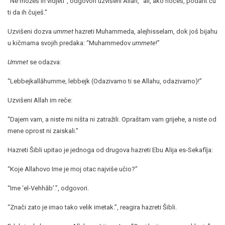
“Ne možeš ih vidjeti”, odgovori uzvišeni Allah, “ali, ako hoćeš, podarit ću
ti da ih čuješ.”
Uzvišeni dozva
ummet
hazreti Muhammeda, alejhisselam, dok još bijahu
u kičmama svojih predaka: “Muhammedov
ummete
!”
Ummet
se odazva:
“Lebbejkallāhumme, lebbejk (Odazivamo ti se Allahu, odazivamo)!”
Uzvišeni Allah im reče:
“Dajem vam, a niste mi ništa ni zatražili. Opraštam vam grijehe, a niste od
mene oprost ni zaiskali.”
Hazreti Šibli upitao je jednoga od drugova hazreti Ebu Alija es-Sekafīja:
“Koje Allahovo Ime je moj otac najviše učio?”
“Ime ‘el-Vehhāb’.”, odgovori.
“Znači zato je imao tako velik imetak.”, reagira hazreti Šibli.