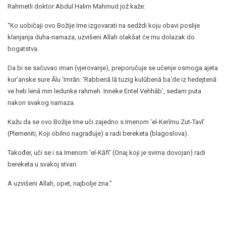
Rahmetli doktor Abdul Halim Mahmud jož kaže:
“Ko uobičaji ovo Božije Ime izgovarati na sedždi koju obavi poslije
klanjanja duha-namaza, uzvišeni Allah olakšat će mu dolazak do
bogatstva.
Da bi se sačuvao iman (vjerovanje), preporučuje se učenje osmoga ajeta
kur’anske sure Ālu ‘Imrān: ‘Rabbenā lā tuzig kulūbenā ba‘de iz hedejtenā
ve heb lenā min ledunke rahmeh. Inneke Entel Vehhāb’, sedam puta
nakon svakog namaza.
Kažu da se ovo Božije Ime uči zajedno s Imenom ‘el-Kerīmu Zut-Tavl’
(Plemeniti, Koji obilno nagrađuje) a radi bereketa (blagoslova).
Također, uči se i sa Imenom ‘el-Kāfī’ (Onaj koji je svima dovojan) radi
bereketa u svakoj stvari.
A uzvišeni Allah, opet, najbolje zna.”