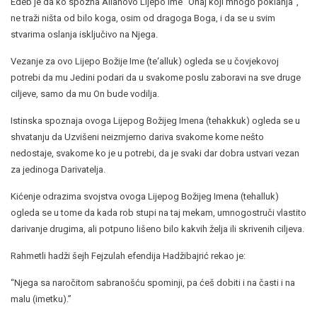
Edeb je da ko spozna Allahovo Lijepo Ime “Onaj koji mnogo poklanja”,
ne traži ništa od bilo koga, osim od dragoga Boga, i da se u svim
stvarima oslanja isključivo na Njega.
Vezanje za ovo Lijepo Božije Ime (te‘alluk) ogleda se u čovjekovoj
potrebi da mu Jedini podari da u svakome poslu zaboravi na sve druge
ciljeve, samo da mu On bude vodilja.
Istinska spoznaja ovoga Lijepog Božijeg Imena (tehakkuk) ogleda se u
shvatanju da Uzvišeni neizmjerno dariva svakome kome nešto
nedostaje, svakome ko je u potrebi, da je svaki dar dobra ustvari vezan
za jedinoga Darivatelja.
Kićenje odrazima svojstva ovoga Lijepog Božijeg Imena (tehalluk)
ogleda se u tome da kada rob stupi na taj mekam, umnogostruči vlastito
darivanje drugima, ali potpuno lišeno bilo kakvih želja ili skrivenih ciljeva.
Rahmetli hadži šejh Fejzulah efendija Hadžibajrić rekao je:
“Njega sa naročitom sabranošću spominji, pa ćeš dobiti i na časti i na
malu (imetku).”