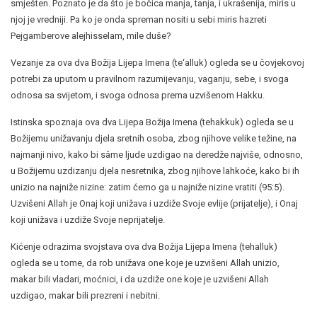
smješten. Poznato je da što je bočica manja, tanja, i ukrašenija, miris u
njoj je vredniji. Pa ko je onda spreman nositi u sebi miris hazreti
Pejgamberove alejhisselam, mile duše?
Vezanje za ova dva Božija Lijepa Imena (te‘alluk) ogleda se u čovjekovoj
potrebi za uputom u pravilnom razumijevanju, vaganju, sebe, i svoga
odnosa sa svijetom, i svoga odnosa prema uzvišenom Hakku.
Istinska spoznaja ova dva Lijepa Božija Imena (tehakkuk) ogleda se u
Božijemu unižavanju djela sretnih osoba, zbog njihove velike težine, na
najmanji nivo, kako bi sâme ljude uzdigao na deredže najviše, odnosno,
u Božijemu uzdizanju djela nesretnika, zbog njihove lahkoće, kako bi ih
unizio na najniže nizine: zatim ćemo ga u najniže nizine vratiti (95:5).
Uzvišeni Allah je Onaj koji unižava i uzdiže Svoje evlije (prijatelje), i Onaj
koji unižava i uzdiže Svoje neprijatelje.
Kićenje odrazima svojstava ova dva Božija Lijepa Imena (tehalluk)
ogleda se u tome, da rob unižava one koje je uzvišeni Allah unizio,
makar bili vladari, moćnici, i da uzdiže one koje je uzvišeni Allah
uzdigao, makar bili prezreni i nebitni.