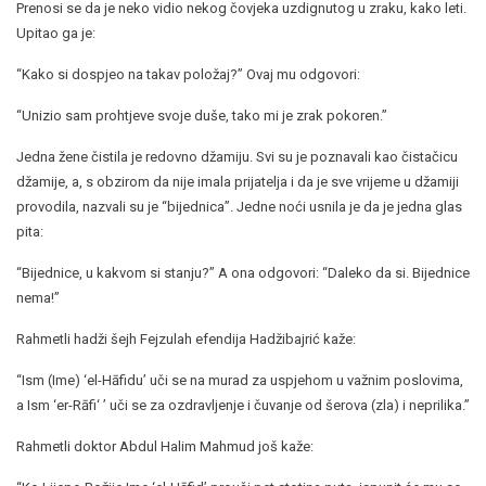
Prenosi se da je neko vidio nekog čovjeka uzdignutog u zraku, kako leti.
Upitao ga je:
“Kako si dospjeo na takav položaj?” Ovaj mu odgovori:
“Unizio sam prohtjeve svoje duše, tako mi je zrak pokoren.”
Jedna žene čistila je redovno džamiju. Svi su je poznavali kao čistačicu
džamije, a, s obzirom da nije imala prijatelja i da je sve vrijeme u džamiji
provodila, nazvali su je “bijednica”. Jedne noći usnila je da je jedna glas
pita:
“Bijednice, u kakvom si stanju?” A ona odgovori: “Daleko da si. Bijednice
nema!”
Rahmetli hadži šejh Fejzulah efendija Hadžibajrić kaže:
“Ism (Ime) ‘el-Hāfidu’ uči se na murad za uspjehom u važnim poslovima,
a Ism ‘er-Rāfi‘ ’ uči se za ozdravljenje i čuvanje od šerova (zla) i neprilika.”
Rahmetli doktor Abdul Halim Mahmud još kaže: