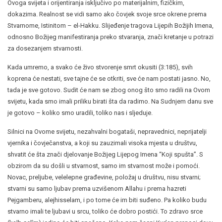
Ovoga svijeta i orijentiranja isključivo po materijalnim, fizičkim,
dokazima. Realnost se vidi samo ako čovjek svoje srce okrene prema
Stvarnome, Istinitom – el-Hakku. Slijeđenje tragova Lijepih Božijih Imena,
odnosno Božijeg manifestiranja preko stvaranja, znači kretanje u potrazi
za dosezanjem stvarnosti.
Kada umremo, a svako će živo stvorenje smrt okusiti (3:185), svih
koprena će nestati, sve tajne će se otkriti, sve će nam postati jasno. No,
tada je sve gotovo. Sudit će nam se zbog onog što smo radili na Ovom
svijetu, kada smo imali priliku birati šta da radimo. Na Sudnjem danu sve
je gotovo – koliko smo uradili, toliko nas i sljeduje.
Silnici na Ovome svijetu, nezahvalni bogataši, nepravednici, neprijatelji
vjernika i čovječanstva, a koji su zauzimali visoka mjesta u društvu,
shvatit će šta znači djelovanje Božijeg Lijepog Imena “Koji spušta”. S
obzirom da su došli u stvarnost, samo im stvarnost može i pomoći.
Novac, preljube, velelepne građevine, položaj u društvu, nisu stvarni;
stvarni su samo ljubav prema uzvišenom Allahu i prema hazreti
Pejgamberu, alejhisselam, i po tome će im biti suđeno. Pa koliko budu
stvarno imali te ljubavi u srcu, toliko će dobro postići. To zdravo srce