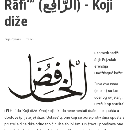
Rāfi‘” (ألْرَّافِع) - Koji
diže
prije 7 years
znaci
Rahmetli hadži
šejh Fejzulah
efendija
Hadžibajrić kaže:
“Ova dva Isma
(Imena) su kod
učenog svijeta tj.
Errafi ‘Koji spušta’
i El Hafidu ‘Koji diže’. Onaj koji nikada neće nestati dušmane spušta a
dostove (prijatelje) diže. ‘Ustaše’ tj. one koji se bore protiv dina spušta a
prijatelje dina diže odnosno čini ih Sebi bližim. Uništava i poništava one