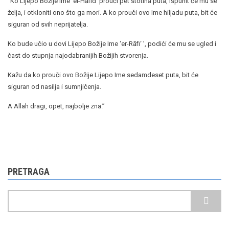
“Ko Lijepo Božije Ime ‘el-Hāfid’ prouči pet stotina puta, ispunit će mu se
želja, i otkloniti ono što ga mori. A ko prouči ovo Ime hiljadu puta, bit će
siguran od svih neprijatelja.
Ko bude učio u dovi Lijepo Božije Ime ‘er-Rāfi‘ ’, podići će mu se ugled i
čast do stupnja najodabranijih Božijih stvorenja.
Kažu da ko prouči ovo Božije Lijepo Ime sedamdeset puta, bit će
siguran od nasilja i sumnjičenja.
A Allah dragi, opet, najbolje zna.”
PRETRAGA
Pretraga