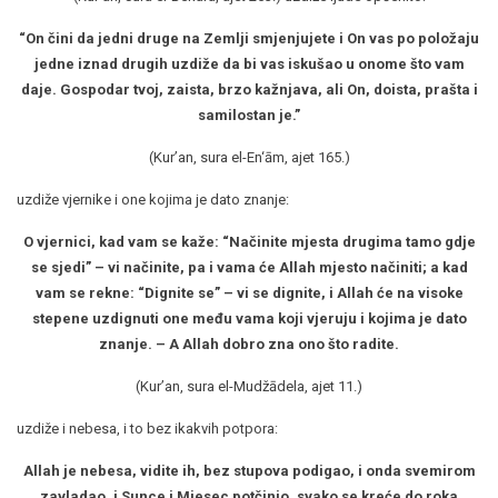
“On čini da jedni druge na Zemlji smjenjujete i On vas po položaju
jedne iznad drugih uzdiže da bi vas iskušao u onome što vam
daje. Gospodar tvoj, zaista, brzo kažnjava, ali On, doista, prašta i
samilostan je.”
(Kur’an, sura el-En‘ām, ajet 165.)
uzdiže vjernike i one kojima je dato znanje:
O vjernici, kad vam se kaže: “Načinite mjesta drugima tamo gdje
se sjedi” – vi načinite, pa i vama će Allah mjesto načiniti; a kad
vam se rekne: “Dignite se” – vi se dignite, i Allah će na visoke
stepene uzdignuti one među vama koji vjeruju i kojima je dato
znanje. – A Allah dobro zna ono što radite.
(Kur’an, sura el-Mudžādela, ajet 11.)
uzdiže i nebesa, i to bez ikakvih potpora:
Allah je nebesa, vidite ih, bez stupova podigao, i onda svemirom
zavladao, i Sunce i Mjesec potčinio, svako se kreće do roka