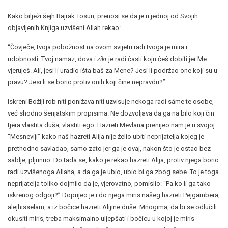
Kako bilježi šejh Bajrak Tosun, prenosi se da je u jednoj od Svojih
objavljenih Knjiga uzvišeni Allah rekao:
“Čovječe, tvoja pobožnost na ovom svijetu radi tvoga je mira i
udobnosti. Tvoj namaz, dova i
zikr
je radi časti koju ćeš dobiti jer Me
vjeruješ. Ali, jesi li uradio išta baš za Mene? Jesi li podržao one koji su u
pravu? Jesi li se borio protiv onih koji čine nepravdu?”
Iskreni Božiji rob niti ponižava niti uzvisuje nekoga radi sâme te osobe,
već shodno šerijatskim propisima. Ne dozvoljava da ga na bilo koji čin
tjera vlastita duša, vlastiti ego. Hazreti Mevlana prenijeo nam je u svojoj
“Mesneviji” kako naš hazreti Alija nije želio ubiti neprijatelja kojeg je
prethodno savladao, samo zato jer ga je ovaj, nakon što je ostao bez
sablje, pljunuo. Do tada se, kako je rekao hazreti Alija, protiv njega borio
radi uzvišenoga Allaha, a da ga je ubio, ubio bi ga zbog sebe. To je toga
neprijatelja toliko dojmilo da je, vjerovatno, pomislio: “Pa ko li ga tako
iskrenog odgoji?” Doprijeo je i do njega miris našeg hazreti Pejgambera,
alejhisselam, a iz bočice hazreti Alijine duše. Mnogima, da bi se odlučili
okusiti miris, treba maksimalno uljepšati i bočicu u kojoj je miris