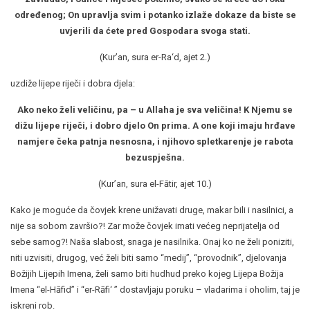
određenog; On upravlja svim i potanko izlaže dokaze da biste se
uvjerili da ćete pred Gospodara svoga stati.
(Kur’an, sura er-Ra‘d, ajet 2.)
uzdiže lijepe riječi i dobra djela:
Ako neko želi veličinu, pa – u Allaha je sva veličina! K Njemu se
dižu lijepe riječi, i dobro djelo On prima. A one koji imaju hrđave
namjere čeka patnja nesnosna, i njihovo spletkarenje je rabota
bezuspješna.
(Kur’an, sura el-Fātir, ajet 10.)
Kako je moguće da čovjek krene unižavati druge, makar bili i nasilnici, a
nije sa sobom završio?! Zar može čovjek imati većeg neprijatelja od
sebe samog?! Naša slabost, snaga je nasilnika. Onaj ko ne želi poniziti,
niti uzvisiti, drugog, već želi biti samo “medij”, “provodnik”, djelovanja
Božijih Lijepih Imena, želi samo biti hudhud preko kojeg Lijepa Božija
Imena “el-Hāfid” i “er-Rāfi‘ ” dostavljaju poruku – vladarima i oholim, taj je
iskreni rob.