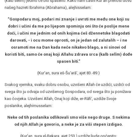
(kalb selîm) jedino će biti spašeno. Kako nam časni Kur’an prenosi dovu
našeg hazreti Ibrahima (Abrahama), alejhisselam:
“Gospodaru moj, podari mi znanje i uvrsti me među one koji su
dobri i učini da me po lijepom spominju oni što će poslije mene
doći, i učini me jednim od onih kojima ćeš džennetske blagodati
darovati, - i ocu mome oprosti, on je jedan od zalutalih – i ne
osramoti me na Dan kada neće nikakvo blago, a ni sinovi od
koristi biti, samo će onaj koji Allahu zdrava srca (kalb selîm) dođe
spasen biti.”
(Kur’an, sura eš-Šu‘arā’, ajet 83.-89.)
Svakog vjernika, svaku dobru osobu, uzvišeni Allah će uzdići, uzdići od
svega što ju odvaja od uzvišenog Gospodara, od svega što ju ponižava
kao čovjeka. Uzvišeni Allah, Onaj koji diže, er-Rāfi‘, uzdiže Svoje
poslanike, alejhimusselam:
Neke od tih poslanika odlikovali smo više nego druge. S nekima
od njih Allah je govorio, a neke je za viši stepen izdigao.
(Kur’an, sura el-Bekara, ajet 253.) uzdiže ljude općenito: