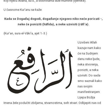
koji niječu Allaha, dž.š., a dobrotama diže mumine (vjernike).”
U časnome Kur’anu se kaže:
Kada se Događaj dogodi, događanje njegovo niko neće poricati -,
neke će poniziti (hāfida), a neke uzvisiti (rāfi‘a).
(Kur’an, sura el-Vāki‘a, ajet 1.-3.)
Uzvišeni Allah
kazuje nam kako
će na Sudnjem
danu neke ljude,
neka stvorenja,
poniziti, a neka
uzvisiti. Do sada
smo saznali kako
nas svojim
manifestiranjem
Lijepa Božija
Imena žele podučiti zbiljama, stvarnostima, svih stvari. Odlijepiti nas od