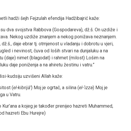
tli hadži šejh Fejzulah efendija Hadžibajrić kaže:
su dva svojstva Rabbova (Gospodareva), dž.š. On uzdiže i
žava. Nekog uzdiže znanjem a nekog ponižava neznanjem.
 dž.š., daje ebrar tj. otmjenost u vladanju i dobrotu u vjeri,
ugled i nevinost, čuva od loših stvari na dunjaluku a na
tu (daje) nimet (blagodat) i rahmet (milost) Lošim na
luku daje poniženja a na ahiretu žestinu i vatru.”
isi-kudsiju uzvišeni Allah kaže:
itost (
el-kibrijā’
) Moj je ogrtač, a silina (
el-‘izza
) Moj je
ga u Vatru.
io Kur’ana a kojeg je također prenijeo hazreti Muhammed,
od hazreti Ebu Hurejre)