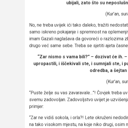
ubijali, zato što su neposlušni
(Kur’an, sur
No, ne treba uvijek ići tako daleko, tražiti nedos
samo iskreno pokajanje i spremnost na oplemenjiva
imam Gazali naglašava da govoreći o razlozima zbo
drugo već same sebe. Treba se sjetiti ajeta časne
“Zar nismo s vama bili?” – dozivat će ih. –
upropastili, i iščekivali ste, i sumnjali ste, 
odredba, a šejtan
(Kur’an, su
“Puste želje su vas zavaravale…”! Čovjek treba uv
svemu zadovoljan. Zadovoljstvo uvijet je uzvišenja
primjer:
“Zar ne vidiš sokola, i orla?! Lete okruženi nedod
na tako visokom mjestu, na koje niko drugi, osim n