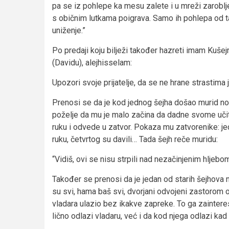
pa se iz pohlepe ka mesu zalete i u mreži zarobljen
s običnim lutkama poigrava. Samo ih pohlepa od t
uniženje.”
Po predaji koju bilježi također hazreti imam Kušej
(Davidu), alejhisselam:
Upozori svoje prijatelje, da se ne hrane strastima
Prenosi se da je kod jednog šejha došao murid no
poželje da mu je malo začina da dadne svome učite
ruku i odvede u zatvor. Pokaza mu zatvorenike: je
ruku, četvrtog su davili… Tada šejh reče muridu:
“Vidiš, ovi se nisu strpili nad nezačinjenim hljebom
Također se prenosi da je jedan od starih šejhova 
su svi, hama baš svi, dvorjani odvojeni zastorom 
vladara ulazio bez ikakve zapreke. To ga zaintere
lično odlazi vladaru, već i da kod njega odlazi kad