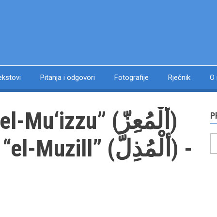
ekstovi
Pitanja i odgovori
Fotografije
Rječnik
O
‘izzu” (ألْمُعِزّ)
P
P
zill” (ألْمُذِلّ) -