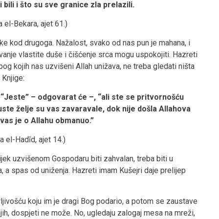
 bili i što su sve granice zla prelazili.
a el-Bekara, ajet 61.)
tatke kod drugoga. Nažalost, svako od nas pun je mahana, i
nje vlastite duše i čišćenje srca mogu uspokojiti. Hazreti
g kojih nas uzvišeni Allah unižava, ne treba gledati ništa
 Knjige:
 “Jeste” – odgovarat će –, “ali ste se pritvornošću
i puste želje su vas zavaravale, dok nije došla Allahova
 vas je o Allahu obmanuo.”
ra el-Hadīd, ajet 14.)
ijek uzvišenom Gospodaru biti zahvalan, treba biti u
, a spas od uniženja. Hazreti imam Kušejri daje prelijep
irljivošću koju im je dragi Bog podario, a potom se zaustave
jih, dospjeti ne može. No, ugledaju zalogaj mesa na mreži,