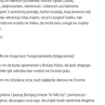
g od najvećih poslanika, hazreti Ejuba (Joba),
e, alejhisselam, iskrenosti i odanosti uzvišenome
ugled. U predivnoj predaji, hadisi-kudsiju, koju prenosi naš
nje iskrenog roba, kojem, na prvi pogled čudno, nije
išta na svijetu ne treba, da može bez svega na svijetu.
:
?!
 Ali ne mogu bez Tvoga bereketa (blagoslova)!
 im da budu spomenuti u Božijoj Knjizi, da ljudi dragoga
i Allah njih odredio kao vodiče na Svome putu.
tom im oživljava srca, nudi najljepše darove na Ovome
jstava Lijepog Božijeg Imena “el-Mu‘izz”, ponizna je i
tjeve, da pogazi svoj ego, da uvijek bude spremna drugima