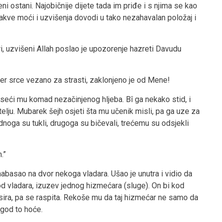
i ostani. Najobičnije dijete tada im priđe i s njima se kao
akve moći i uzvišenja dovodi u tako nezahavalan položaj i
ri, uzvišeni Allah poslao je upozorenje hazreti Davudu
 jer srce vezano za strasti, zaklonjeno je od Mene!
seći mu komad nezačinjenog hljeba. Bî ga nekako stid, i
lju. Mubarek šejh osjeti šta mu učenik misli, pa ga uze za
dnoga su tukli, drugoga su bičevali, trećemu su odsjekli
.”
nabasao na dvor nekoga vladara. Ušao je unutra i vidio da
od vladara, izuzev jednog hizmećara (sluge). On bi kod
sira, pa se raspita. Rekoše mu da taj hizmećar ne samo da
 god to hoće.