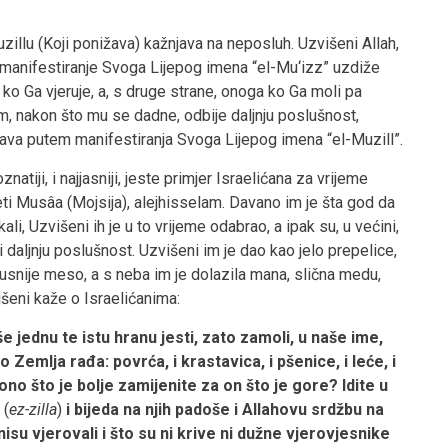
zillu (Koji ponižava) kažnjava na neposluh. Uzvišeni Allah,
manifestiranje Svoga Lijepog imena “el-Mu‘izz” uzdiže
ko Ga vjeruje, a, s druge strane, onoga ko Ga moli pa
, nakon što mu se dadne, odbije daljnju poslušnost,
ava putem manifestiranja Svoga Lijepog imena “el-Muzill”.
znatiji, i najjasniji, jeste primjer Israelićana za vrijeme
ti Musâa (Mojsija), alejhisselam. Davano im je šta god da
kali, Uzvišeni ih je u to vrijeme odabrao, a ipak su, u većini,
i daljnju poslušnost. Uzvišeni im je dao kao jelo prepelice,
usnije meso, a s neba im je dolazila mana, slična medu,
višeni kaže o Israelićanima:
 jednu te istu hranu jesti, zato zamoli, u naše ime,
mlja rađa: povrća, i krastavica, i pšenice, i leće, i
ono što je bolje zamijenite za on što je gore? Idite u
(
ez-zilla
)
i bijeda na njih padoše i Allahovu srdžbu na
u vjerovali i što su ni krive ni dužne vjerovjesnike