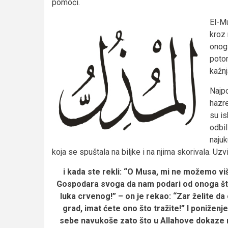
pomoći.
El-Mu
kroz 
onog 
potom
kažnj
Najpo
hazre
su is
odbil
najuk
koja se spuštala na biljke i na njima skorivala. Uz
i kada ste rekli: “O Musa, mi ne možemo više
Gospodara svoga da nam podari od onoga što Ze
luka crvenog!” – on je rekao: “Zar želite da 
grad, imat ćete ono što tražite!” I poniženje
sebe navukoše zato što u Allahove dokaze nis