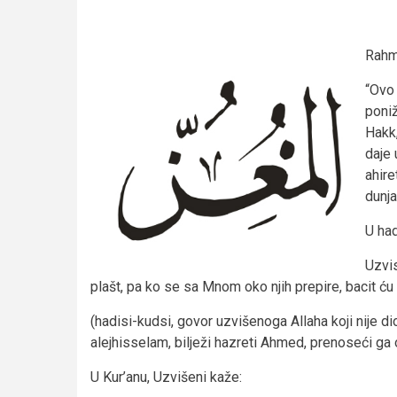
Rahme
“Ovo 
poni
Hakk,
daje 
ahire
dunja
U had
Uzvis
plašt, pa ko se sa Mnom oko njih prepire, bacit ću 
(hadisi-kudsi, govor uzvišenoga Allaha koji nije d
alejhisselam, bilježi hazreti Ahmed, prenoseći ga 
U Kur’anu, Uzvišeni kaže: