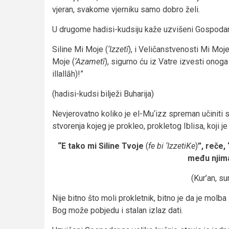
vjeran, svakome vjerniku samo dobro želi.
U drugome hadisi-kudsiju kaže uzvišeni Gospodar,
Siline Mi Moje (
‘Izzetī
), i Veličanstvenosti Mi Moje
Moje (
‘Azametī
), sigurno ću iz Vatre izvesti ono
illallāh)!”
(hadisi-kudsi bilježi Buharija)
Nevjerovatno koliko je el-Mu‘izz spreman učiniti 
stvorenja kojeg je prokleo, prokletog Iblisa, koji je
“E tako mi Siline Tvoje
(
fe bi ‘IzzetiKe
)
”, reče,
među njima
(Kur’an, su
Nije bitno što moli prokletnik, bitno je da je molb
Bog može pobjedu i stalan izlaz dati.