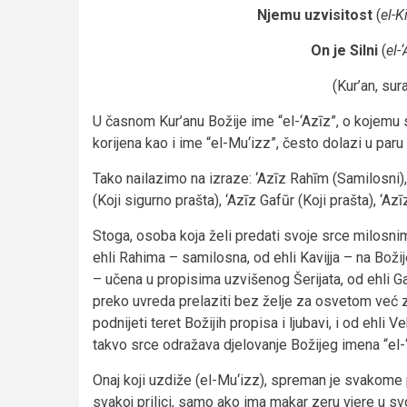
Njemu uzvisitost
(
el-Ki
On je Silni
(
el-
(Kur’an, sur
U časnom Kur’anu Božije ime “el-‘Azīz”, o kojemu 
korijena kao i ime “el-Mu‘izz”, često dolazi u paru
Tako nailazimo na izraze: ‘Azīz Rahīm (Samilosni), K
(Koji sigurno prašta), ‘Azīz Gafūr (Koji prašta), ‘Az
Stoga, osoba koja želi predati svoje srce milosni
ehli Rahima – samilosna, od ehli Kavijja – na Božij
– učena u propisima uzvišenog Šerijata, od ehli G
preko uvreda prelaziti bez želje za osvetom već 
podnijeti teret Božijih propisa i ljubavi, i od eh
takvo srce odražava djelovanje Božijeg imena “el-‘
Onaj koji uzdiže (el-Mu‘izz), spreman je svakome 
svakoj prilici, samo ako ima makar zeru vjere u s