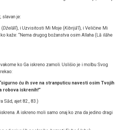
 slavan je:
 (
Dželālī
), i Uzvisitosti Mi Moje (
Kibrijā’ī
), i Veličine Mi
ga ko kaže: “Nema drugog božanstva osim Allaha (Lā ilāhe
svakome ko Ga iskreno zamoli. Uslišio je i molbu Svog
 rekao:
 “sigurno ću ih sve na stranputicu navesti osim Tvojih
 robova iskrenih!”
ra Sād, ajet 82., 83.)
a iskrena. A iskreno moli samo onaj ko zna da jedino dragi