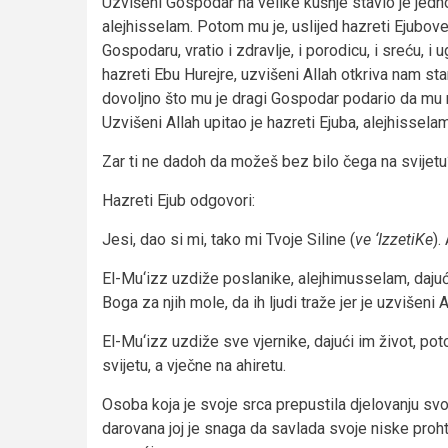
Uzvišeni Gospodar na velike kušnje stavio je jedno
alejhisselam. Potom mu je, uslijed hazreti Ejubov
Gospodaru, vratio i zdravlje, i porodicu, i sreću, i 
hazreti Ebu Hurejre, uzvišeni Allah otkriva nam sta
dovoljno što mu je dragi Gospodar podario da mu n
Uzvišeni Allah upitao je hazreti Ejuba, alejhisselam
Zar ti ne dadoh da možeš bez bilo čega na svijetu
Hazreti Ejub odgovori:
Jesi, dao si mi, tako mi Tvoje Siline (
ve ‘IzzetiKe
).
El-Mu‘izz uzdiže poslanike, alejhimusselam, dajući
Boga za njih mole, da ih ljudi traže jer je uzvišen
El-Mu‘izz uzdiže sve vjernike, dajući im život, po
svijetu, a vječne na ahiretu.
Osoba koja je svoje srca prepustila djelovanju svo
darovana joj je snaga da savlada svoje niske proh