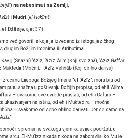
brijā’
)
na nebesima i na Zemlji,
‘Azīz
)
i Mudri
(
el-Hakīm
)
!
a el-Džāsije, ajet 37.)
smo već govorili a koje je izvedeno iz istoga jezičkog
 s drugim Božijim Imenima ili Atributima.
avijj (Snažni) ‘Azīz, ‘Azīz ‘Alīm (Koji sve zna), ‘Azīz Gaffār
īz Muktedir (Moćni), i ‘Azīz Vehhāb (Koji obilno dariva).
m zracima Lijepoga Božijeg Imena “el-‘Azīz”, mora biti od
em putu snažna u poštivanju Božijih propisa, od ehli ‘Alīma
affāra – svakome sve uvrede praštati, od ehli Gafūra –
za ukazivanjem na istinu, od ehli Muktedira – moćna
li Vehhāba – svakome od sebe obilno darivati. Jer se samo na
Azīz”.
pomoći, spreman je svakoga vjernika uvijek podržati, u
vome srcu. El-Mu‘izz nikada nikoga ne zaboravlja, ko Mu je