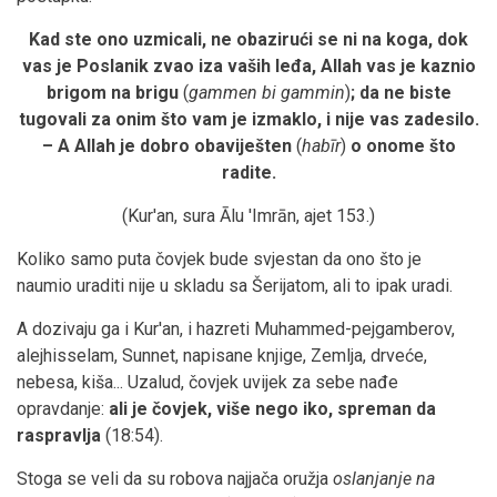
Kad ste ono uzmicali, ne obazirući se ni na koga, dok
vas je Poslanik zvao iza vaših leđa, Allah vas je kaznio
brigom na brigu
(
gammen bi gammin
)
; da ne biste
tugovali za onim što vam je izmaklo, i nije vas zadesilo.
– A Allah je dobro obaviješten
(
habīr
)
o onome što
radite.
(Kur'an, sura Ālu 'Imrān, ajet 153.)
Koliko samo puta čovjek bude svjestan da ono što je
naumio uraditi nije u skladu sa Šerijatom, ali to ipak uradi.
A dozivaju ga i Kur'an, i hazreti Muhammed-pejgamberov,
alejhisselam, Sunnet, napisane knjige, Zemlja, drveće,
nebesa, kiša... Uzalud, čovjek uvijek za sebe nađe
opravdanje:
ali je čovjek, više nego iko, spreman da
raspravlja
(18:54).
Stoga se veli da su robova najjača oružja
oslanjanje na