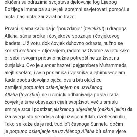
okićeni su odrazima svojstava djelovanja tog Lijepog
Božijega Imena pa su uvijek spremni savjetovati, pomoći, a
ništa, baš ništa, zauzvrat ne traže.
Prvaci islama kažu da je “pouzdanje” (
tevekkul
) u dragoga
Allaha, sâma srčika i čovjekove spoznaje i čovjekovog
ibadeta. U životu, dok čovjek duhovno odrasta, nužno se
koristi
kesbom
– stjecanjem, radom na Ovome svijetu kako
bi sebi i svojim pribavio nužne potrepštine za život na
dunjaluku. Ovo je
sunnet
hazreti pejgambera Muhammeda,
alejhisselam, i svih poslanika i vjesnika, alejhimus-selam.
Kada osoba dovoljno ojača, ovu u biti olakšicu
zamijeni
potpunim
osla-njanjem na uzvišenog
Allaha
(
tevekkul
), ne u smislu odbacivanja posla i rada,
čovjek je time obavezan cijeli svoj život, već u smislu
smiraja srca i postizanja
iskrenog ubjeđenja
(
hakkul jekīn
) da
iza svega što se odvija stoji uzvišeni Allah, džellešanuhu.
Tako se kaže da je rad, trud, bît časnoga Sunneta, dočim
je
potpuno oslanjanje na uzvišenog Allaha
bît sâme vjere.