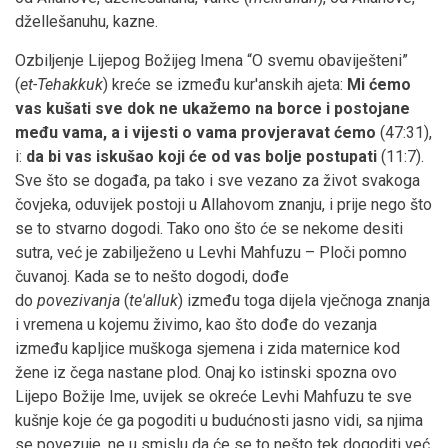
džellešanuhu, kazne.
Ozbiljenje Lijepog Božijeg Imena “O svemu obaviješteni”
(
et-Tehakkuk
) kreće se između kur'anskih ajeta:
Mi ćemo
vas kušati sve dok ne ukažemo na borce i postojane
među vama, a i vijesti o vama provjeravat ćemo
(47:31),
i:
da bi vas iskušao koji će od vas bolje postupati
(11:7).
Sve što se događa, pa tako i sve vezano za život svakoga
čovjeka, oduvijek postoji u Allahovom znanju, i prije nego što
se to stvarno dogodi. Tako ono što će se nekome desiti
sutra, već je zabilježeno u Levhi Mahfuzu – Ploči pomno
čuvanoj. Kada se to nešto dogodi, dođe
do
povezivanja
(
te'alluk
) između toga dijela vječnoga znanja
i vremena u kojemu živimo, kao što dođe do vezanja
između kapljice muškoga sjemena i zida maternice kod
žene iz čega nastane plod. Onaj ko istinski spozna ovo
Lijepo Božije Ime, uvijek se okreće Levhi Mahfuzu te sve
kušnje koje će ga pogoditi u budućnosti jasno vidi, sa njima
se povezuje, ne u smislu da će se to nešto tek dogoditi već