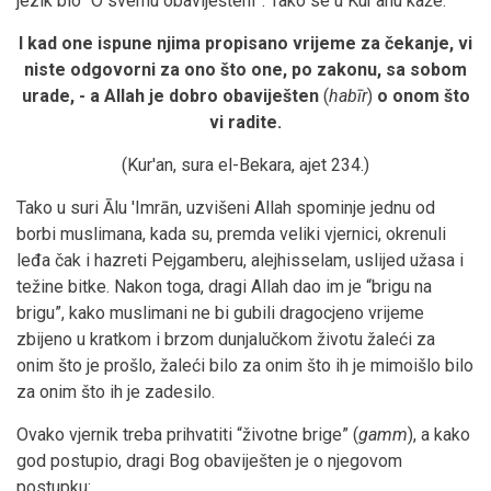
jezik bio “O svemu obaviješteni”. Tako se u Kur'anu kaže:
I kad one ispune njima propisano vrijeme za čekanje, vi
niste odgovorni za ono što one, po zakonu, sa sobom
urade, - a Allah je dobro obaviješten
(
habīr
)
o onom što
vi radite.
(Kur'an, sura el-Bekara, ajet 234.)
Tako u suri Ālu 'Imrān, uzvišeni Allah spominje jednu od
borbi muslimana, kada su, premda veliki vjernici, okrenuli
leđa čak i hazreti Pejgamberu, alejhisselam, uslijed užasa i
težine bitke. Nakon toga, dragi Allah dao im je “brigu na
brigu”, kako muslimani ne bi gubili dragocjeno vrijeme
zbijeno u kratkom i brzom dunjalučkom životu žaleći za
onim što je prošlo, žaleći bilo za onim što ih je mimoišlo bilo
za onim što ih je zadesilo.
Ovako vjernik treba prihvatiti “životne brige” (
gamm
), a kako
god postupio, dragi Bog obaviješten je o njegovom
postupku: