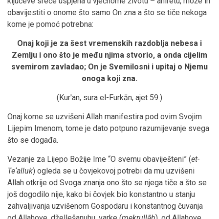
ključeve sreće uspjeha u vječnome životu – ahiretu, može ih
obavijestiti o onome što samo On zna a što se tiče nekoga
kome je pomoć potrebna:
Onaj koji je za šest vremenskih razdoblja nebesa i
Zemlju i ono što je među njima stvorio, a onda cijelim
svemirom zavladao; On je Svemilosni i upitaj o Njemu
onoga koji zna.
(Kur'an, sura el-Furkān, ajet 59.)
Onaj kome se uzvišeni Allah manifestira pod ovim Svojim
Lijepim Imenom, tome je dato potpuno razumijevanje svega
što se događa.
Vezanje za Lijepo Božije Ime “O svemu obaviješteni” (
et-
Te‘alluk
) ogleda se u čovjekovoj potrebi da mu uzvišeni
Allah otkrije od Svoga znanja ono što se njega tiče a što se
još dogodilo nije, kako bi čovjek bio konstantno u stanju
zahvaljivanja uzvišenom Gospodaru i konstantnog čuvanja
od Allahove, džellešanuhu, varke (
mekrullāh
), od Allahove,