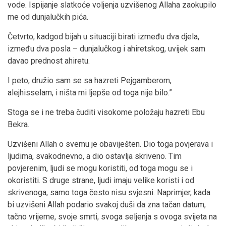
vode. Ispijanje slatkoće voljenja uzvišenog Allaha zaokupilo
me od dunjalučkih pića.
Četvrto, kadgod bijah u situaciji birati između dva djela,
između dva posla – dunjalučkog i ahiretskog, uvijek sam
davao prednost ahiretu.
I peto, družio sam se sa hazreti Pejgamberom,
alejhisselam, i ništa mi ljepše od toga nije bilo.”
Stoga se i ne treba čuditi visokome položaju hazreti Ebu
Bekra.
Uzvišeni Allah o svemu je obaviješten. Dio toga povjerava i
ljudima, svakodnevno, a dio ostavlja skriveno. Tim
povjerenim, ljudi se mogu koristiti, od toga mogu se i
okoristiti. S druge strane, ljudi imaju velike koristi i od
skrivenoga, samo toga često nisu svjesni. Naprimjer, kada
bi uzvišeni Allah podario svakoj duši da zna tačan datum,
tačno vrijeme, svoje smrti, svoga seljenja s ovoga svijeta na