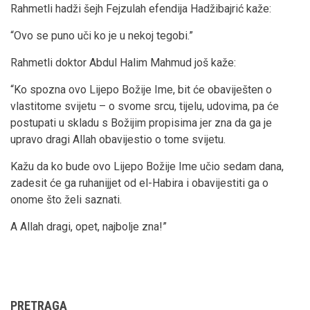
Rahmetli hadži šejh Fejzulah efendija Hadžibajrić kaže:
“Ovo se puno uči ko je u nekoj tegobi.”
Rahmetli doktor Abdul Halim Mahmud još kaže:
“Ko spozna ovo Lijepo Božije Ime, bit će obaviješten o
vlastitome svijetu – o svome srcu, tijelu, udovima, pa će
postupati u skladu s Božijim propisima jer zna da ga je
upravo dragi Allah obavijestio o tome svijetu.
Kažu da ko bude ovo Lijepo Božije Ime učio sedam dana,
zadesit će ga ruhanijjet od el-Habira i obavijestiti ga o
onome što želi saznati.
A Allah dragi, opet, najbolje zna!”
PRETRAGA