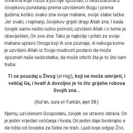
stvarima koje može a još nije spoznao, o nedostacima u
čovjekovu ponašanju prema uzvišenom Bogu i prema
ljudima; koliko svako zna svoje mahane, svoje slabe tačke.
Jer svaki, i najmanji, čovjekov grijeh dragi Allah zna. I kada
čovjek samo nešto ružno pomisli, uzvišeni Allah i o tome je
obaviješten, On sve zna. Tako je najbolje i pitati za svoje
mahane upravo Onoga koji ih sve poznaje, ili nekoga kome
je uzvišeni Allah iz Svoje mudrosti podario da može
spoznati naše nedostatke, da može otkriti šta je to što nam
treba:
Ti se pouzdaj u Živog
(
el-Hajj
)
, koji ne može umrijeti, i
veličaj Ga, i hvali! A dovoljno je to što grijehe robova
Svojih zna...
(Kur'an, sura el-Furkān, ajet 58.)
Njemu, uzvišenom Gospodaru, čovjek se izravno obraća. On
je jedini vrijedan veličanja i hvala, On jedini daje beskrajno a
da ništa od čovjeka za Sebe ne traži. Ljudi koje odgoji Živi,