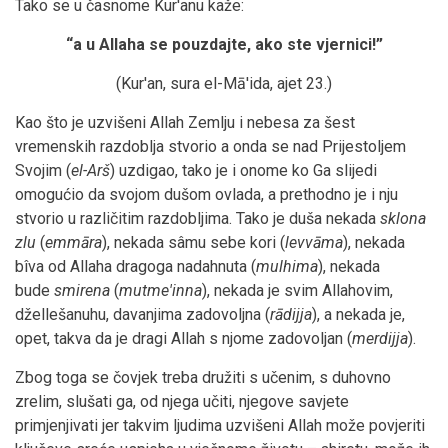
Tako se u časnome Kur'anu kaže:
“a u Allaha se pouzdajte, ako ste vjernici!
”
(Kur'an, sura el-Mā'ida, ajet 23.)
Kao što je uzvišeni Allah Zemlju i nebesa za šest
vremenskih razdoblja stvorio a onda se nad Prijestoljem
Svojim (
el-Arš
) uzdigao, tako je i onome ko Ga slijedi
omogućio da svojom dušom ovlada, a prethodno je i nju
stvorio u različitim razdobljima. Tako je duša nekada
sklona
zlu
(
emmāra
), nekada sâmu sebe kori (
levvāma
), nekada
bîva od Allaha dragoga nadahnuta (
mulhima
), nekada
bude
smirena
(
mutme'inna
), nekada je svim Allahovim,
džellešanuhu, davanjima zadovoljna (
rādijja
), a nekada je,
opet, takva da je dragi Allah s njome zadovoljan (
merdijja
).
Zbog toga se čovjek treba družiti s učenim, s duhovno
zrelim, slušati ga, od njega učiti, njegove savjete
primjenjivati jer takvim ljudima uzvišeni Allah može povjeriti