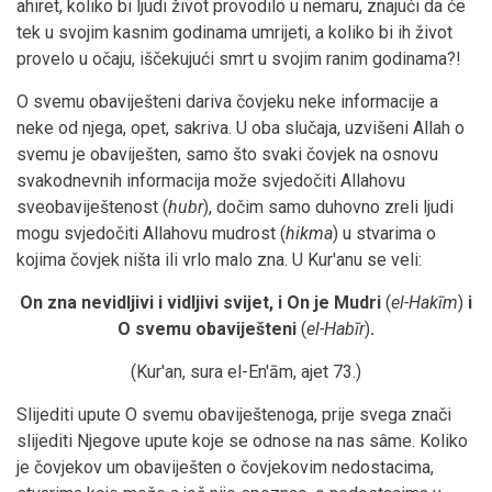
ahiret, koliko bi ljudi život provodilo u nemaru, znajući da će
tek u svojim kasnim godinama umrijeti, a koliko bi ih život
provelo u očaju, iščekujući smrt u svojim ranim godinama?!
O svemu obaviješteni dariva čovjeku neke informacije a
neke od njega, opet, sakriva. U oba slučaja, uzvišeni Allah o
svemu je obaviješten, samo što svaki čovjek na osnovu
svakodnevnih informacija može svjedočiti Allahovu
sveobaviještenost (
hubr
), dočim samo duhovno zreli ljudi
mogu svjedočiti Allahovu mudrost (
hikma
) u stvarima o
kojima čovjek ništa ili vrlo malo zna. U Kur'anu se veli:
On zna nevidljivi i vidljivi svijet, i On je Mudri
(
el-Hakīm
)
i
O svemu obaviješteni
(
el-Habīr
)
.
(Kur'an, sura el-En'ām, ajet 73.)
Slijediti upute O svemu obaviještenoga, prije svega znači
slijediti Njegove upute koje se odnose na nas sâme. Koliko
je čovjekov um obaviješten o čovjekovim nedostacima,