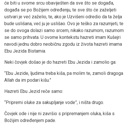
će biti u svome srcu obaviješten da sve što se događa,
događa se po Božijem određenju, te sve što će zaželjeti
ustvari je već zaželio, te, ako je Uzvišeni odredio da ta želja
bude uslišana, već ju je uslišao. Ovo je teško za razumjeti, te
se do ovoga dolazi samo srcem, nikako razumom, razumom
se samo prihvata. U ovome kontekstu hazreti imam Kušejri
navodi jednu dobro neobičnu zgodu iz života hazreti imama
Ebu Jezida Bistamia.
Neki čovjek došao je do hazreti Ebu Jezida i zamolio ga:
“Ebu Jezide, ljudima treba kiša, pa molim te, zamoli dragoga
Allah da im podari kišu.”
Hazreti Ebu Jezid reče samo:
“Pripremi oluke za sakupljanje vode”, i ništa drugo.
Čovjek ode i nije ni završio s pripremanjem oluka, kiša s
Božijim određenjem pade.