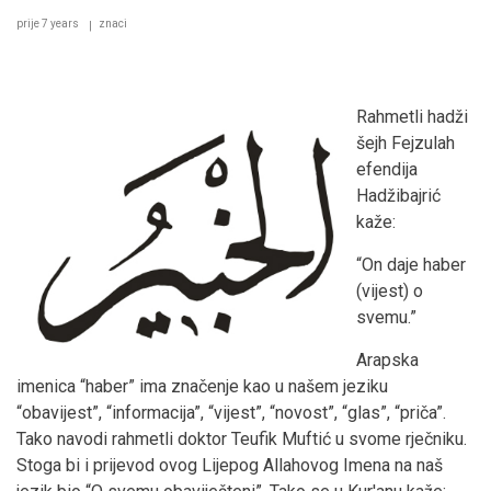
prije 7 years
znaci
Rahmetli hadži
šejh Fejzulah
efendija
Hadžibajrić
kaže:
“On daje haber
(vijest) o
svemu.”
Arapska
imenica “haber” ima značenje kao u našem jeziku
“obavijest”, “informacija”, “vijest”, “novost”, “glas”, “priča”.
Tako navodi rahmetli doktor Teufik Muftić u svome rječniku.
Stoga bi i prijevod ovog Lijepog Allahovog Imena na naš