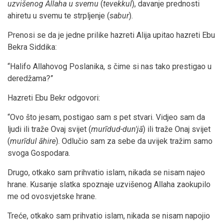
uzvišenog Allaha u svemu
(
tevekkul
), davanje prednosti
ahiretu u svemu te strpljenje (
sabur
).
Prenosi se da je jedne prilike hazreti Alija upitao hazreti Ebu
Bekra Siddika:
“Halifo Allahovog Poslanika, s čime si nas tako prestigao u
deredžama?”
Hazreti Ebu Bekr odgovori:
“Ovo što jesam, postigao sam s pet stvari. Vidjeo sam da
ljudi ili traže Ovaj svijet (
murīdud-dun'jā
) ili traže Onaj svijet
(
murīdul āhire
). Odlučio sam za sebe da uvijek tražim samo
svoga Gospodara.
Drugo, otkako sam prihvatio islam, nikada se nisam najeo
hrane. Kusanje slatka spoznaje uzvišenog Allaha zaokupilo
me od ovosvjetske hrane.
Treće, otkako sam prihvatio islam, nikada se nisam napojio