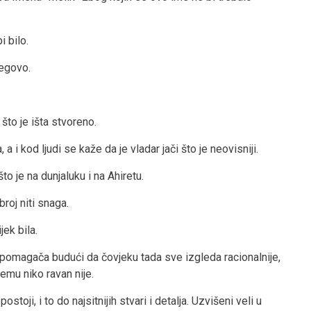
i bilo.
jegovo.
o što je išta stvoreno.
 i kod ljudi se kaže da je vladar jači što je neovisniji.
to je na dunjaluku i na Ahiretu.
broj niti snaga.
jek bila.
a pomagača budući da čovjeku tada sve izgleda racionalnije,
Njemu niko ravan nije.
stoji, i to do najsitnijih stvari i detalja. Uzvišeni veli u