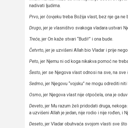
nadivati ljudima.
Prvo
, jer čovjeku treba Božija vlast, bez nje ga ne b
Drugo
, jer je vlasništvo svakoga vladara ustvari N
Treće
, jer On kaže stvari “Budi!” i ona bude.
Četvrto
, jer je uzvišeni Allah bio Vladar i prije neg
Peto
, jer Njemu ni od koga nikakva pomoć ne treba, a
Šesto
, jer se Njegova vlast odnosi na sve, na sve š
Sedmo
, jer Njegovu “vojsku” ne mogu odrediti niti 
Osmo
, jer Njegova vlast nije otpočela, ona je oduvi
Deveto
, jer Mu razum želi pridodati druga, nekog
a uzvišeni Allah je jedan, nije rodio i nije rođen, i 
Deseto
, jer Vladar obuhvaća svojom vlasti sve što po