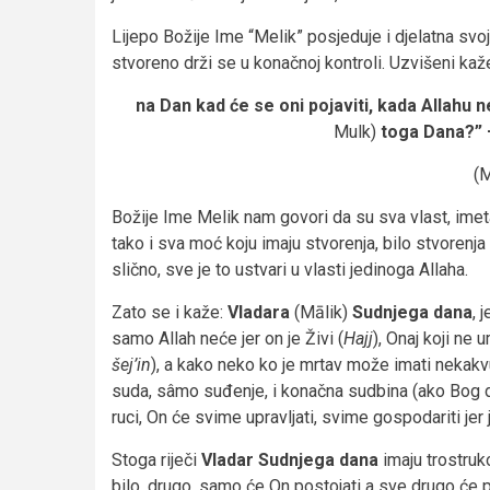
Lijepo Božije Ime “Melik” posjeduje i djelatna svo
stvoreno drži se u konačnoj kontroli. Uzvišeni ka
na Dan kad će se oni pojaviti, kada Allahu n
Mulk)
toga Dana?” – 
(M
Božije Ime Melik nam govori da su sva vlast, imetak 
tako i sva moć koju imaju stvorenja, bilo stvorenja 
slično, sve je to ustvari u vlasti jedinoga Allaha.
Zato se i kaže:
Vladara
(Mālik)
Sudnjega dana
, 
samo Allah neće jer on je Živi (
Hajj
), Onaj koji ne u
šej’in
), a kako neko ko je mrtav može imati nekakvu
suda, sâmo suđenje, i konačna sudbina (ako Bog d
ruci, On će svime upravljati, svime gospodariti jer 
Stoga riječi
Vladar Sudnjega dana
imaju trostruk
bilo, drugo, samo će On postojati a sve drugo će pr