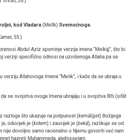
u ‘Imrān, 26.)
:
oljni, kod Vladara
(Melīk)
Svemoćnoga.
Kamer, 55.)
renosi Abdul Aziz spominje verzija imena “Melkijj”, što bi
toj verziji specifično odnosi na uzvišenoga Allaha pa se
verziju Allahovoga Imena “Melik”, i kaže da se ubraja u
 da se svojstva ovoga Imena ubrajaju i u svojstva Bīti (
sifāt
iz razloga što ukazuje na potpunost (
kemālijjet
) Božijega
je, oduvijek je (
kidem
) i zauvijek je (
bekā
), razlikuje se od
m nije dovoljno samo racionalno o Njemu govoriti već nam
i Sunnet hazreti Muhammeda, alejhisselam.