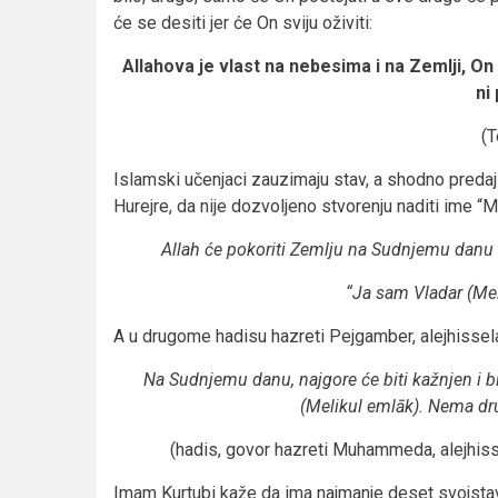
će se desiti jer će On sviju oživiti:
Allahova je vlast na nebesima i na Zemlji, On 
ni
(T
Islamski učenjaci zauzimaju stav, a shodno predaji
Hurejre, da nije dozvoljeno stvorenju naditi ime “M
Allah će pokoriti Zemlju na Sudnjemu danu
“Ja sam Vladar (Mel
A u drugome hadisu hazreti Pejgamber, alejhissel
Na Sudnjemu danu, najgore će biti kažnjen i bi
(Melikul emlāk). Nema dr
(hadis, govor hazreti Muhammeda, alejhisse
Imam Kurtubi kaže da ima najmanje deset svojstav