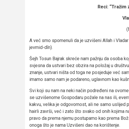
Reci: “Tražim 
Vla
(
A već smo spomenuli da je uzvišeni Allah i Vladar
jevmid-dīn).
Šejh Tosun Bajrak skreće nam pažnju da osoba koj
svjesna da ustvari bez obzira na položaj u društvu 
znanje, ustvari ništa od toga ne posjeduje već samo 
imamo samo nam je podareno, uglavnom kao kušnja
Svi koji su nam na neki način podređeni na ovome 
se uzvišenome Gospodaru požale na nas ili, event
kakvu, velika je odgovornost, ali ne samo uslijed 
hairli završi, već i zato što svako od onih kojima
pravo da prema njemu postupamo kao prema Božij
onoga što je nama Uzvišeni dao na korištenje.