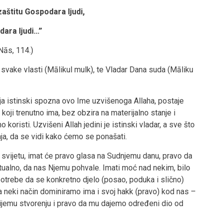
zaštitu Gospodara ljudi,
dara ljudi…”
Nās, 114.)
 svake vlasti (Mālikul mulk), te Vladar Dana suda (Māliku
a istinski spozna ovo Ime uzvišenoga Allaha, postaje
koji trenutno ima, bez obzira na materijalno stanje i
koristi. Uzvišeni Allah jedini je istinski vladar, a sve što
, da se vidi kako ćemo se ponašati.
svijetu, imat će pravo glasa na Sudnjemu danu, pravo da
ualno, da nas Njemu pohvale. Imati moć nad nekim, bilo
potrebe da se konkretno djelo (posao, poduka i slično)
 na neki način dominiramo ima i svoj hakk (pravo) kod nas –
emu stvorenju i pravo da mu dajemo određeni dio od