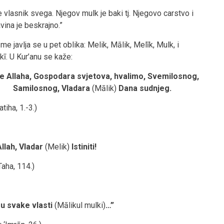
e vlasnik svega. Njegov mulk je baki tj. Njegovo carstvo i
vina je beskrajno.”
me javlja se u pet oblika: Melik, Mālik, Melīk, Mulk, i
ī. U Kur’anu se kaže:
e Allaha, Gospodara svjetova, hvalimo, Svemilosnog,
Samilosnog, Vladara
(Mālik)
Dana sudnjeg.
atiha, 1.-3.)
llah, Vladar
(Melik)
Istiniti!
Taha, 114.)
ru svake vlasti
(Mālikul mulki)
…”