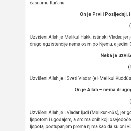
časnome Kur’anu:
On je Prvi i Posljednji, i 
Uzvišeni Allah je Melikul Hakk, istinski Vladar, je
drugo egzistencije nema osim po Njemu, a jedini O
Neka je uzvišen
(
Uzvišeni Allah je i Sveti Vladar (el-Melikul Kuddūs
On je Allah – nema drugo
Uzvišeni Allah je i Vladar ljudi (Melikun-nās), jer 
ljepotom i ugođajem, a srcima onih koji osvjedoč
ljepota, postupanjem prema njima kao da su oni vl