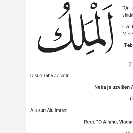
“On j
vlada
Ovo I
Melek
Teb
(F
U suri Taha se veli:
Neka je uzvišen A
(
A u suri Alu Imran:
Reci: “O Allahu, Vlada