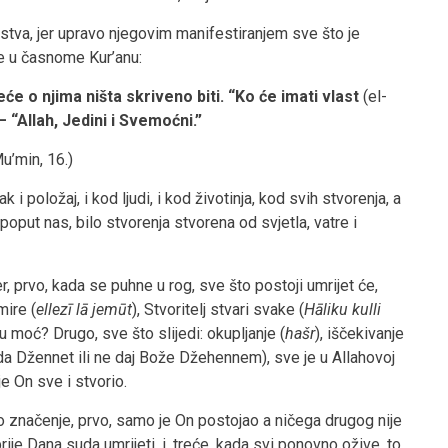
jstva, jer upravo njegovim manifestiranjem sve što je
že u časnome Kur’anu:
eće o njima ništa skriveno biti. “Ko će imati vlast
(el-
“Allah, Jedini i Svemoćni.”
u’min, 16.)
i položaj, i kod ljudi, i kod životinja, kod svih stvorenja, a
poput nas, bilo stvorenja stvorena od svjetla, vatre i
jer, prvo, kada se puhne u rog, sve što postoji umrijet će,
mire (
ellezī lā jemūt
), Stvoritelj stvari svake (
Hāliku kulli
 moć? Drugo, sve što slijedi: okupljanje (
hašr
), iščekivanje
a Džennet ili ne daj Bože Džehennem), sve je u Allahovoj
je On sve i stvorio.
o značenje, prvo, samo je On postojao a ničega drugog nije
ije Dana suda umrijeti, i, treće, kada svi ponovno ožive, to