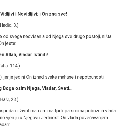
Vidljivi i Nevidljivi; i On zna sve!
(Hadīd, 3.)
r je od svega neovisan a od Njega sve drugo postoji, ništa
n jeste:
 Allah, Vladar Istiniti!
Taha, 114.)
), jer je jedini On iznad svake mahane i nepotpunosti:
g Boga osim Njega, Vladar, Sveti…
(Hašr, 23.)
gospodari i životima i srcima ljudi, pa srcima pobožnih vlada
eno vjeruju u Njegovu Jedinost, On vlada povećavanjem
adari: