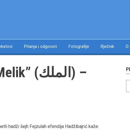
ekstovi
Pitanja i odgovori
Fotografije
Rječnik
O
 (الملك) –
P
P
tli hadži šejh Fejzulah efendija Hadžibajrić kaže: