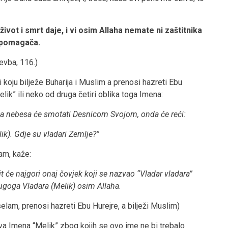
život i smrt daje, i vi osim Allaha nemate ni zaštitnika
 pomagača.
evba, 116.)
 koju bilježe Buharija i Muslim a prenosi hazreti Ebu
elik” ili neko od druga četiri oblika toga Imena:
 a nebesa će smotati Desnicom Svojom, onda će reći:
ik). Gdje su vladari Zemlje?”
am, kaže:
t će najgori onaj čovjek koji se nazvao “Vladar vladara”
ugoga Vladara (Melik) osim Allaha
.
lam, prenosi hazreti Ebu Hurejre, a bilježi Muslim)
a Imena “Melik” zbog kojih se ovo ime ne bi trebalo