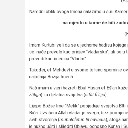
(Āl
Naredni oblik ovoga Imena nalazimo u suri Kamer
na mjestu u kome će biti zadov
(
Imam Kurtubi veli da se u jednome hadisu kojega p
se inače prevelo kao pridjev “vladarsko”, ali se u 
prevodi kao imenica “Vladar”.
Također, el-Mehdevī u svome tefsiru spominje ovu 
najbitnija Božija Imenâ.
Naš imam u vjeri hazreti Ebul Hasan el-Eš‘ari kaže
zātijja
) i u djelatna svojstva (
sifāt fi‘lijja
).
Lijepo Božije Ime “Melik” posjeduje svojstva Bīti 
Bića. Uzvišeni Allah vladar je svega, bez promjene 
svih stvorenja (
muhālefetun lil havādis
), stoga na
je nužno učiti i slijediti Objavu, odnosno Kur’an 