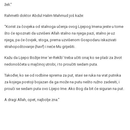
želi.”
Rahmetli doktor Abdul Halim Mahmud još kaže:
“Korist za čovjeka od stalnoga učenja ovog Lijepog Imena jeste u tome
što će spoznati da uzvišeni Allah stalno na njega pazi, stalno je uz
njega, pa će čovjek, stoga, prema uzvišenom Gospodaru iskazivati
strahopoštovanje (
havf
) i neće Mu griješiti.
Kažu da Lijepo Božije Ime 'er-Rekîb' treba učiti onaj ko se plaši za život
nedonoščeta u majčinoj utrobi, i to proučiti sedam puta.
Također, ko se od rodbine sprema za put, stavi se ruka na vrat putnika
za kojega postoji bojazan da ga može na putu nešto ružno zadesiti, i
prouči se sedam puta ovo Lijepo Ime. Ako Bog da bit će siguran na put.
A dragi Allah, opet, najbolje zna.”