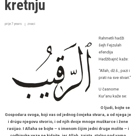
kretnju
prije 7 years
znaci
Rahmetli hadži
šejh Fejzulah
efendija
Hadžibajrić kaže:
“Allah, dž.š., pazi i
prati na sve stvari.”
U časnome
Kur'anu kaže se:
O ljudi, bojte se
Gospodara svoga, koji vas od jednog čovjeka stvara, a od njega je
i drúgu njegovu stvorio, i od njih dvoje mnoge muškarce i žene
rasijao. I Allaha se bojte – s imenom čijim jedni druge molite – i
rodbinske veze ne kidajte, jer Allah, zaista, stalno nad vama