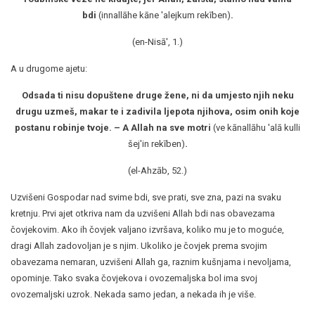
bdi
(innallāhe kāne 'alejkum rekīben)
.
(en-Nisā', 1.)
A u drugome ajetu:
Odsada ti nisu dopuštene druge žene, ni da umjesto njih neku
drugu uzmeš, makar te i zadivila ljepota njihova, osim onih koje
postanu robinje tvoje. – A Allah na sve motri
(ve kānallāhu 'alā kulli
šej'in rekīben)
.
(el-Ahzāb, 52.)
Uzvišeni Gospodar nad svime bdi, sve prati, sve zna, pazi na svaku
kretnju. Prvi ajet otkriva nam da uzvišeni Allah bdi nas obavezama
čovjekovim. Ako ih čovjek valjano izvršava, koliko mu je to moguće,
dragi Allah zadovoljan je s njim. Ukoliko je čovjek prema svojim
obavezama nemaran, uzvišeni Allah ga, raznim kušnjama i nevoljama,
opominje. Tako svaka čovjekova i ovozemaljska bol ima svoj
ovozemaljski uzrok. Nekada samo jedan, a nekada ih je više.