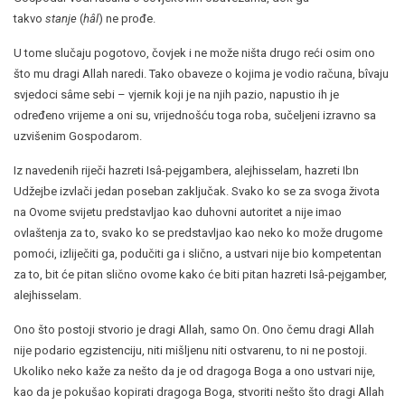
takvo
stanje
(
hâl
) ne prođe.
U tome slučaju pogotovo, čovjek i ne može ništa drugo reći osim ono
što mu dragi Allah naredi. Tako obaveze o kojima je vodio računa, bîvaju
svjedoci sâme sebi – vjernik koji je na njih pazio, napustio ih je
određeno vrijeme a oni su, vrijednošću toga roba, sučeljeni izravno sa
uzvišenim Gospodarom.
Iz navedenih riječi hazreti Isâ-pejgambera, alejhisselam, hazreti Ibn
Udžejbe izvlači jedan poseban zaključak. Svako ko se za svoga života
na Ovome svijetu predstavljao kao duhovni autoritet a nije imao
ovlaštenja za to, svako ko se predstavljao kao neko ko može drugome
pomoći, izliječiti ga, podučiti ga i slično, a ustvari nije bio kompetentan
za to, bit će pitan slično ovome kako će biti pitan hazreti Isâ-pejgamber,
alejhisselam.
Ono što postoji stvorio je dragi Allah, samo On. Ono čemu dragi Allah
nije podario egzistenciju, niti mišljenu niti ostvarenu, to ni ne postoji.
Ukoliko neko kaže za nešto da je od dragoga Boga a ono ustvari nije,
kao da je pokušao kopirati dragoga Boga, stvoriti nešto što dragi Allah