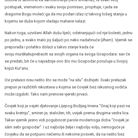
postupak, vremenom i svaku svoju pomisao, propituje, i jada se
dragome Bogu moleći ga da mu podari izlaz iz takvog lošeg stanja u
kojemu se duša kojom vladaju mahane nalazi.
Nakon toga, uzvišeni Allah dušu liječi, odstranjujući od nje bolesti, jednu
po jednu, a svako malo joj šaljući po neko nadahnuće (
ilham
). Vjernik se
preporađa i polahko dolazi u takvo
stanje
kada će
svoju
murâkabu
prebaciti sa svojih organa na svoga Gospodara: sav će
se predati, bit će u najvažnije ono što mu Gospodar poručuje u Svojoj
knjizi Kur'anu.
Ovi prelasci nisu nešto što se može “na silu” doživjeti. Svaki prelazak
prepun je različitih iskustava u kojima se čovjek bez iskusnog vodiča
može izgubiti. Tako nam prenose vjerski prvaci.
Čovjek koji je osjeti djelovanje Lijepog Božijeg Imena “Onaj koji pazi na
svaku kretnju”, smiren je, staložen, tih, uvijek prema drugima vedra lica.
Takav vjernik jasno vidi pogubnost parole modernoga doba “čovjek je
sâm sebi gospodar”. I uz najbolje želje i najbolju volju, nemoguće je
čovjeku da se potpuno nečemu ili nekome posveti, da na nešto bez