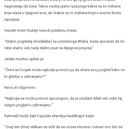
nagovaraju da čuva. Takva osoba jasno razaznaje kakve su to mahane
koje ulaze u njegove srce, ali i kakve su to mahane koje u svome životu
ispoljava.
Hazreti imam Kušejri navodi predivnu misao:
“Stalno pogledaj (
murâkaba
) na uzvišenoga Allaha. Kada spoznaš da On
tebe stalno vidi, tada stalno pazi na Njegove propise.”
Jedan mudrac upitan je:
“Čime se čovjek može najbolje pomoći pa da obara svoj pogled kako ne
bi gledao u zabranjeno?”
Na to je odgovorio:
“Najbolje se može pomoći spoznajom, da je uzvišeni Allah već vidio taj
njegov pogled u zabranjeno.”
Rahmetli hadži šejh Fejzulah efendija Hadžibajrić kaže:
“Ovaj Ism (Ime) velikani su učili da se očuva imovina i ostvari ono što se