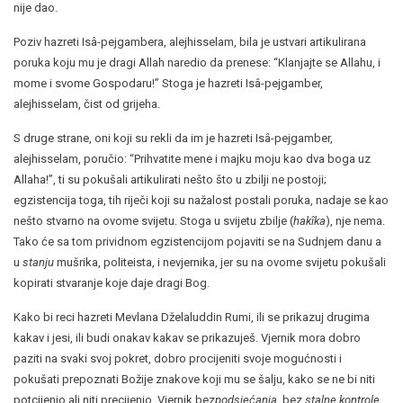
nije dao.
Poziv hazreti Isâ-pejgambera, alejhisselam, bila je ustvari artikulirana
poruka koju mu je dragi Allah naredio da prenese: “Klanjajte se Allahu, i
mome i svome Gospodaru!” Stoga je hazreti Isâ-pejgamber,
alejhisselam, čist od grijeha.
S druge strane, oni koji su rekli da im je hazreti Isâ-pejgamber,
alejhisselam, poručio: “Prihvatite mene i majku moju kao dva boga uz
Allaha!”, ti su pokušali artikulirati nešto što u zbilji ne postoji;
egzistencija toga, tih riječi koji su nažalost postali poruka, nadaje se kao
nešto stvarno na ovome svijetu. Stoga u svijetu zbilje (
hakîka
), nje nema.
Tako će sa tom prividnom egzistencijom pojaviti se na Sudnjem danu a
u
stanju
mušrika, politeista, i nevjernika, jer su na ovome svijetu pokušali
kopirati stvaranje koje daje dragi Bog.
Kako bi reci hazreti Mevlana Dželaluddin Rumi, ili se prikazuj drugima
kakav i jesi, ili budi onakav kakav se prikazuješ. Vjernik mora dobro
paziti na svaki svoj pokret, dobro procijeniti svoje mogućnosti i
pokušati prepoznati Božije znakove koji mu se šalju, kako se ne bi niti
potcijenio ali niti precijenio. Vjernik bez
podsjećanja
, bez
stalne kontrole