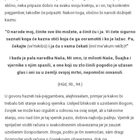
slično, neka pripaze dobro na svaku svoju kretnju, a i on, taj konkretni
pejgamber, također će pripaziti. Nakon toga, obično bi narodi doživjeli
kaznu.
“O narode moj, činite sve što možete, a činit ću i ja. Vi ćete sigurno
saznati koga će kazna stići koja će ga osramotiti i ko je lažac. Pa,
čekajte
(ve'rtekibū)
i ja ću s vama čekati
(innī me'akum rekīb)
!”
I kada je pala naredba Naša, Mi smo, iz milosti Naše, Šuajba i
vjernike s njim spasili, a one koji su zlo činili pogodio je užasan
glas i oni su u zemlji svojoj mrtvi, nepomični osvanuli.
(Hūd, 93., 94.)
U govoru hazreti Isâ-pejgambera, alejhisselam, primjer je kakvo bi
trebalo biti stanje svakog vjernika. Uslijed bliskosti s uzvišenim Bogom,
čovjek se može kao izgubiti u odnosu na ovaj svijet, ali u takvome
stanju, ono nad čim je taj vjernik pazio, dobiva najbolju pažnju. Vjernik je
spriječen voditi računa o svakodnevnim obavezama jer je zauzet
uzvišenim Gospodarom. Stoga, pošto je On svemoćan, sâm dragi
Gospodar vodi računa o čovjekovim obavezama, dok ga