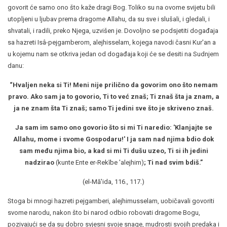
govorit će samo ono što kaže dragi Bog. Toliko su na ovome svijetu bili
utopljeni u ljubav prema dragome Allahu, da su sve i slušali, i gledali, i
shvatali, i radili, preko Njega, uzvišen je. Dovoljno se podsjetiti događaja
sa hazreti Isâ-pejgamberom, alejhisselam, kojega navodi časni Kur'an a
u kojemu nam se otkriva jedan od događaja koji će se desiti na Sudnjem
danu:
“Hvaljen neka si Ti! Meni nije prilično da govorim ono što nemam
pravo. Ako sam ja to govorio, Ti to već znaš; Ti znaš šta ja znam, a
ja ne znam šta Ti znaš; samo Ti jedini sve što je skriveno znaš.
Ja sam im samo ono govorio što si mi Ti naredio: 'Klanjajte se
Allahu, mome i svome Gospodaru!' I ja sam nad njima bdio dok
sam među njima bio, a kad si mi Ti dušu uzeo, Ti si ih jedini
nadzirao
(kunte Ente er-Rekībe 'alejhim)
; Ti nad svim bdiš.”
(el-Mā'ida, 116., 117.)
Stoga bi mnogi hazreti pejgamberi, alejhimusselam, uobičavali govoriti
svome narodu, nakon što bi narod odbio robovati dragome Bogu,
pozivajući se da su dobro svjesni svoje snage, mudrosti svojih predaka i