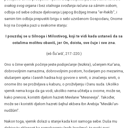
svakog svog organa
i bez
stalnoga svođanja računa sa sâmim sobom
,
odbija od sebe odraze djelovanja Lijepog Božijeg Imena “er-Rekîb”, i
samim tim odbija prepustiti brigu o sebi uzvišenom Gospodaru, Onome
koji na čovjeka pazi u svakome stanju:
I pouzdaj se u Silnoga i Milostivog, koji te vidi kada ustaneš da sa
ostalima molitvu obaviš, jer On, doista, sve čuje i sve zna.
(eš-Šu'arā', 217.-220.)
Ono s čime vjernik počinje jeste
podsjećanje
(
tezkira
), učenjem Kur'ana,
dobrovoljnim namazima, dobrovoljnim postom, hodanjem po mezarima,
slušanjem ajeta i časnih hadisa koji govore o smrti, o značenju smrti, o
onome što se proživljava u kaburu, o proživljenju i Danu suda. Ukoliko
vjernik nema koga da ga vodi, ukoliko nema učitelja u ovome, može se,
kako prenosi, koristiti djelom hazreti Mevlane “Mesnevija”. Također,
može se i koristiti djelom hazreti šejhul ekbera Ibn Arebija “Mevāki'un-
nudžūm”.
Nakon toga, vjernik dolazi u stanje kada kori samoga sebe. Duša mu
dobiva tu sklonost ka samokorenju (
nefs levvāma
), te svaki svoj