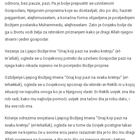
odmora, bez pauze, pazi. Pa je bolje prepustiti se uzvišenom
Gospodaru, Njegovim propisima koje su dostavljali, dio po dio, hazreti
pejgamberi, alejhimusselam, a konačna forma objavljena je posljednjem
Božijem poslaniku Muhammedu, alejhisselam. Zato je čovjeku bolje da
ga u životu vodi želja za istinskim priznanjem kako je dragi Allah njegov
stvarni i jedini gospodar.
Vezanje za Lijepo Božije Ime “Onaj koji pazi na svaku kretnju” (
et-
te‘alluk
), ogleda se u čovjekovoj potrebi da uzvišeni Gospodar pazi na
njega kako nikada svjesno ne bi povrijedio Božije propise.
Ozbiljenje Lijepog Božijeg Imena “Onaj koji pazi na svaku kretnju” (
et-
tehakkuk
), ogleda se u čovjekovoj spoznaji da istinski er-Rekîb ni u kojoj
situaciji ne napušta onoga ko je u Njegovoj vlasti. Er-Rekîb uvijek zna šta
rob radi, kako mu najbolje pomoći; uvijek zna tačno šta je robu dato, i
šta sve rob ima.
Kićenje odrazima svojstava Lijepog Božijeg Imena “Onaj koji pazi na
svaku kretnju” (
et-tehalluk
), ogleda se u tome da čovjek postigne takav
stepen na kojemu će u svome srcu jasno razaznati šta je to što mu dragi
Allah povjerava na čuvanje, a šta je to što ga njegova strast i šejtani