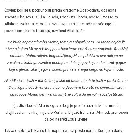
Čovjek koji se u potpunosti preda dragome Gospodaru, dosegne
stepen u kojemu i sluša, i gleda, i dohvata i hoda, vođen uzvišenim
Allahom. Nekada je toga sasvim svjestan, a nekada uopće nije. U
poznatome hadis-i kudsiju, uzvišeni Allah kaže:
Ko bude neprijatelj robu Mome, tome rat objavljujem. Za Mene najdraža
stvar s kojom Mi se rob Moj približava jeste ono što mu propisah. Rob Moj
nafilama (dobrovoljnim bogoslužjima) Mi se približava sve dok ga ne
zavolim, a kada ga zavolim postajem sluh njegov, kojim sluša, vid njegov,
kojim gleda, ruka njegova, kojom prihvata, i noga njegova, kojom hoda.
Ako Mi što zatraži – dat ću mu, a ako od Mene utočište traži – pružit ću mu.
Od svega što radim, nizašta se ne dvoumim kao što se dvoumim uzeti
dušu roba Moga, vjernika: on smrt ne voli, a Ja ne volim ožalostiti ga.
(hadis-i kudsi, Allahov govor koji je prenio hazreti Muhammed,
alejhisselam, ali koji nije dio Kur'ana, bilježe Buharija i Ahmed, prenoseći
ga od hazreti Ebu Hurejre)
Takva osoba, a takvi su bili, naprimjer, svi poslanici, na Sudnjem danu