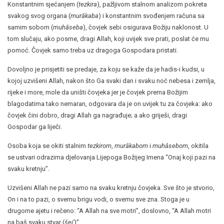
Konstantnim sjećanjem (
tezkira
), pažljivom stalnom analizom pokreta
svakog svog organa (
murākaba
) i konstantnim svođenjem računa sa
samim sobom (
muhāseba
), čovjek sebi osigurava Božiju naklonost. U
tom slučaju, ako posrne, dragi Allah, koji uvijek sve prati, poslat će mu
pomoć. Čovjek samo treba uz dragoga Gospodara pristati.
Dovoljno je prisjetiti se predaje, za koju se kaže da je hadis-i kudsi, u
kojoj uzvišeni Allah, nakon što Ga svaki dan i svaku noć nebesa i zemlja,
rijeke i more, mole da uništi čovjeka jer je čovjek prema Božijim
blagodatima tako nemaran, odgovara da je on uvijek tu za čovjeka: ako
čovjek čini dobro, dragi Allah ga nagrađuje; a ako griješi, dragi
Gospodar ga liječi.
Osoba koja se okiti stalnim
tezkirom
,
murâkabom
i
muhâsebom
, okitila
se ustvari odrazima djelovanja Lijepoga Božijeg Imena “Onaj koji pazi na
svaku kretnju”.
Uzvišeni Allah ne pazi samo na svaku kretnju čovjeka. Sve što je stvorio,
On i na to pazi, o svemu brigu vodi, o svemu sve zna. Stoga je u
drugome ajetu i rečeno: “A Allah na sve motri”, doslovno, “A Allah motri
na baš svaku stvar (
šej'
)”.