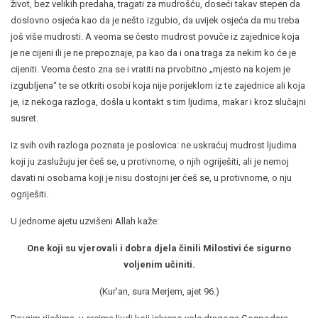
život, bez velikih predaha, tragati za mudrošću, doseći takav stepen da
doslovno osjeća kao da je nešto izgubio, da uvijek osjeća da mu treba
još više mudrosti. A veoma se često mudrost povuče iz zajednice koja
je ne cijeni ili je ne prepoznaje, pa kao da i ona traga za nekim ko će je
cijeniti. Veoma često zna se i vratiti na prvobitno „mjesto na kojem je
izgubljena“ te se otkriti osobi koja nije porijeklom iz te zajednice ali koja
je, iz nekoga razloga, došla u kontakt s tim ljudima, makar i kroz slučajni
susret.
Iz svih ovih razloga poznata je poslovica: ne uskraćuj mudrost ljudima
koji ju zaslužuju jer ćeš se, u protivnome, o njih ogriješiti, ali je nemoj
davati ni osobama koji je nisu dostojni jer ćeš se, u protivnome, o nju
ogriješiti.
U jednome ajetu uzvišeni Allah kaže:
One koji su vjerovali i dobra djela činili Milostivi će sigurno
voljenim učiniti.
(Kur'an, sura Merjem, ajet 96.)