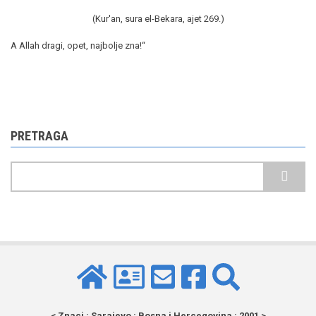
(Kur'an, sura el-Bekara, ajet 269.)
A Allah dragi, opet, najbolje zna!“
PRETRAGA
Pretraga
< Znaci : Sarajevo : Bosna i Hercegovina : 2001 >