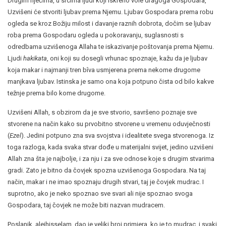
Drugim riječima, u srcima ljudi koji iskreno vole dragoga Gospodara,
Uzvišeni će stvoriti ljubav prema Njemu. Ljubav Gospodara prema robu
ogleda se kroz Božiju milost i davanje raznih dobrota, dočim se ljubav
roba prema Gospodaru ogleda u pokoravanju, suglasnosti s
odredbama uzvišenoga Allaha te iskazivanje poštovanja prema Njemu.
Ljudi
hakikata
, oni koji su dosegli vrhunac spoznaje, kažu da je ljubav
koja makar i najmanji tren bîva usmjerena prema nekome drugome
manjkava ljubav. Istinska je samo ona koja potpuno čista od bilo kakve
težnje prema bilo kome drugome.
Uzvišeni Allah, s obzirom da je sve stvorio, savršeno poznaje sve
stvorene na način kako su prvobitno stvorene u vremenu oduvječnosti
(
Ezel
). Jedini potpuno zna sva svojstva i idealitete svega stvorenoga. Iz
toga razloga, kada svaka stvar dođe u materijalni svijet, jedino uzvišeni
Allah zna šta je najbolje, i za nju i za sve odnose koje s drugim stvarima
gradi. Zato je bitno da čovjek spozna uzvišenoga Gospodara. Na taj
način, makar i ne imao spoznaju drugih stvari, taj je čovjek mudrac. I
suprotno, ako je neko spoznao sve svari ali nije spoznao svoga
Gospodara, taj čovjek ne može biti nazvan mudracem.
Poslanik, alejhisselam, dao je veliki broj primjera, ko je to mudrac, i svaki