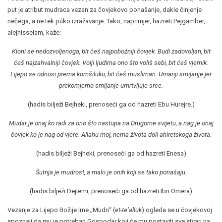
put je atribut mudraca vezan za čovjekovo ponašanje, dakle činjenje
nečega, a ne tek pûko izražavanje. Tako, naprimjer, hazreti Pejgamber,
alejhisselam, kaže:
Kloni se nedozvoljenoga, bit ćeš najpobožniji čovjek. Budi zadovoljan, bit
ćeš najzahvalniji čovjek. Volji ljudima ono što voliš sebi, bit ćeš vjernik.
Lijepo se odnosi prema komšiluku, bit ćeš musliman. Umanji smijanje jer
prekomjerno smijanje umrtvljuje srce.
(hadis bilježi Bejheki, prenoseći ga od hazreti Ebu Hurejre.)
Mudar je onaj ko radi za ono što nastupa na Drugome svijetu, a nag je onaj
čovjek ko je nag od vjere. Allahu moj, nema života doli ahiretskoga života.
(hadis bilježi Bejheki, prenoseći ga od hazreti Enesa)
Šutnja je mudrost, a malo je onih koji se tako ponašaju.
(hadis bilježi Dejlemi, prenoseći ga od hazreti Ibn Omera)
Vezanje za Lijepo Božije Ime „Mudri“ (
et-te‘alluk
) ogleda se u čovjekovoj
spoznaji da mu je potreban Gospodar koji će mu postaviti sve stvari na