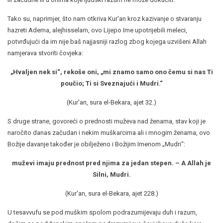
Tako su, naprimjer, što nam otkriva Kur'an kroz kazivanje o stvaranju
hazreti Adema, alejhisselam, ovo Lijepo Ime upotrijebili meleci,
potvrđujući da im nije baš najjasniji razlog zbog kojega uzvišeni Allah
namjerava stvoriti čovjeka:
„Hvaljen nek si“, rekoše oni, „mi znamo samo ono čemu si nas Ti
poučio; Ti si Sveznajući i Mudri.“
(Kur'an, sura el-Bekara, ajet 32.)
S druge strane, govoreći o prednosti muževa nad ženama, stav koji je
naročito danas začudan i nekim muškarcima ali i mnogim ženama, ovo
Božije davanje također je obilježeno i Božijim Imenom „Mudri“:
muževi imaju prednost pred njima za jedan stepen. – A Allah je
Silni, Mudri.
(Kur'an, sura el-Bekara, ajet 228.)
U tesavvufu se pod muškim spolom podrazumijevaju duh i razum,