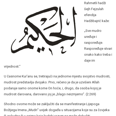
Rahmetli hadži
šejh Fejzulah
efendija
Hadžibajrić kaže:
„Sve mudro
uređuje i
raspoređuje.
Raspoređuje stvari
onako kako treba i
daje im
vrijednost.“
U časnome Kur'anu se, tretirajući na jednome mjestu svojstvo mudrosti,
mudrost predstavlja dvojako. Prvo, rečeno je da je uzvišeni Allah
podaruje samo onome kome On hoće, i, drugo, da osoba kojoj je
mudrost darovana, darovano joj je „blago neizmjerno“. (2:269)
Shodno ovome može se zaključiti da se manifestiranje Lijepoga
Božijega Imena „Mudri“ uvijek događa u situacijama koje su za čovjeka
ili začudne ili u onima koje ljudski razum ne može dokučiti.