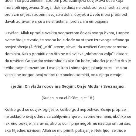
dočim se pod ženskim spolom podrazumijeva čovjekova duša koja
mora biti njegovana. Stoga, dok se duša ne oslobodi vezanosti za ovaj
prolazni svijest i poprimi svojstva duha, čovjek u životu mora prednost
davati zdravome srcu a ne strastima i prolaznim emocijama.
Uzvišeni Allah upravlja svakim segmentom čovjekovoga života, i uopće
svime što je stvorio, te osoba koja dođe na stepen izravnoga srčanoga
osvjedočenja (
šuhûd
) „vidi“ srcem, shvati da uzvišeni Gospodar svime
dominira. Kako pomiriti ono što se oslovljava „slobodna volja“ i datost
da uzvišeni Gospodar svime vlada kako On hoće, također je nešto što je
teško pojmiti razumom. I ovo je, kao i sâma vjera, pitanje srca – makar
vjernik ne mogao ovaj odnos racionalno pomiriti, on u njega vjeruje:
i jedini On vlada robovima Svojim; On je Mudar i Sveznajući.
(Kur'an, sura el-En'ām, ajet 18.)
Koliko god se čovjek ogriješio, koliko god nepoštivao Božije propise i
ne uskladio svoj odnos sa zahtjevima vjere u svome vremenu, ukoliko se
iskreno pokaje i, naravno, ako to učini prije negoli mu nastupi smrtni čas,
ako htjedne, uzvišeni Allah će mu primiti pokajanje. Neki ljudi se trude