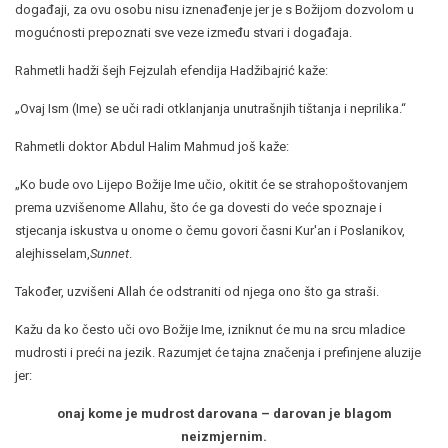
događaji, za ovu osobu nisu iznenađenje jer je s Božijom dozvolom u
mogućnosti prepoznati sve veze između stvari i događaja.
Rahmetli hadži šejh Fejzulah efendija Hadžibajrić kaže:
„Ovaj Ism (Ime) se uči radi otklanjanja unutrašnjih tištanja i neprilika.“
Rahmetli doktor Abdul Halim Mahmud još kaže:
„Ko bude ovo Lijepo Božije Ime učio, okitit će se strahopoštovanjem
prema uzvišenome Allahu, što će ga dovesti do veće spoznaje i
stjecanja iskustva u onome o čemu govori časni Kur'an i Poslanikov,
alejhisselam,
Sunnet
.
Također, uzvišeni Allah će odstraniti od njega ono što ga straši.
Kažu da ko često uči ovo Božije Ime, izniknut će mu na srcu mladice
mudrosti i preći na jezik. Razumjet će tajna značenja i prefinjene aluzije
jer:
onaj kome je mudrost darovana – darovan je blagom
neizmjernim.