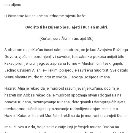
iscrpljeno.
U časnome Kur'anu se na jednome mjestu kaže:
Ovo što ti kazujemo jesu ajeti i Kur'an mudri
.
(Kur'an, sura Ālu 'Imrān, ajet 58.)
S obzirom da je Kur'an časni sâma mudrost, on je kao Svojstvo Božijega
Govora, vječan, nepromjenljiv i savršen, te svako ko pokuša unijeti bilo
kakvu promjenu u njegovu zapisanu formu – Mushaf, čini teški grijeh.
Jedino uzvišeni Allah, el-Hakîm, posjeduje savršenu mudrost. Sve ostalo
visinu vlastite mudrosti crpi iz ovoga Lijepoga Božijega Imena.
Hazreti Alija je rekao da je mudrost razumijevanje Kur'ana, dočim je
hazreti Ibn Abbas rekao da je mudrost spoznaja stvari i događaja na
osnovu Kur'ana, razumijevanje Kur'ana, derogiranih i derogirajućih ajeta,
međusobno sličnih ajeta i poznavanje redoslijeda objavljenih ajeta.
Hazreti Katade i hazreti Mudžahid rekli su da je mudrost razumjeti Kur'an.
Imajući ovo u vidu, bolje se razumije koji je čovjek mudar. Osoba na