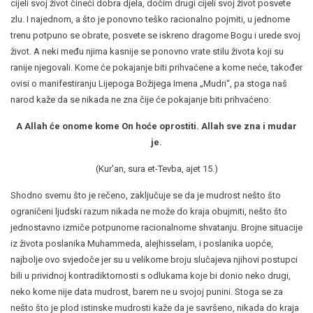
cijeli svoj život čineći dobra djela, dočim drugi cijeli svoj život posvete
zlu. I najednom, a što je ponovno teško racionalno pojmiti, u jednome
trenu potpuno se obrate, posvete se iskreno dragome Bogu i urede svoj
život. A neki među njima kasnije se ponovno vrate stilu života koji su
ranije njegovali. Kome će pokajanje biti prihvaćene a kome neće, također
ovisi o manifestiranju Lijepoga Božijega Imena „Mudri“, pa stoga naš
narod kaže da se nikada ne zna čije će pokajanje biti prihvaćeno:
A Allah će onome kome On hoće oprostiti. Allah sve zna i mudar
je.
(Kur'an, sura et-Tevba, ajet 15.)
Shodno svemu što je rečeno, zaključuje se da je mudrost nešto što
ograničeni ljudski razum nikada ne može do kraja obujmiti, nešto što
jednostavno izmiče potpunome racionalnome shvatanju. Brojne situacije
iz života poslanika Muhammeda, alejhisselam, i poslanika uopće,
najbolje ovo svjedoče jer su u velikome broju slučajeva njihovi postupci
bili u prividnoj kontradiktornosti s odlukama koje bi donio neko drugi,
neko kome nije data mudrost, barem ne u svojoj punini. Stoga se za
nešto što je plod istinske mudrosti kaže da je savršeno, nikada do kraja