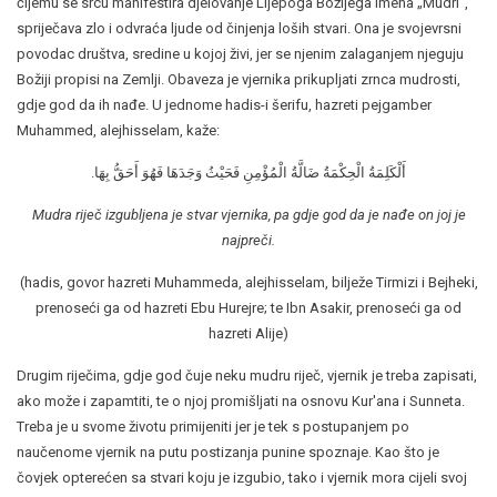
čijemu se srcu manifestira djelovanje Lijepoga Božijega Imena „Mudri“,
spriječava zlo i odvraća ljude od činjenja loših stvari. Ona je svojevrsni
povodac društva, sredine u kojoj živi, jer se njenim zalaganjem njeguju
Božiji propisi na Zemlji. Obaveza je vjernika prikupljati zrnca mudrosti,
gdje god da ih nađe. U jednome hadis-i šerifu, hazreti pejgamber
Muhammed, alejhisselam, kaže:
أَلْكَلِمَةُ الْحِكْمَةُ ضَالَّةُ الْمُؤْمِنِ فَحَيْثُ وَجَدَهَا فَهُوَ أَحَقُّ بِهَا.
Mudra riječ izgubljena je stvar vjernika, pa gdje god da je nađe on joj je
najpreči.
(hadis, govor hazreti Muhammeda, alejhisselam, bilježe Tirmizi i Bejheki,
prenoseći ga od hazreti Ebu Hurejre; te Ibn Asakir, prenoseći ga od
hazreti Alije)
Drugim riječima, gdje god čuje neku mudru riječ, vjernik je treba zapisati,
ako može i zapamtiti, te o njoj promišljati na osnovu Kur'ana i Sunneta.
Treba je u svome životu primijeniti jer je tek s postupanjem po
naučenome vjernik na putu postizanja punine spoznaje. Kao što je
čovjek opterećen sa stvari koju je izgubio, tako i vjernik mora cijeli svoj