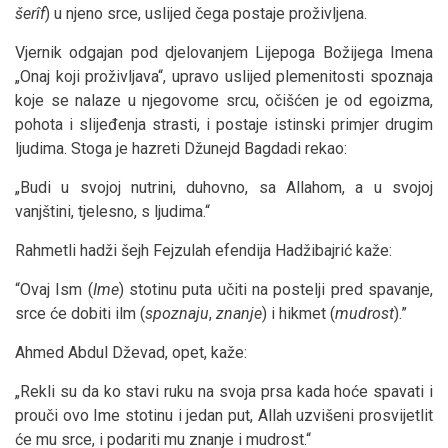
šerîf
) u njeno srce, uslijed čega postaje proživljena.
Vjernik odgajan pod djelovanjem Lijepoga Božijega Imena
„Onaj koji proživljava“, upravo uslijed plemenitosti spoznaja
koje se nalaze u njegovome srcu, očišćen je od egoizma,
pohota i slijeđenja strasti, i postaje istinski primjer drugim
ljudima. Stoga je hazreti Džunejd Bagdadi rekao:
„Budi u svojoj nutrini, duhovno, sa Allahom, a u svojoj
vanjštini, tjelesno, s ljudima.“
Rahmetli hadži šejh Fejzulah efendija Hadžibajrić kaže:
“Ovaj Ism (
Ime
) stotinu puta učiti na postelji pred spavanje,
srce će dobiti ilm (
spoznaju
,
znanje
) i hikmet (
mudrost
).”
Ahmed Abdul Dževad, opet, kaže:
„Rekli su da ko stavi ruku na svoja prsa kada hoće spavati i
prouči ovo Ime stotinu i jedan put, Allah uzvišeni prosvijetlit
će mu srce, i podariti mu znanje i mudrost.“