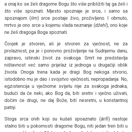
a onaj ko se želi dragome Bogu što više približiti taj ga želi i
što više spoznati. Mjesto spoznaje je srce, i samo sa
spoznajom (
ilm
) srce postaje živo, proživljeno. I obrnuto,
mrtvo je ono srce u kojemu vlada neznanje (
džehl
), ono koje
ne želi dragoga Boga spoznati.
Čovjek je stvoren, ali je stvoren za vječnost, ne za
prolaznost, pa je i ponovno proživljenje na Sudnjemu danu,
zapravo, istinski život za svakoga. Smrt ne predstavlja
ništavnost već samo prijelaz iz jednoga u drugačiji oblik
života. Onoga trena kada je dragi Bog nekoga stvorio,
istodobno mu je dao i svojstvo vječnosti, nepropadanja. No,
egzistencija u vječnome svijetu nije za svakoga jednaka,
budući da će neki, ako Bog da, biti sretni i vječno uživati,
dočim će drugi, ne daj Bože, biti nesretni, u konstantnoj
patnji.
Stoga srca onih koji su kušali spoaznato (
ârifi
) nastoje
stalno biti u pokornosti dragome Bogu, niti jedan tren biti u