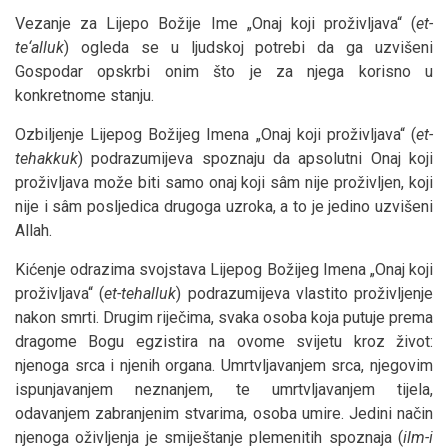
Vezanje za Lijepo Božije Ime „Onaj koji proživljava“ (
et-
te‘alluk
) ogleda se u ljudskoj potrebi da ga uzvišeni
Gospodar opskrbi onim što je za njega korisno u
konkretnome stanju.
Ozbiljenje Lijepog Božijeg Imena „Onaj koji proživljava“ (
et-
tehakkuk
) podrazumijeva spoznaju da apsolutni Onaj koji
proživljava može biti samo onaj koji sâm nije proživljen, koji
nije i sâm posljedica drugoga uzroka, a to je jedino uzvišeni
Allah.
Kićenje odrazima svojstava Lijepog Božijeg Imena „Onaj koji
proživljava“ (
et-tehalluk
) podrazumijeva vlastito proživljenje
nakon smrti. Drugim riječima, svaka osoba koja putuje prema
dragome Bogu egzistira na ovome svijetu kroz život:
njenoga srca i njenih organa. Umrtvljavanjem srca, njegovim
ispunjavanjem neznanjem, te umrtvljavanjem tijela,
odavanjem zabranjenim stvarima, osoba umire. Jedini način
njenoga oživljenja je smiještanje plemenitih spoznaja (
ilm-i