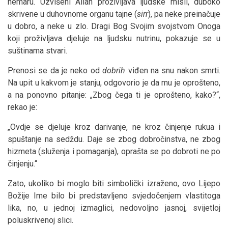
nemaru. Uzvišeni Allah proživljava ljudske misli, duboko
skrivene u duhovnome organu tajne (
sirr
), pa neke preinačuje
u dobro, a neke u zlo. Dragi Bog Svojim svojstvom Onoga
koji proživljava djeluje na ljudsku nutrinu, pokazuje se u
suštinama stvari.
Prenosi se da je neko od
dobrih
viđen na snu nakon smrti.
Na upit u kakvom je stanju, odgovorio je da mu je oprošteno,
a na ponovno pitanje: „Zbog čega ti je oprošteno, kako?“,
rekao je:
„Ovdje se djeluje kroz darivanje, ne kroz činjenje rukua i
spuštanje na sedždu. Daje se zbog dobročinstva, ne zbog
hizmeta (služenja i pomaganja), oprašta se po dobroti ne po
činjenju.“
Zato, ukoliko bi moglo biti simbolički izraženo, ovo Lijepo
Božije Ime bilo bi predstavljeno svjedočenjem vlastitoga
lika, no, u jednoj izmaglici, nedovoljno jasnoj, svijetloj
poluskrivenoj slici.