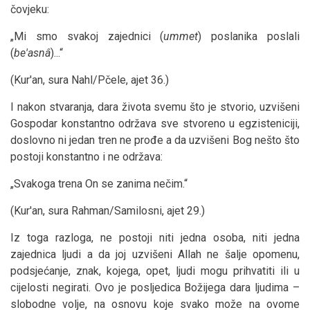
čovjeku:
„Mi smo svakoj zajednici (
ummet
) poslanika poslali
(
be'asnâ
)...“
(Kur'an, sura Nahl/Pčele, ajet 36.)
I nakon stvaranja, dara života svemu što je stvorio, uzvišeni
Gospodar konstantno održava sve stvoreno u egzisteniciji,
doslovno ni jedan tren ne prođe a da uzvišeni Bog nešto što
postoji konstantno i ne održava:
„Svakoga trena On se zanima nečim.“
(Kur'an, sura Rahman/Samilosni, ajet 29.)
Iz toga razloga, ne postoji niti jedna osoba, niti jedna
zajednica ljudi a da joj uzvišeni Allah ne šalje opomenu,
podsjećanje, znak, kojega, opet, ljudi mogu prihvatiti ili u
cijelosti negirati. Ovo je posljedica Božijega dara ljudima –
slobodne volje, na osnovu koje svako može na ovome