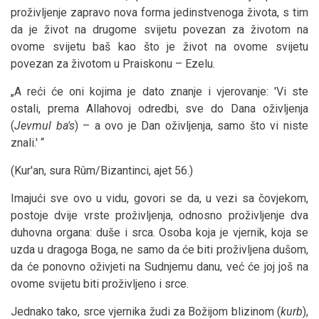
proživljenje zapravo nova forma jedinstvenoga života, s tim
da je život na drugome svijetu povezan za životom na
ovome svijetu baš kao što je život na ovome svijetu
povezan za životom u Praiskonu – Ezelu.
„A reći će oni kojima je dato znanje i vjerovanje: 'Vi ste
ostali, prema Allahovoj odredbi, sve do Dana oživljenja
(
Jevmul ba's
) – a ovo je Dan oživljenja, samo što vi niste
znali.' “
(Kur'an, sura Rûm/Bizantinci, ajet 56.)
Imajući sve ovo u vidu, govori se da, u vezi sa čovjekom,
postoje dvije vrste proživljenja, odnosno proživljenje dva
duhovna organa: duše i srca. Osoba koja je vjernik, koja se
uzda u dragoga Boga, ne samo da će biti proživljena dušom,
da će ponovno oživjeti na Sudnjemu danu, već će joj još na
ovome svijetu biti proživljeno i srce.
Jednako tako, srce vjernika žudi za Božijom blizinom (
kurb
),