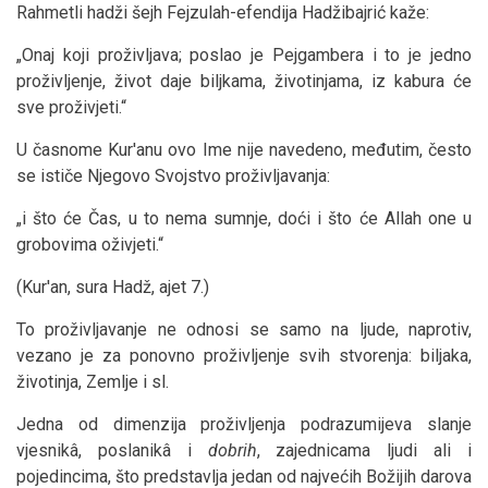
Rahmetli hadži šejh Fejzulah-efendija Hadžibajrić kaže:
„Onaj koji proživljava; poslao je Pejgambera i to je jedno
proživljenje, život daje biljkama, životinjama, iz kabura će
sve proživjeti.“
U časnome Kur'anu ovo Ime nije navedeno, međutim, često
se ističe Njegovo Svojstvo proživljavanja:
„i što će Čas, u to nema sumnje, doći i što će Allah one u
grobovima oživjeti.“
(Kur'an, sura Hadž, ajet 7.)
To proživljavanje ne odnosi se samo na ljude, naprotiv,
vezano je za ponovno proživljenje svih stvorenja: biljaka,
životinja, Zemlje i sl.
Jedna od dimenzija proživljenja podrazumijeva slanje
vjesnikâ, poslanikâ i
dobrih
, zajednicama ljudi ali i
pojedincima, što predstavlja jedan od najvećih Božijih darova