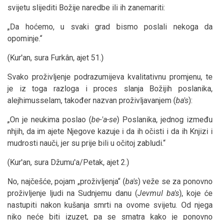
svijetu slijediti Božije naredbe ili ih zanemariti:
„Da hoćemo, u svaki grad bismo poslali nekoga da
opominje.“
(Kur'an, sura Furkân, ajet 51.)
Svako proživljenje podrazumijeva kvalitativnu promjenu, te
je iz toga razloga i proces slanja Božijih poslanika,
alejhimusselam, također nazvan proživljavanjem (
ba's
):
„On je neukima poslao (
be-'a-se
) Poslanika, jednog između
nhjih, da im ajete Njegove kazuje i da ih očisti i da ih Knjizi i
mudrosti nauči, jer su prije bili u očitoj zabludi.“
(Kur'an, sura Džumu'a/Petak, ajet 2.)
No, najčešće, pojam „proživljenja“ (
ba's
) veže se za ponovno
proživljenje ljudi na Sudnjemu danu (
Jevmul ba's
), koje će
nastupiti nakon kušanja smrti na ovome svijetu. Od njega
niko neće biti izuzet, pa se smatra kako je ponovno