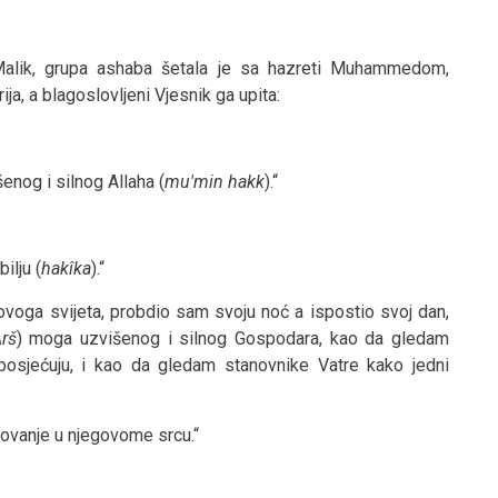
 Malik, grupa ashaba šetala je sa hazreti Muhammedom,
ja, a blagoslovljeni Vjesnik ga upita:
enog i silnog Allaha (
mu'min hakk
).“
ilju (
hakîka
).“
ovoga svijeta, probdio sam svoju noć a ispostio svoj dan,
rš
) moga uzvišenog i silnog Gospodara, kao da gledam
sjećuju, i kao da gledam stanovnike Vatre kako jedni
erovanje u njegovome srcu.“