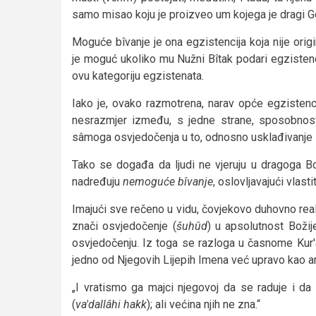
samo misao koju je proizveo um kojega je dragi 
Moguće bîvanje je ona egzistencija koja nije origi
je moguć ukoliko mu Nužni Bîtak podari egzistenc
ovu kategoriju egzistenata.
Iako je, ovako razmotrena, narav opće egzistencije
nesrazmjer između, s jedne strane, sposobnosti
sâmoga osvjedočenja u to, odnosno usklađivanje s
Tako se događa da ljudi ne vjeruju u dragoga Bog
nadređuju
nemoguće bîvanje
, oslovljavajući vlas
Imajući sve rečeno u vidu, čovjekovo duhovno real
znači osvjedočenje (
šuhûd
) u apsolutnost Boži
osvjedočenju. Iz toga se razloga u časnome Kur'
jedno od Njegovih Lijepih Imena već upravo kao a
„I vratismo ga majci njegovoj da se raduje i da 
(
va'dallâhi hakk
); ali većina njih ne zna.“