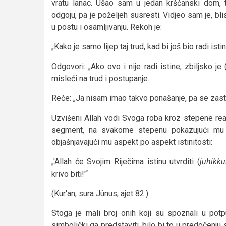
vratu lanac. Ušao sam u jedan kršćanski dom,
odgoju, pa je poželjeh susresti. Vidjeo sam je, b
u postu i osamljivanju. Rekoh je:
„Kako je samo lijep taj trud, kad bi još bio radi istin
Odgovori: „Ako ovo i nije radi istine, zbiljsko je 
misleći na trud i postupanje.
Reče: „Ja nisam imao takvo ponašanje, pa se zasti
Uzvišeni Allah vodi Svoga roba kroz stepene real
segment, na svakome stepenu pokazujući mu 
objašnjavajući mu aspekt po aspekt istinitosti:
„'Allah će Svojim Riječima istinu utvrditi (
juhikku
krivo biti!'“
(Kur'an, sura Jûnus, ajet 82.)
Stoga je mali broj onih koji su spoznali u pot
simbolički ga predstaviti, bilo bi to u predočenju 