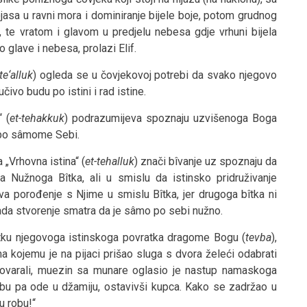
jasa u ravni mora i dominiranje bijele boje, potom grudnog
, te vratom i glavom u predjelu nebesa gdje vrhuni bijela
 glave i nebesa, prolazi Elif.
-te‘alluk
) ogleda se u čovjekovoj potrebi da svako njegovo
čivo budu po istini i rad istine.
 (
et-tehakkuk
) podrazumijeva spoznaju uzvišenoga Boga
k po sâmome Sebi.
„Vrhovna istina“ (
et-tehalluk
) znači bîvanje uz spoznaju da
 Nužnoga Bîtka, ali u smislu da istinsko pridruživanje
va porođenje s Njime u smislu Bîtka, jer drugoga bîtka ni
ada stvorenje smatra da je sâmo po sebi nužno.
etku njegovoga istinskoga povratka dragome Bogu (
tevba
),
 kojemu je na pijaci prišao sluga s dvora želeći odabrati
govarali, muezin sa munare oglasio je nastup namaskoga
obu pa ode u džamiju, ostavivši kupca. Kako se zadržao u
ju robu!“