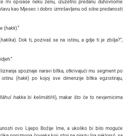
 te mi opisaše neku ženu, izuzetno predanu duhovnome
listavu kao Mjesec i dobro izmršavljenu od silne predanosti
e (
hakk
).“
(
hakîka
). Dok ti, pozivaš se na istinu, a gdje ti je zbilja?“,
djeh.“
iziranja spoznaje naravi bîtka, otkrivajući mu segment po
istinu (
hakk
) po kojoj sve dimenzije bîtka egzistiraju,
llâhul hakka bi kelimâtiHi
), makar što će to nevjernicima
punosti ovo Lijepo Božije Ime, a ukoliko bi bilo moguće
slike poniznoga čovjeka koji stoji na nijazu (na naklonu), sa