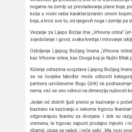
nogama na zemlji uz prevladavanje plave boje, po
koša u visini neba karakteriziranim crnom bojom
boja, a kroz sve to, od njegovih noga i zemlje pa do
Vezanje za Lijepo Božije Ime „Vrhovna istina“ (
et
svjedočenje i govor, svaka kretnja i mirovanje isklju
Ozbiljenje Lijepog Božijeg Imena „Vrhovna istina“
kao Vrhovne istine, kao Onoga koji je Nužni Bîta
Kićenje odrazima svojstava Lijepog Božijeg Imena 
se na čovjeka također može odnositi kategorija
partnera uzvišenome Bogu (
širk
) ne podrazumije
nema, već se ono odnosi na dimenziju nužnosti k
Jedan od
dobrih
ljudi prenio je kazivanje o poč
bazirano na kazivanju o nekome trgovcu tkaninama
odgovarajuću tkaninu za dvorjane. I dok su raz
vremena, te trgovac napusti prodajno mjesto i r
džamiji, sluga se naljuti, i reče sebi: „Ma, nosi svo