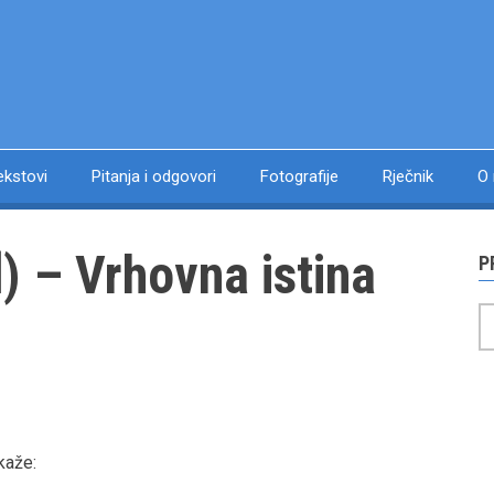
ekstovi
Pitanja i odgovori
Fotografije
Rječnik
O
52. el-Hakk (الحَقُّ) – Vrhovna istina
P
P
kaže: