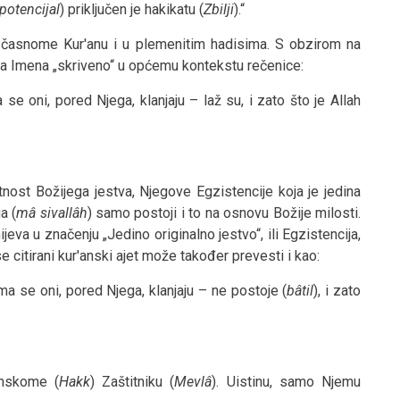
 potencijal
) priključen je hakikatu (
Zbilji
).“
u časnome Kur'anu i u plemenitim hadisima. S obzirom na
ga Imena „skriveno“ u općemu kontekstu rečenice:
a se oni, pored Njega, klanjaju – laž su, i zato što je Allah
tnost Božijega jestva, Njegove Egzistencije koja je jedina
a (
mâ sivallâh
) samo postoji i to na osnovu Božije milosti.
eva u značenju „Jedino originalno jestvo“, ili Egzistencija,
e citirani kur'anski ajet može također prevesti i kao:
jima se oni, pored Njega, klanjaju – ne postoje (
bâtil
), i zato
tinskome (
Hakk
) Zaštitniku (
Mevlâ
). Uistinu, samo Njemu