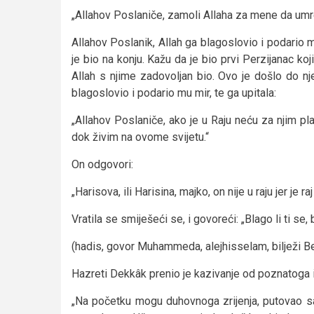
„Allahov Poslaniče, zamoli Allaha za mene da um
Allahov Poslanik, Allah ga blagoslovio i podario 
je bio na konju. Kažu da je bio prvi Perzijanac koji
Allah s njime zadovoljan bio. Ovo je došlo do n
blagoslovio i podario mu mir, te ga upitala:
„Allahov Poslaniče, ako je u Raju neću za njim plak
dok živim na ovome svijetu.“
On odgovori:
„Harisova, ili Harisina, majko, on nije u raju jer je 
Vratila se smiješeći se, i govoreći: „Blago li ti se, b
(hadis, govor Muhammeda, alejhisselam, bilježi B
Hazreti Dekkâk prenio je kazivanje od poznatoga 
„Na početku mogu duhovnoga zrijenja, putovao sam