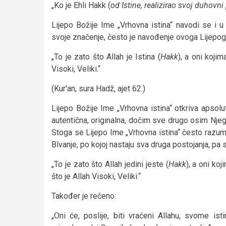
„Ko je Ehli Hakk (
od Istine, realizirao svoj duhovni
Lijepo Božije Ime „Vrhovna istina“ navodi se i 
svoje značenje, često je navođenje ovoga Lijepo
„To je zato što Allah je Istina (
Hakk
), a oni kojim
Visoki, Veliki.“
(Kur'an, sura Hadž, ajet 62.)
Lijepo Božije Ime „Vrhovna istina“ otkriva apsolu
autentična, originalna, dočim sve drugo osim Njeg
Stoga se Lijepo Ime „Vrhovna istina“ često razumij
Bîvanje, po kojoj nastaju sva druga postojanja, pa s
„To je zato što Allah jedini jeste (
Hakk
), a oni ko
što je Allah Visoki, Veliki.“
Također je rečeno:
„Oni će, poslije, biti vraćeni Allahu, svome is