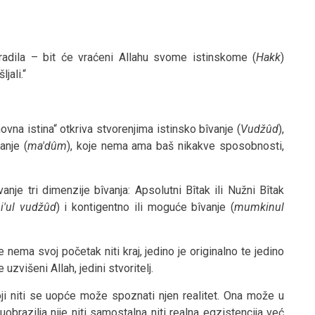
radila – bit će vraćeni Allahu svome istinskome (
Hakk
)
ljali.“
na istina“ otkriva stvorenjima istinsko bîvanje (
Vudžûd
),
anje (
ma'dûm
), koje nema ama baš nikakve sposobnosti,
anje tri dimenzije bîvanja: Apsolutni Bîtak ili Nužni Bîtak
'ul vudžûd
) i kontigentno ili moguće bîvanje (
mumkinul
 nema svoj početak niti kraj, jedino je originalno te jedino
zvišeni Allah, jedini stvoritelj.
oji niti se uopće može spoznati njen realitet. Ona može u
 uobrazilja nije niti samostalna niti realna egzistencija već