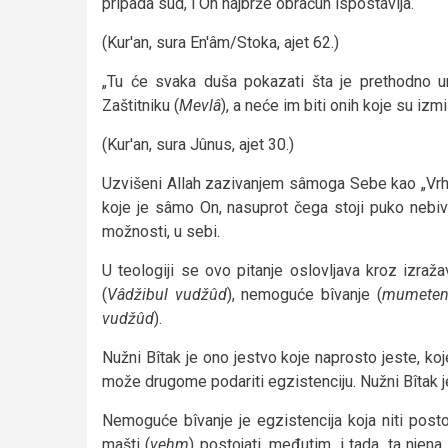
pripada sud, i On najbrže obračun ispostavlja.“
(Kur'an, sura En'âm/Stoka, ajet 62.)
„Tu će svaka duša pokazati šta je prethodno u
Zaštitniku (
Mevlâ
), a neće im biti onih koje su izmiš
(Kur'an, sura Jûnus, ajet 30.)
Uzvišeni Allah zazivanjem sâmoga Sebe kao „Vrhov
koje je sâmo On, nasuprot čega stoji puko nebiv
možnosti, u sebi.
U teologiji se ovo pitanje oslovljava kroz izražav
(
Vâdžibul vudžûd
), nemoguće bîvanje (
mumeteni
vudžûd
).
Nužni Bîtak je ono jestvo koje naprosto jeste, koje
može drugome podariti egzistenciju. Nužni Bîtak je u
Nemoguće bîvanje je egzistencija koja niti post
mašti (
vehm
) postojati, međutim, i tada, ta njena