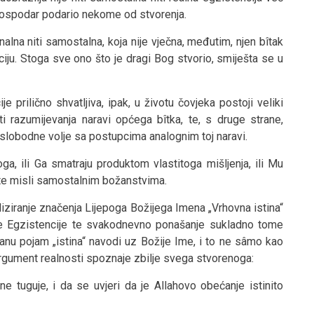
Gospodar podario nekome od stvorenja.
nalna niti samostalna, koja nije vječna, međutim, njen bîtak
iju. Stoga sve ono što je dragi Bog stvorio, smiješta se u
 prilično shvatljiva, ipak, u životu čovjeka postoji veliki
 razumijevanja naravi općega bîtka, te, s druge strane,
lobodne volje sa postupcima analognim toj naravi.
a, ili Ga smatraju produktom vlastitoga mišljenja, ili Mu
tite misli samostalnim božanstvima.
iziranje značenja Lijepoga Božijega Imena „Vrhovna istina“
je Egzistencije te svakodnevno ponašanje sukladno tome
anu pojam „istina“ navodi uz Božije Ime, i to ne sâmo kao
rgument realnosti spoznaje zbilje svega stvorenoga:
ne tuguje, i da se uvjeri da je Allahovo obećanje istinito