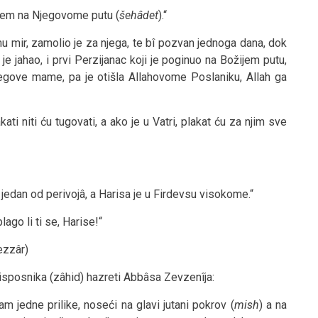
rem na Njegovome putu (
šehâdet
).“
mu mir, zamolio je za njega, te bî pozvan jednoga dana, dok
 je jahao, i prvi Perzijanac koji je poginuo na Božijem putu,
jegove mame, pa je otišla Allahovome Poslaniku, Allah ga
ati niti ću tugovati, a ako je u Vatri, plakat ću za njim sve
raj jedan od perivojâ, a Harisa je u Firdevsu visokome.“
lago li ti se, Harise!“
ezzâr)
isposnika (zâhid) hazreti Abbâsa Zevzenîja:
 jedne prilike, noseći na glavi jutani pokrov (
mish
) a na