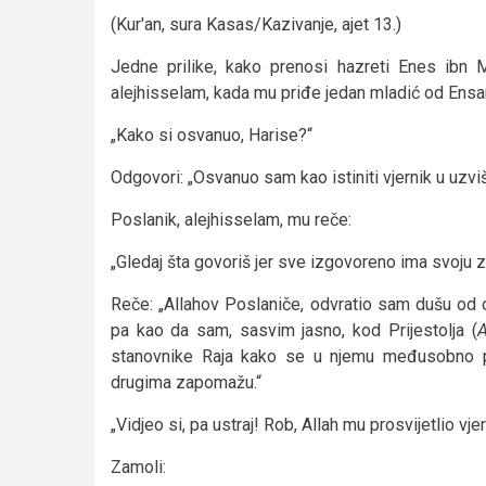
(Kur'an, sura Kasas/Kazivanje, ajet 13.)
Jedne prilike, kako prenosi hazreti Enes ibn
alejhisselam, kada mu priđe jedan mladić od Ensari
„Kako si osvanuo, Harise?“
Odgovori: „Osvanuo sam kao istiniti vjernik u uzviš
Poslanik, alejhisselam, mu reče:
„Gledaj šta govoriš jer sve izgovoreno ima svoju zb
Reče: „Allahov Poslaniče, odvratio sam dušu od 
pa kao da sam, sasvim jasno, kod Prijestolja (
A
stanovnike Raja kako se u njemu međusobno po
drugima zapomažu.“
„Vidjeo si, pa ustraj! Rob, Allah mu prosvijetlio vj
Zamoli: