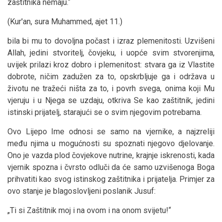
zaštitnika nemaju.“
(Kur'an, sura Muhammed, ajet 11.)
bila bi mu to dovoljna počast i izraz plemenitosti. Uzvišeni
Allah, jedini stvoritelj, čovjeku, i uopće svim stvorenjima,
uvijek prilazi kroz dobro i plemenitost: stvara ga iz Vlastite
dobrote, ničim zadužen za to, opskrbljuje ga i održava u
životu ne tražeći ništa za to, i povrh svega, onima koji Mu
vjeruju i u Njega se uzdaju, otkriva Se kao zaštitnik, jedini
istinski prijatelj, starajući se o svim njegovim potrebama.
Ovo Lijepo Ime odnosi se samo na vjernike, a najzreliji
među njima u mogućnosti su spoznati njegovo djelovanje.
Ono je vazda plod čovjekove nutrine, krajnje iskrenosti, kada
vjernik spozna i čvrsto odluči da će samo uzvišenoga Boga
prihvatiti kao svog istinskog zaštitnika i prijatelja. Primjer za
ovo stanje je blagoslovljeni poslanik Jusuf:
„Ti si Zaštitnik moj i na ovom i na onom svijetu!“