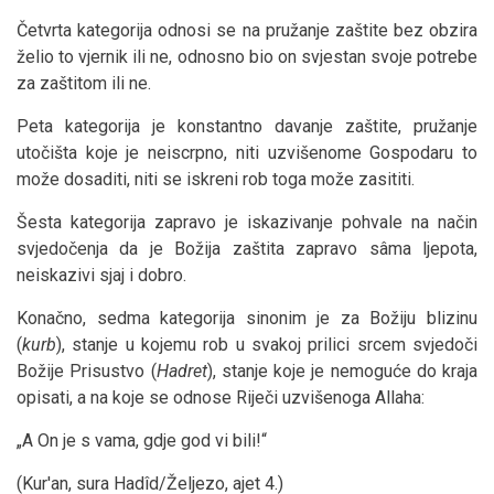
Četvrta kategorija odnosi se na pružanje zaštite bez obzira
želio to vjernik ili ne, odnosno bio on svjestan svoje potrebe
za zaštitom ili ne.
Peta kategorija je konstantno davanje zaštite, pružanje
utočišta koje je neiscrpno, niti uzvišenome Gospodaru to
može dosaditi, niti se iskreni rob toga može zasititi.
Šesta kategorija zapravo je iskazivanje pohvale na način
svjedočenja da je Božija zaštita zapravo sâma ljepota,
neiskazivi sjaj i dobro.
Konačno, sedma kategorija sinonim je za Božiju blizinu
(
kurb
), stanje u kojemu rob u svakoj prilici srcem svjedoči
Božije Prisustvo (
Hadret
), stanje koje je nemoguće do kraja
opisati, a na koje se odnose Riječi uzvišenoga Allaha:
„A On je s vama, gdje god vi bili!“
(Kur'an, sura Hadîd/Željezo, ajet 4.)