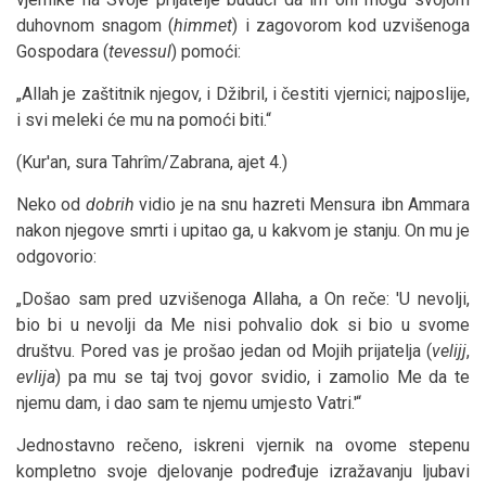
duhovnom snagom (
himmet
) i zagovorom kod uzvišenoga
Gospodara (
tevessul
) pomoći:
„Allah je zaštitnik njegov, i Džibril, i čestiti vjernici; najposlije,
i svi meleki će mu na pomoći biti.“
(Kur'an, sura Tahrîm/Zabrana, ajet 4.)
Neko od
dobrih
vidio je na snu hazreti Mensura ibn Ammara
nakon njegove smrti i upitao ga, u kakvom je stanju. On mu je
odgovorio:
„Došao sam pred uzvišenoga Allaha, a On reče: 'U nevolji,
bio bi u nevolji da Me nisi pohvalio dok si bio u svome
društvu. Pored vas je prošao jedan od Mojih prijatelja (
velijj
,
evlija
) pa mu se taj tvoj govor svidio, i zamolio Me da te
njemu dam, i dao sam te njemu umjesto Vatri.'“
Jednostavno rečeno, iskreni vjernik na ovome stepenu
kompletno svoje djelovanje podređuje izražavanju ljubavi