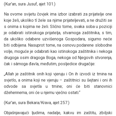
(Kur'an, sura Jusuf, ajet 101.)
Na ovome svijetu čovjek ima izbor izabrati za prijatelje one
koje želi, ukoliko tî žele sa njime prijateljevati, a ne družiti se
s onima s kojima ne želi. Slično tome, svaka soba u poziciji
je odabrati istinskoga prijatelja, stvarnoga zaštitnika, s tim,
da ukoliko odabere uzvišenoga Gospodara, sigurno neće
biti odbijena. Nasuprot tome, na osnovu podarene slobodne
volje, moguće je odabrati kao istinskoga zaštitnika i nekoga
drugoga osim dragoga Boga, nekoga od Njegovih stvorenja,
čak i sâmoga đavla, međutim, posljedice drugačije:
„Allah je zaštitnik onih koji vjeruju i On ih izvodi iz tmina na
svjetlo, a onima koji ne vjeruju – zaštitnici su šejtani i oni ih
odvode sa svjetla u tmine; oni će biti stanovnici
džehennema, oni će u njemu vječno ostati.“
(Kur'an, sura Bekara/Krava, ajet 257.)
Objašnjavajući ljudima, nadalje, kakvu im zaštitu, zbiljski