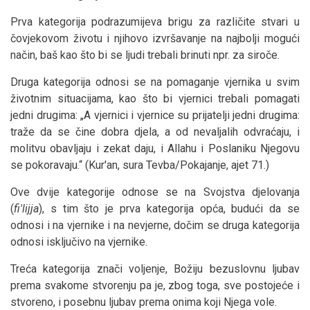
Prva kategorija podrazumijeva brigu za različite stvari u
čovjekovom životu i njihovo izvršavanje na najbolji mogući
način, baš kao što bi se ljudi trebali brinuti npr. za siroče.
Druga kategorija odnosi se na pomaganje vjernika u svim
životnim situacijama, kao što bi vjernici trebali pomagati
jedni drugima: „A vjernici i vjernice su prijatelji jedni drugima:
traže da se čine dobra djela, a od nevaljalih odvraćaju, i
molitvu obavljaju i zekat daju, i Allahu i Poslaniku Njegovu
se pokoravaju.“ (Kur'an, sura Tevba/Pokajanje, ajet 71.)
Ove dvije kategorije odnose se na Svojstva djelovanja
(
fi'lijja
), s tim što je prva kategorija opća, budući da se
odnosi i na vjernike i na nevjerne, dočim se druga kategorija
odnosi isključivo na vjernike.
Treća kategorija znači voljenje, Božiju bezuslovnu ljubav
prema svakome stvorenju pa je, zbog toga, sve postojeće i
stvoreno, i posebnu ljubav prema onima koji Njega vole.