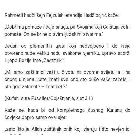
Rahmetli hadži šejh Fejzulah-efendija Hadžibajrić kaže:
„Dobrima pomaže i daje snagu, pa Svojima koji Ga štuju voli i
pomaže. On se brine o svim ljudskim stvarima.“
Jedan od plemenitih ajeta koji nedvojbeno i do kraja
otvoreno nude veliku nadu svakome vjerniku, upravo sadrži
Lijepo Božije Ime „Zaštitnik“:
„Mi smo zaštitnici vaši u životu na ovome svijetu, a i na
onom; u njemu ćete imati sve ono što duše vaše zažele, i
što god zatražite – imat ćete.“
(Kur'an, sura Fussilet/Objašnjenje, ajet 31.)
Kaže se, kada bi od kompletnoga časnog Kur'ana do
čovjeka dopro samo ovaj ajet:
„zato što je Allah zaštitnik onih koji vjeruju i što nevjernici