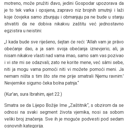
motreno, može pružiti đavo, jedini Gospodar upozorava da
je to tek varka i opsjena, zapravo niz brojnih smutnji i laži
koje čovjeka samo zbunjuju i obmanjuju pa ne bude u stanju
shvatiti da ne dobiva nikakvu zaštitu već jednostavno
egzistira u neistini:
„I kada bude sve riješeno, šejtan će reći: 'Allah vam je prâvo
obećanje dao, a ja sam svoja obećanja iznevjerio; ali, ja
nisam nikakve vlasti nad vama imao, samo sam vas pozivao
i vi ste mi se odazvali; zato ne korite mene, već sâmi sebe,
niti ja mogu vama pomoći niti vi možete pomoći meni. Ja
nemam ništa s tim što ste me prije smatrali Njemu ravnim.'
Nevjernike sigurno čeka bolna patnja.“
(Kur'an, sura Ibrahim, ajet 22.)
Smatra se da Lijepo Božije Ime „Zaštitnik“, s obzirom da se
odnosi na svaki segment života vjernika, nosi sa sobom
veliki broj značenja. Sve ih je moguće podvesti pod sedam
osnovnih kategorija.