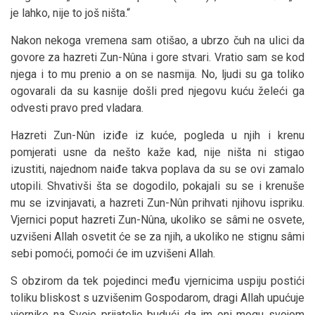
je lahko, nije to još ništa.“
Nakon nekoga vremena sam otišao, a ubrzo čuh na ulici da
govore za hazreti Zun-Nûna i gore stvari. Vratio sam se kod
njega i to mu prenio a on se nasmija. No, ljudi su ga toliko
ogovarali da su kasnije došli pred njegovu kuću želeći ga
odvesti pravo pred vladara.
Hazreti Zun-Nûn iziđe iz kuće, pogleda u njih i krenu
pomjerati usne da nešto kaže kad, nije ništa ni stigao
izustiti, najednom naiđe takva poplava da su se ovi zamalo
utopili. Shvativši šta se dogodilo, pokajali su se i krenuše
mu se izvinjavati, a hazreti Zun-Nûn prihvati njihovu ispriku.
Vjernici poput hazreti Zun-Nûna, ukoliko se sâmi ne osvete,
uzvišeni Allah osvetit će se za njih, a ukoliko ne stignu sâmi
sebi pomoći, pomoći će im uzvišeni Allah.
S obzirom da tek pojedinci među vjernicima uspiju postići
toliku bliskost s uzvišenim Gospodarom, dragi Allah upućuje
vjernike na Svoje prijatelje budući da im oni mogu svojom