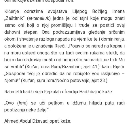
onima koje uzvišeni Gospodar voli.
Kićenje odrazima svojstava Lijepog Božijeg Imena
„Zaštitnik“ (
et-tehalluk
) jedna je od tajni koje mogu znati
samo oni koji o njoj promišljaju i trude se postići ovaj
duhovni stepen. Ona podrazzumijeva gledanje srčanim
okom i shvatanje razloga napada na vjernike te i dominiranja,
a položena je u značenju Riječi: „Pojavio se nered na kopnu i
na moru uslijed onoga što su ljudi svojim rukama stekli, da
bi im dao da kušaju nešto od onoga što su uradili, ne bi li Mu
se vratili.“ (Kur'an, sura Rûm/Bizantinci, ajet 41.); kao i Riječi:
„Gospodar tvoj je odredio da ne robujete već isključivo –
Njemu!“ (Kur'an, sura Isrâ/Noćno putovanje, ajet 23.)
Rahmetli hadži šejh Fejzulah efendija Hadžibajrić kaže:
„Ovo (
Ime
) se uči petkom u džumu hiljadu puta radi
postizanja neke želje.“
Ahmed Abdul Dževad, opet, kaže: