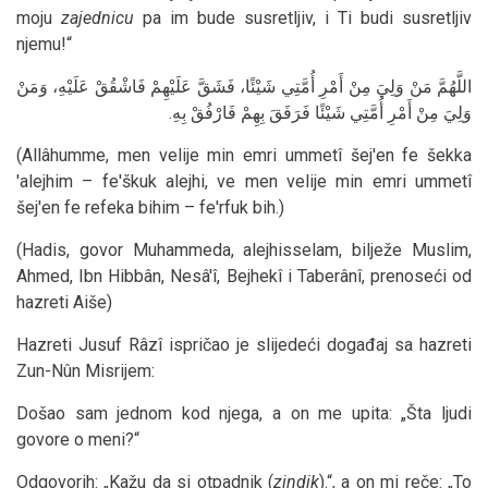
moju
zajednicu
pa im bude susretljiv, i Ti budi susretljiv
njemu!“
اللَّهُمَّ مَنْ وَلِيَ مِنْ أَمْرِ أُمَّتِي شَيْئًا، فَشَقَّ عَلَيْهِمْ فَاشْقُقْ عَلَيْهِ، وَمَنْ
وَلِيَ مِنْ أَمْرِ أُمَّتِي شَيْئًا فَرَفَقَ بِهِمْ فَارْفُقْ بِهِ.
(Allâhumme, men velije min emri ummetî šej'en fe šekka
'alejhim – fe'škuk alejhi, ve men velije min emri ummetî
šej'en fe refeka bihim – fe'rfuk bih.)
(Hadis, govor Muhammeda, alejhisselam, bilježe Muslim,
Ahmed, Ibn Hibbân, Nesâ'î, Bejhekî i Taberânî, prenoseći od
hazreti Aiše)
Hazreti Jusuf Râzî ispričao je slijedeći događaj sa hazreti
Zun-Nûn Misrijem:
Došao sam jednom kod njega, a on me upita: „Šta ljudi
govore o meni?“
Odgovorih: „Kažu da si otpadnik (
zindik
).“, a on mi reče: „To