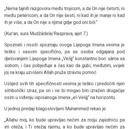
„Nema tajnih razgovora među trojicom, a da On nije četvrti, ni
među petericom, a da On nije šesti, ni kad ih je manje ni kad
ih je više, a da On nije s njima gdje god oni bili.“
(Kur'an, sura Mudžâdela/Rasprava, ajet 7.)
Spoznati i nositi spoznaju ovoga Lijepoga Imena veoma je
teško i sasvim specifično, pa se osoba odgajana pod
djelovanjem Lijepoga Imena „Velijj“ konstantno bori sâma sa
sobom, i čas pobjeđuje a čas kao da gubi, međutim, uvijek
joj na kraju uzvišeni Allah pruža izravnu pomoć.
Uslijed svih tih specifičnosti veoma je teško i predočiti njen
simbolički izraz, pa on i ne bi mogao biti izražen drugačije
osim u viđenju ispisanoga Imena „el-Velijj“ na horizontu.
U jednoj predaji blagoslovljeni Muhammed rekao je:
„Allahu moj, ko bude upravljao nečim za moju
zajednicu
pa
im oteža, i Ti otežaj njemu, a ko bude upravljao nečim za