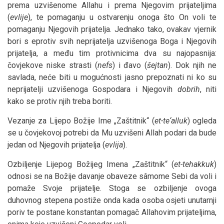
prema uzvišenome Allahu i prema Njegovim prijateljima
(
evlije
), te pomaganju u ostvarenju onoga što On voli te
pomaganju Njegovih prijatelja. Jednako tako, ovakav vjernik
bori s eprotiv svih neprijatelja uzvišenoga Boga i Njegovih
prijatelja, a među tim protivnicima dva su najopasnija:
čovjekove niske strasti (
nefs
) i đavo (
šejtan
). Dok njih ne
savlada, neće biti u mogućnosti jasno prepoznati ni ko su
neprijatelji uzvišenoga Gospodara i Njegovih
dobrih
, niti
kako se protiv njih treba boriti.
Vezanje za Lijepo Božije Ime „Zaštitnik“ (
et-te‘alluk
) ogleda
se u čovjekovoj potrebi da Mu uzvišeni Allah podari da bude
jedan od Njegovih prijatelja (
evlija
).
Ozbiljenje Lijepog Božijeg Imena „Zaštitnik“ (
et-tehakkuk
)
odnosi se na Božije davanje obaveze sâmome Sebi da voli i
pomaže Svoje prijatelje. Stoga se ozbiljenje ovoga
duhovnog stepena postiže onda kada osoba osjeti unutarnji
poriv te postane konstantan pomagač Allahovim prijateljima,