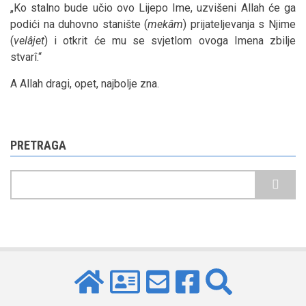
„Ko stalno bude učio ovo Lijepo Ime, uzvišeni Allah će ga
podići na duhovno stanište (
mekâm
) prijateljevanja s Njime
(
velâjet
) i otkrit će mu se svjetlom ovoga Imena zbilje
stvarî.“
A Allah dragi, opet, najbolje zna.
PRETRAGA
Pretraga