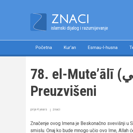
Skip
to
ZNACI
main
content
islamski dijalog i razumijevanje
Početna
Kur'an
Esmau-l-husna
T
Main
navigation
78. el-Muteʼālī (المتعالي) –
Preuzvišeni
prije 4 years
znaci
Značenje ovog Imena je Beskonačno svevišnji u Sv
smislu. Onaj ko bude mnogo učio ovo Ime, Allah 