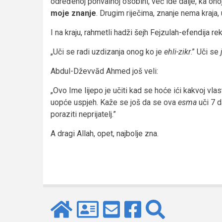
određenoj pohvalnoj osobini, već ide dalje, ka onoj
moje znanje
. Drugim riječima, znanje nema kraja, u
I na kraju, rahmetli hadži šejh Fejzulah-efendija re
„Uči se radi uzdizanja onog ko je
ehli-zikr
.” Uči se
Abdul-Dževvād Ahmed još veli:
„Ovo Ime lijepo je učiti kad se hoće ići kakvoj vlas
uopće uspjeh. Kaže se još da se ova
esma
uči 7 
poraziti neprijatelj.”
A dragi Allah, opet, najbolje zna.