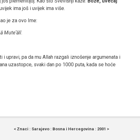
 još plemenitijoj. Kao što Svevišnji kaže:
Bože, uvećaj
vijek ima još i uvijek ima više.
kao je za ovo Ime:
jā Muteʼālī
.
ti i upravi, pa da mu Allah razgali iznošenje argumenata i
dana uzastopce, svaki dan po 1000 puta, kada se hoće
< Znaci : Sarajevo : Bosna i Hercegovina : 2001 >