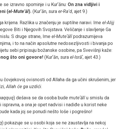
e se izravno spominje i u Kurʼānu:
On zna vidljivi i
eni (
el-Muteʽāl
).
(Kurʼān, sura
er-Raʽd
, ajet 9.)
a krijena. Razlika u značenju je suptilne naravi. Ime
el-Alijj
ove Biti i Njegovih Svojstava. Veličanje i slavljenje Ga
mislu. S druge strane, Ime
el-Muteʼālī
podrazumijeva
jima, i to na način apsolutne nedosezljivosti i bivanja po
ijetu sebi pripisuju božanske osobine, pa Svevišnji kaže:
onog što oni govore!
(Kurʼān, sura
el-Isrāʼ
, ajet 43.)
u čovjekovoj ovisnosti od Allaha da ga učini skrušenim, jer
zi, Allah će ga uzdići
.
eḥaqquq
) dešava se da osoba bude
muteʼālī
u smislu da
i ispravna, a ona je opet nadvisi i nadiđe u korist neke
k bude kada joj se ponudi nešto loše i pogrešno!
uq
) pokazuje se u osobi koja se ne zaustavlja na nekoj