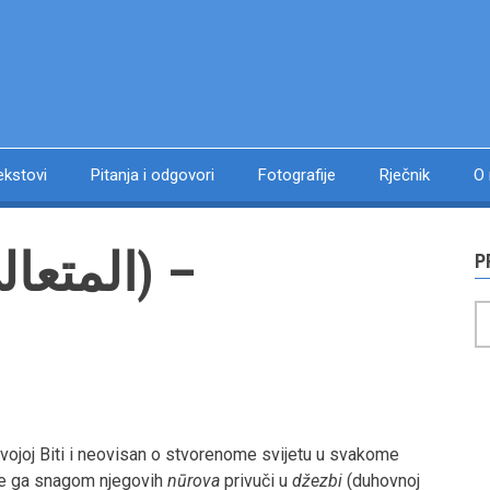
ekstovi
Pitanja i odgovori
Fotografije
Rječnik
O
P
P
ojoj Biti i neovisan o stvorenome svijetu u svakome
će ga snagom njegovih
nūrova
privuči u
džezbi
(duhovnoj