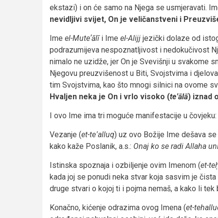
ekstazi) i on će samo na Njega se usmjeravati. Im
nevidljivi svijet, On je veličanstveni i Preuzviš
Ime
el-Muteʼālī
i Ime
el-Alijj
jezički dolaze od istog
podrazumijeva nespoznatljivost i nedokučivost Njeg
nimalo ne uzidže, jer On je Svevišnji u svakome s
Njegovu preuzvišenost u Biti, Svojstvima i djelovan
tim Svojstvima, kao što mnogi silnici na ovome sv
Hvaljen neka je On i vrlo visoko (
teʽālā
) iznad 
I ovo Ime ima tri moguće manifestacije u čovjeku:
Vezanje (
et-teʽalluq
) uz ovo Božije Ime dešava se 
kako kaže Poslanik, a.s.:
Onaj ko se radi Allaha uni
Istinska spoznaja i ozbiljenje ovim Imenom (
et-t
kada joj se ponudi neka stvar koja sasvim je čista 
druge stvari o kojoj ti i pojma nemaš, a kako li te
Konačno, kićenje odrazima ovog Imena (
et-tehall