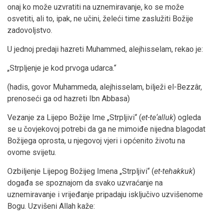
onaj ko može uzvratiti na uznemiravanje, ko se može
osvetiti, ali to, ipak, ne učini, želeći time zaslužiti Božije
zadovoljstvo.
U jednoj predaji hazreti Muhammed, alejhisselam, rekao je:
„Strpljenje je kod prvoga udarca.“
(hadis, govor Muhammeda, alejhisselam, bilježi el-Bezzâr,
prenoseći ga od hazreti Ibn Abbasa)
Vezanje za Lijepo Božije Ime „Strpljivi“ (
et-te‘alluk
) ogleda
se u čovjekovoj potrebi da ga ne mimoiđe nijedna blagodat
Božijega oprosta, u njegovoj vjeri i općenito životu na
ovome svijetu.
Ozbiljenje Lijepog Božijeg Imena „Strpljivi“ (
et-tehakkuk
)
događa se spoznajom da svako uzvraćanje na
uznemiravanje i vrijeđanje pripadaju isključivo uzvišenome
Bogu. Uzvišeni Allah kaže: