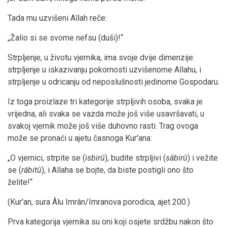
Tada mu uzvišeni Allah reče:
„Žalio si se svome nefsu (duši)!“
Strpljenje, u životu vjernika, ima svoje dvije dimenzije:
strpljenje u iskazivanju pokornosti uzvišenome Allahu, i
strpljenje u odricanju od neposlušnosti jedinome Gospodaru.
Iz toga proizlaze tri kategorije strpljivih osoba, svaka je
vrijedna, ali svaka se vazda može još više usavršavati, u
svakoj vjernik može još više duhovno rasti. Trag ovoga
može se pronaći u ajetu časnoga Kur'ana:
„O vjernici, strpite se (
isbirû
), budite strpljivi (
sâbirû
) i vežite
se (
râbitû
), i Allaha se bojte, da biste postigli ono što
želite!“
(Kur'an, sura Âlu Imrân/Imranova porodica, ajet 200.)
Prva kategorija vjernika su oni koji osjete srdžbu nakon što