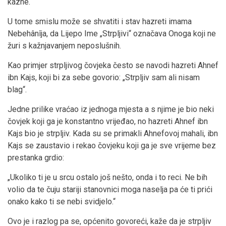
kazne.
U tome smislu može se shvatiti i stav hazreti imama
Nebehânîja, da Lijepo Ime „Strpljivi“ označava Onoga koji ne
žuri s kažnjavanjem neposlušnih.
Kao primjer strpljivog čovjeka često se navodi hazreti Ahnef
ibn Kajs, koji bi za sebe govorio: „Strpljiv sam ali nisam
blag“.
Jedne prilike vraćao iz jednoga mjesta a s njime je bio neki
čovjek koji ga je konstantno vrijeđao, no hazreti Ahnef ibn
Kajs bio je strpljiv. Kada su se primakli Ahnefovoj mahali, ibn
Kajs se zaustavio i rekao čovjeku koji ga je sve vrijeme bez
prestanka grdio:
„Ukoliko ti je u srcu ostalo još nešto, onda i to reci. Ne bih
volio da te čuju stariji stanovnici moga naselja pa će ti prići
onako kako ti se nebi svidjelo.“
Ovo je i razlog pa se, općenito govoreći, kaže da je strpljiv