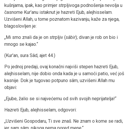
kušnjama, ipak, kao primjer strpljivoga podnošenja nevolja u
časnome Kur'anu istaknut je hazreti Ejub, alejhisselam.
Uzvišeni Allah, u tome poznatom kazivanju, kaže za njega,
blagoslovljen je:
„Mi smo znali da je on strpljiv (
sâbir
); divan je rob on bio i
mnogo se kajao.“
(Kur'an, sura Sâd, ajet 44.)
Po jednoj predaji, ovaj konačni najviši stepen hazreti Ejub,
alejhisselam, nije dobio onda kada je u samoći patio, već još
kasnije. Dok je tugovao potpuno sâm, uzvišeni Allah mu
objavi:
„Ejube, žalio se si najvećemu od svih svojih neprijatelja!“
Hazreti Ejub, alejhisselam, odgovori:
„Uzvišeni Gospodaru, Ti sve znaš. Ne znam o kome se radi,
jer sam sâm, nikoga nema pored mene.“