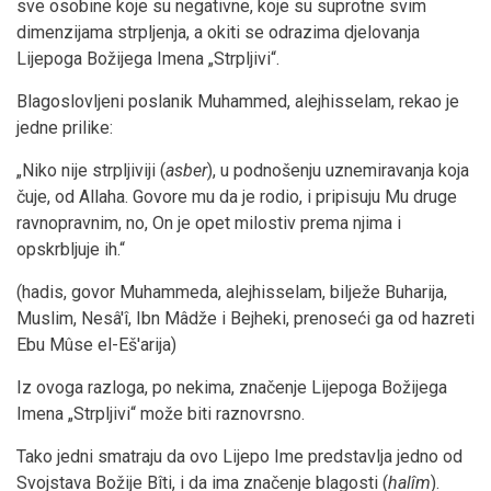
sve osobine koje su negativne, koje su suprotne svim
dimenzijama strpljenja, a okiti se odrazima djelovanja
Lijepoga Božijega Imena „Strpljivi“.
Blagoslovljeni poslanik Muhammed, alejhisselam, rekao je
jedne prilike:
„Niko nije strpljiviji (
asber
), u podnošenju uznemiravanja koja
čuje, od Allaha. Govore mu da je rodio, i pripisuju Mu druge
ravnopravnim, no, On je opet milostiv prema njima i
opskrbljuje ih.“
(hadis, govor Muhammeda, alejhisselam, bilježe Buharija,
Muslim, Nesâ'î, Ibn Mâdže i Bejheki, prenoseći ga od hazreti
Ebu Mûse el-Eš'arija)
Iz ovoga razloga, po nekima, značenje Lijepoga Božijega
Imena „Strpljivi“ može biti raznovrsno.
Tako jedni smatraju da ovo Lijepo Ime predstavlja jedno od
Svojstava Božije Bîti, i da ima značenje blagosti (
halîm
).