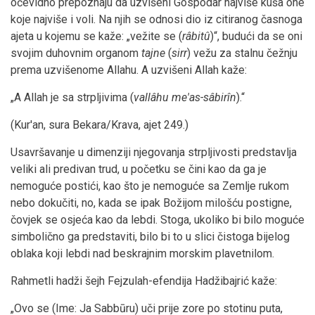
očevidno prepoznaju da uzvišeni Gospodar najviše kuša one
koje najviše i voli. Na njih se odnosi dio iz citiranog časnoga
ajeta u kojemu se kaže: „vežite se (
râbitû
)“, budući da se oni
svojim duhovnim organom
tajne
(
sirr
) vežu za stalnu čežnju
prema uzvišenome Allahu. A uzvišeni Allah kaže:
„A Allah je sa strpljivima (
vallâhu me'as-sâbirîn
).“
(Kur'an, sura Bekara/Krava, ajet 249.)
Usavršavanje u dimenziji njegovanja strpljivosti predstavlja
veliki ali predivan trud, u početku se čini kao da ga je
nemoguće postići, kao što je nemoguće sa Zemlje rukom
nebo dokučiti, no, kada se ipak Božijom milošću postigne,
čovjek se osjeća kao da lebdi. Stoga, ukoliko bi bilo moguće
simbolično ga predstaviti, bilo bi to u slici čistoga bijelog
oblaka koji lebdi nad beskrajnim morskim plavetnilom.
Rahmetli hadži šejh Fejzulah-efendija Hadžibajrić kaže:
„Ovo se (Ime: Ja Sabbūru) uči prije zore po stotinu puta,