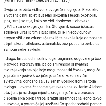
(Kur'an, sura Nahl/Pčele, ajeti 127., 128.)
Dvoje je naročito vidljivo iz ovoga časnog ajeta. Prvo, iako
život zna činiti splet izuzetno složenih i teških okolnosti,
ipak, strpljivost je, kako se vidi, doslovno – obaveza
(
vâdžib
) za svakoga vjernika. Što vjernik češće iskazuje
strpljenje u različitim situacijima, to je i njegov duhovni
stepen viši, a na vrhuncu će različite nevolje koje ga zadese
otrpiti skoro refleksno, automatski, bez posebne borbe da
sâmoga sebe savlada.
I drugo, taj put: od impulsivnoga reagiranja, odgovaranja bez
ikakvoga suzdržavanja, pa do smirenoga prihvatanja i
razumijevanja nevolja koje mogu zadestiti čovjeka, moguće
je preći isključivo kroz jačanje srčane veze sa višim
svjetovima, odnosno sa uzvišenim Gospodarom. Iz toga
razloga, u ovome časnome ajetu veza sa uzvišenim Allahom
stavljena je na drugo mjesto, drugim riječima, u procesu
čišćenja srca osoba treba izraziti spremnost na jedno takvo
putovanje, a potom će joj uzvišeni Gospodar podariti pomoć