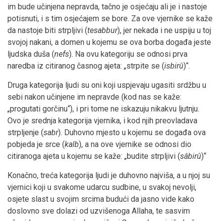
im bude učinjena nepravda, tačno je osjećaju ali je i nastoje
potisnuti, i s tim osjećajem se bore. Za ove vjernike se kaže
da nastoje biti strpljivi (
tesabbur
), jer nekada i ne uspiju u toj
svojoj nakani, a domen u kojemu se ova borba događa jeste
ljudska duša (
nefs
). Na ovu kategoriju se odnosi prva
naredba iz citiranog časnog ajeta: „strpite se (
isbirû
)“.
Druga kategorija ljudi su oni koji uspjevaju ugasiti srdžbu u
sebi nakon učinjene im nepravde (kod nas se kaže:
„progutati gorčinu“), i pri tome ne iskazuju nikakvu ljutnju.
Ovo je srednja kategorija vjernika, i kod njih preovladava
strpljenje (
sabr
). Duhovno mjesto u kojemu se događa ova
pobjeda je srce (
kalb
), a na ove vjernike se odnosi dio
citiranoga ajeta u kojemu se kaže: „budite strpljivi (
sâbirû
)“
Konačno, treća kategorija ljudi je duhovno najviša, a u njoj su
vjernici koji u svakome udarcu sudbine, u svakoj nevolji,
osjete slast u svojim srcima budući da jasno vide kako
doslovno sve dolazi od uzvišenoga Allaha, te sasvim