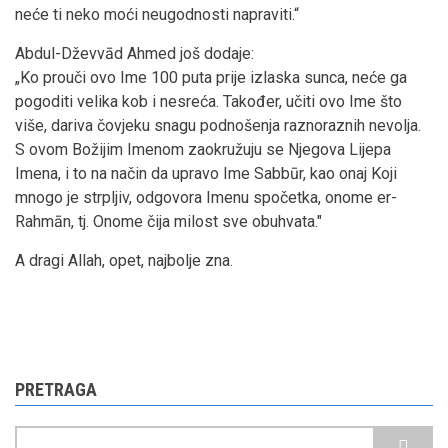
neće ti neko moći neugodnosti napraviti.“
Abdul-Dževvād Ahmed još dodaje:
„Ko prouči ovo Ime 100 puta prije izlaska sunca, neće ga
pogoditi velika kob i nesreća. Također, učiti ovo Ime što
više, dariva čovjeku snagu podnošenja raznoraznih nevolja.
S ovom Božijim Imenom zaokružuju se Njegova Lijepa
Imena, i to na način da upravo Ime Sabbūr, kao onaj Koji
mnogo je strpljiv, odgovora Imenu spočetka, onome er-
Rahmān, tj. Onome čija milost sve obuhvata."
A dragi Allah, opet, najbolje zna.
PRETRAGA
Pretraga