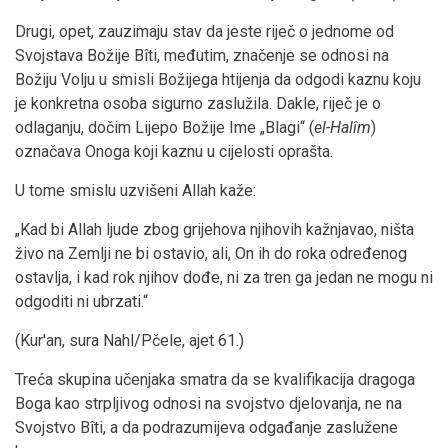
Drugi, opet, zauzimaju stav da jeste riječ o jednome od
Svojstava Božije Bîti, međutim, značenje se odnosi na
Božiju Volju u smisli Božijega htijenja da odgodi kaznu koju
je konkretna osoba sigurno zaslužila. Dakle, riječ je o
odlaganju, dočim Lijepo Božije Ime „Blagi“ (
el-Halîm
)
označava Onoga koji kaznu u cijelosti oprašta.
U tome smislu uzvišeni Allah kaže:
„Kad bi Allah ljude zbog grijehova njihovih kažnjavao, ništa
živo na Zemlji ne bi ostavio, ali, On ih do roka određenog
ostavlja, i kad rok njihov dođe, ni za tren ga jedan ne mogu ni
odgoditi ni ubrzati.“
(Kur'an, sura Nahl/Pčele, ajet 61.)
Treća skupina učenjaka smatra da se kvalifikacija dragoga
Boga kao strpljivog odnosi na svojstvo djelovanja, ne na
Svojstvo Bîti, a da podrazumijeva odgađanje zaslužene