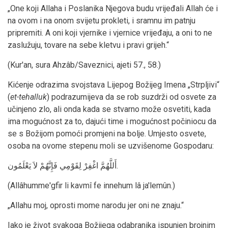
„One koji Allaha i Poslanika Njegova budu vrijeđali Allah će i
na ovom i na onom svijetu prokleti, i sramnu im patnju
pripremiti. A oni koji vjernike i vjernice vrijeđaju, a oni to ne
zaslužuju, tovare na sebe kletvu i pravi grijeh.“
(Kur'an, sura Ahzâb/Saveznici, ajeti 57., 58.)
Kićenje odrazima svojstava Lijepog Božijeg Imena „Strpljivi“
(
et-tehalluk
) podrazumijeva da se rob suzdrži od osvete za
učinjeno zlo, ali onda kada se stvarno može osvetiti, kada
ima mogućnost za to, dajući time i mogućnost počiniocu da
se s Božijom pomoći promjeni na bolje. Umjesto osvete,
osoba na ovome stepenu moli se uzvišenome Gospodaru:
أَللَّهُمَّ اغْفِرْ لِقَوْمِي فَإِنَّهُمْ لاَ يَعْلَمُون.
(Allâhumme'gfir li kavmî fe innehum lâ ja'lemûn.)
„Allahu moj, oprosti mome narodu jer oni ne znaju.“
Iako je život svakoga Božijega odabranika ispunjen brojnim