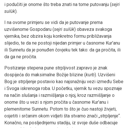
i podučiti je onome što treba znati na tome putovanju (
sejri
sulûk
).
I na ovome primjeru se vidi da je putovanje prema
uzvišenome Gospodaru (
sejri sulûk
) obaveza svakoga
vjernika, bez obzira koju konkretno formu približavanja
slijedio, te da ne postoji nijedan primjer u časnome Kur'anu
ili Sunnetu da je ponuđen čovjeku tek tako: da ga pročita, ili
da ga ne pročita.
Postizanje stepena pune strpljivost zapravo je znak
dospijeća do maksimalne Božije blizine (
kurb
). Uzvišeni
Bog je strpljenje postavio kao najsnažniju vezi između Sebe
i Svoga iskrenoga roba. U početku, vjernik tu vezu spoznaje
na način slušanja i razmišljanja o njoj, kroz razmišljanje o
onome što u vezi s njom pročita u časnome Kur'anu i
plemenitome Sunnetu. Potom to što je čuo nastoji živjeti,
osjetiti i srčanim okom vidjeti šta stvarno znači „strpljenje“.
Konačno, na posljednjemu stadiju, iz svoje duše odbacuje