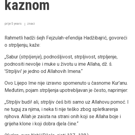
kaznom
prije 5 years
znaci
Rahmetli hadži šejh Fejzulah-efendija Hadžibajrić, govoreći
o strpljenju, kaže:
„Sabur (
strpljenje
), podnošljivost, strpljivost, strpljenje,
podnositi nevolje i muke u životu u ime Allaha, dž. š.
'Strpljivi' je jedno od Allahovih Imena.“
Ovo Lijepo Ime nije izravno spomenuto u časnome Kur'anu.
Međutim, pojam strpljenja upotrebljavan je često, naprimjer:
„Strpljiv budi! ali, strpljiv ćeš biti samo uz Allahovu pomoć. I
ne tuguj za njima, i neka ti nije teško zbog spletkarenja
njihova. Allah je zaista na strani onih koji se Allaha boje i
grijeha klone i koji dobra djela čine.“