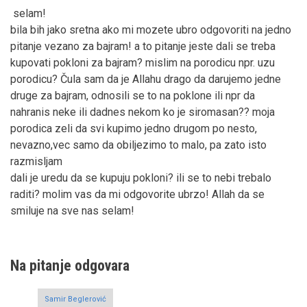
selam!
bila bih jako sretna ako mi mozete ubro odgovoriti na jedno
pitanje vezano za bajram! a to pitanje jeste dali se treba
kupovati pokloni za bajram? mislim na porodicu npr. uzu
porodicu? Čula sam da je Allahu drago da darujemo jedne
druge za bajram, odnosili se to na poklone ili npr da
nahranis neke ili dadnes nekom ko je siromasan?? moja
porodica zeli da svi kupimo jedno drugom po nesto,
nevazno,vec samo da obiljezimo to malo, pa zato isto
razmisljam
dali je uredu da se kupuju pokloni? ili se to nebi trebalo
raditi? molim vas da mi odgovorite ubrzo! Allah da se
smiluje na sve nas selam!
Na pitanje odgovara
Samir Beglerović