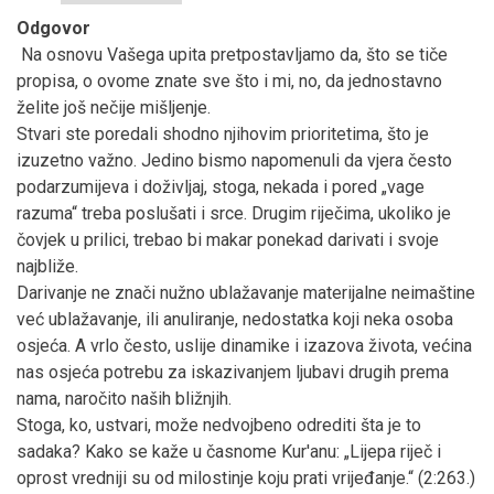
Odgovor
Na osnovu Vašega upita pretpostavljamo da, što se tiče
propisa, o ovome znate sve što i mi, no, da jednostavno
želite još nečije mišljenje.
Stvari ste poredali shodno njihovim prioritetima, što je
izuzetno važno. Jedino bismo napomenuli da vjera često
podarzumijeva i doživljaj, stoga, nekada i pored „vage
razuma“ treba poslušati i srce. Drugim riječima, ukoliko je
čovjek u prilici, trebao bi makar ponekad darivati i svoje
najbliže.
Darivanje ne znači nužno ublažavanje materijalne neimaštine
već ublažavanje, ili anuliranje, nedostatka koji neka osoba
osjeća. A vrlo često, uslije dinamike i izazova života, većina
nas osjeća potrebu za iskazivanjem ljubavi drugih prema
nama, naročito naših bližnjih.
Stoga, ko, ustvari, može nedvojbeno odrediti šta je to
sadaka? Kako se kaže u časnome Kur'anu: „Lijepa riječ i
oprost vredniji su od milostinje koju prati vrijeđanje.“ (2:263.)