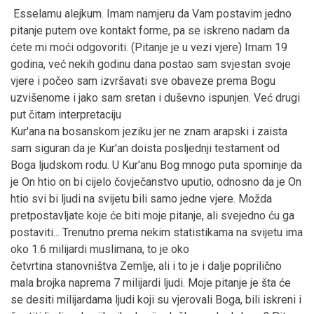
Esselamu alejkum. Imam namjeru da Vam postavim jedno
pitanje putem ove kontakt forme, pa se iskreno nadam da
ćete mi moći odgovoriti. (Pitanje je u vezi vjere) Imam 19
godina, već nekih godinu dana postao sam svjestan svoje
vjere i počeo sam izvršavati sve obaveze prema Bogu
uzvišenome i jako sam sretan i duševno ispunjen. Već drugi
put čitam interpretaciju
Kur'ana na bosanskom jeziku jer ne znam arapski i zaista
sam siguran da je Kur'an doista posljednji testament od
Boga ljudskom rodu. U Kur'anu Bog mnogo puta spominje da
je On htio on bi cijelo čovječanstvo uputio, odnosno da je On
htio svi bi ljudi na svijetu bili samo jedne vjere. Možda
pretpostavljate koje će biti moje pitanje, ali svejedno ću ga
postaviti... Trenutno prema nekim statistikama na svijetu ima
oko 1.6 milijardi muslimana, to je oko
četvrtina stanovništva Zemlje, ali i to je i dalje poprilično
mala brojka naprema 7 milijardi ljudi. Moje pitanje je šta će
se desiti milijardama ljudi koji su vjerovali Boga, bili iskreni i