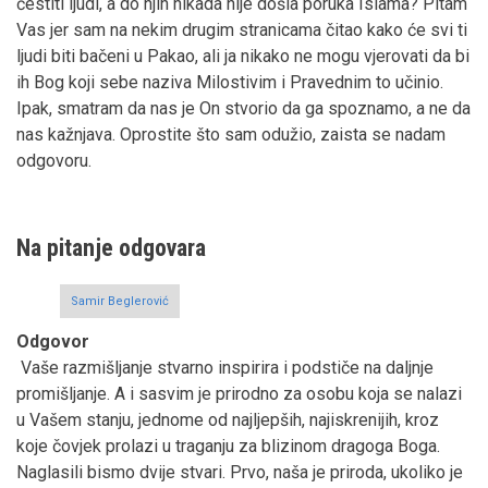
čestiti ljudi, a do njih nikada nije došla poruka Islama? Pitam
Vas jer sam na nekim drugim stranicama čitao kako će svi ti
ljudi biti bačeni u Pakao, ali ja nikako ne mogu vjerovati da bi
ih Bog koji sebe naziva Milostivim i Pravednim to učinio.
Ipak, smatram da nas je On stvorio da ga spoznamo, a ne da
nas kažnjava. Oprostite što sam odužio, zaista se nadam
odgovoru.
Na pitanje odgovara
Samir Beglerović
Odgovor
Vaše razmišljanje stvarno inspirira i podstiče na daljnje
promišljanje. A i sasvim je prirodno za osobu koja se nalazi
u Vašem stanju, jednome od najljepših, najiskrenijih, kroz
koje čovjek prolazi u traganju za blizinom dragoga Boga.
Naglasili bismo dvije stvari. Prvo, naša je priroda, ukoliko je