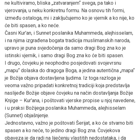
ne kultiviramo, bliska „zatvaranjem“ svega, pa tako i
vjerovanja, u neku konkretnu formu. Na osnovu tih formi,
između ostaloga, mi i zaključujemo ko je vjernik a ko nije, ko
će biti spasen, a ko neće.
Časni Kur'an, i Sunnet poslanika Muhammeda, alejhisselam,
i na njima izgrađena bogata tradicija muslimanskih naroda,
upravo je puna svjedočenja da samo dragi Bog zna ko je
istinski vjernik, i samo dragi Bog zna ko će biti spasen.
I drugo, čovjeku je neophodno posjedovati svojevrsnu
„mapu“ dolaska do dragoga Boga, a jedina autentična „mapa“
je Božija objava dostavljena ljudima. Iz toga razloga je
veoma važno pripadati konkretnoj tradiciji koja predstavlja
naslijeđe Božije objave čovjeku na način dostavljanja Božije
Knjige – Kur'ana, i poštovati vjerske propise u njoj navedene,
i u praksi Božijega poslanika Muhammeda, alejhisselam
(Sunnet) objašnjenje.
Jednostavno, važno je poštovati Šerijat, a ko će stvarno biti
spasen a ko neće, to jedino dragi Bog zna. Čovjekova
obaveza je da radi na liječenju vlastitih nedostataka, i da