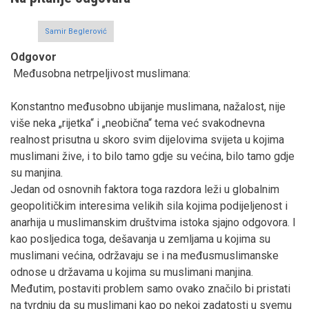
Samir Beglerović
Odgovor
Međusobna netrpeljivost muslimana:
Konstantno međusobno ubijanje muslimana, nažalost, nije
više neka „rijetka“ i „neobična“ tema već svakodnevna
realnost prisutna u skoro svim dijelovima svijeta u kojima
muslimani žive, i to bilo tamo gdje su većina, bilo tamo gdje
su manjina.
Jedan od osnovnih faktora toga razdora leži u globalnim
geopolitičkim interesima velikih sila kojima podijeljenost i
anarhija u muslimanskim društvima istoka sjajno odgovora. I
kao posljedica toga, dešavanja u zemljama u kojima su
muslimani većina, održavaju se i na međusmuslimanske
odnose u državama u kojima su muslimani manjina.
Međutim, postaviti problem samo ovako značilo bi pristati
na tvrdnju da su muslimani kao po nekoj zadatosti u svemu