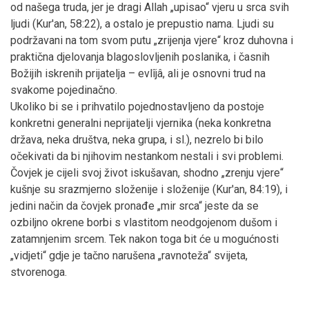
od našega truda, jer je dragi Allah „upisao“ vjeru u srca svih
ljudi (Kur'an, 58:22), a ostalo je prepustio nama. Ljudi su
podržavani na tom svom putu „zrijenja vjere“ kroz duhovna i
praktična djelovanja blagoslovljenih poslanika, i časnih
Božijih iskrenih prijatelja – evlîjâ, ali je osnovni trud na
svakome pojedinačno.
Ukoliko bi se i prihvatilo pojednostavljeno da postoje
konkretni generalni neprijatelji vjernika (neka konkretna
država, neka društva, neka grupa, i sl.), nezrelo bi bilo
očekivati da bi njihovim nestankom nestali i svi problemi.
Čovjek je cijeli svoj život iskušavan, shodno „zrenju vjere“
kušnje su srazmjerno složenije i složenije (Kur'an, 84:19), i
jedini način da čovjek pronađe „mir srca“ jeste da se
ozbiljno okrene borbi s vlastitom neodgojenom dušom i
zatamnjenim srcem. Tek nakon toga bit će u mogućnosti
„vidjeti“ gdje je tačno narušena „ravnoteža“ svijeta,
stvorenoga.