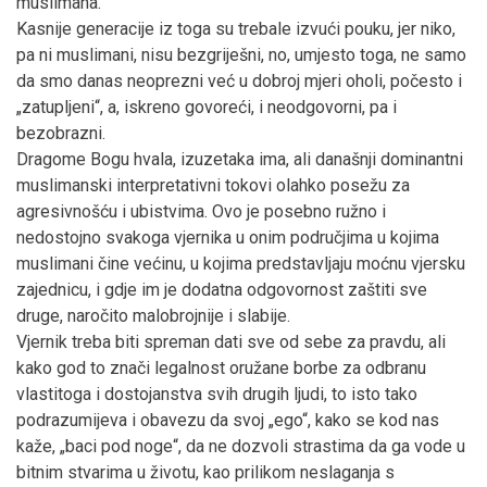
muslimana.
Kasnije generacije iz toga su trebale izvući pouku, jer niko,
pa ni muslimani, nisu bezgriješni, no, umjesto toga, ne samo
da smo danas neoprezni već u dobroj mjeri oholi, počesto i
„zatupljeni“, a, iskreno govoreći, i neodgovorni, pa i
bezobrazni.
Dragome Bogu hvala, izuzetaka ima, ali današnji dominantni
muslimanski interpretativni tokovi olahko posežu za
agresivnošću i ubistvima. Ovo je posebno ružno i
nedostojno svakoga vjernika u onim područjima u kojima
muslimani čine većinu, u kojima predstavljaju moćnu vjersku
zajednicu, i gdje im je dodatna odgovornost zaštiti sve
druge, naročito malobrojnije i slabije.
Vjernik treba biti spreman dati sve od sebe za pravdu, ali
kako god to znači legalnost oružane borbe za odbranu
vlastitoga i dostojanstva svih drugih ljudi, to isto tako
podrazumijeva i obavezu da svoj „ego“, kako se kod nas
kaže, „baci pod noge“, da ne dozvoli strastima da ga vode u
bitnim stvarima u životu, kao prilikom neslaganja s