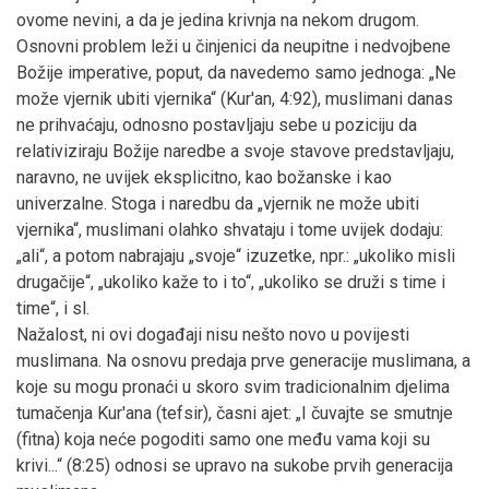
ovome nevini, a da je jedina krivnja na nekom drugom.
Osnovni problem leži u činjenici da neupitne i nedvojbene
Božije imperative, poput, da navedemo samo jednoga: „Ne
može vjernik ubiti vjernika“ (Kur'an, 4:92), muslimani danas
ne prihvaćaju, odnosno postavljaju sebe u poziciju da
relativiziraju Božije naredbe a svoje stavove predstavljaju,
naravno, ne uvijek eksplicitno, kao božanske i kao
univerzalne. Stoga i naredbu da „vjernik ne može ubiti
vjernika“, muslimani olahko shvataju i tome uvijek dodaju:
„ali“, a potom nabrajaju „svoje“ izuzetke, npr.: „ukoliko misli
drugačije“, „ukoliko kaže to i to“, „ukoliko se druži s time i
time“, i sl.
Nažalost, ni ovi događaji nisu nešto novo u povijesti
muslimana. Na osnovu predaja prve generacije muslimana, a
koje su mogu pronaći u skoro svim tradicionalnim djelima
tumačenja Kur'ana (tefsir), časni ajet: „I čuvajte se smutnje
(fitna) koja neće pogoditi samo one među vama koji su
krivi...“ (8:25) odnosi se upravo na sukobe prvih generacija