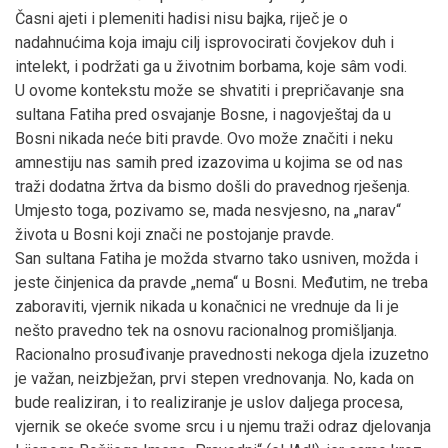
Časni ajeti i plemeniti hadisi nisu bajka, riječ je o
nadahnućima koja imaju cilj isprovocirati čovjekov duh i
intelekt, i podržati ga u životnim borbama, koje sâm vodi.
U ovome kontekstu može se shvatiti i prepričavanje sna
sultana Fatiha pred osvajanje Bosne, i nagovještaj da u
Bosni nikada neće biti pravde. Ovo može značiti i neku
amnestiju nas samih pred izazovima u kojima se od nas
traži dodatna žrtva da bismo došli do pravednog rješenja.
Umjesto toga, pozivamo se, mada nesvjesno, na „narav“
života u Bosni koji znači ne postojanje pravde.
San sultana Fatiha je možda stvarno tako usniven, možda i
jeste činjenica da pravde „nema“ u Bosni. Međutim, ne treba
zaboraviti, vjernik nikada u konačnici ne vrednuje da li je
nešto pravedno tek na osnovu racionalnog promišljanja.
Racionalno prosuđivanje pravednosti nekoga djela izuzetno
je važan, neizbježan, prvi stepen vrednovanja. No, kada on
bude realiziran, i to realiziranje je uslov daljega procesa,
vjernik se okeće svome srcu i u njemu traži odraz djelovanja