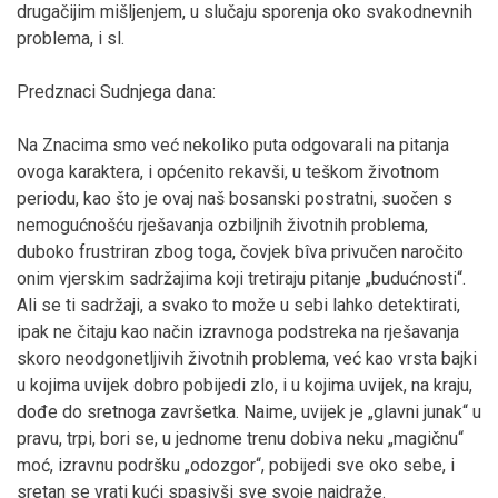
drugačijim mišljenjem, u slučaju sporenja oko svakodnevnih
problema, i sl.
Predznaci Sudnjega dana:
Na Znacima smo već nekoliko puta odgovarali na pitanja
ovoga karaktera, i općenito rekavši, u teškom životnom
periodu, kao što je ovaj naš bosanski postratni, suočen s
nemogućnošću rješavanja ozbiljnih životnih problema,
duboko frustriran zbog toga, čovjek bîva privučen naročito
onim vjerskim sadržajima koji tretiraju pitanje „budućnosti“.
Ali se ti sadržaji, a svako to može u sebi lahko detektirati,
ipak ne čitaju kao način izravnoga podstreka na rješavanja
skoro neodgonetljivih životnih problema, već kao vrsta bajki
u kojima uvijek dobro pobijedi zlo, i u kojima uvijek, na kraju,
dođe do sretnoga završetka. Naime, uvijek je „glavni junak“ u
pravu, trpi, bori se, u jednome trenu dobiva neku „magičnu“
moć, izravnu podršku „odozgor“, pobijedi sve oko sebe, i
sretan se vrati kući spasivši sve svoje najdraže.