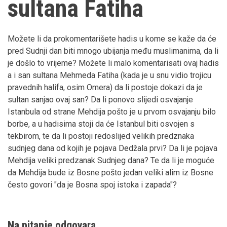
sultana Fatiha
Možete li da prokomentarišete hadis u kome se kaže da će
pred Sudnji dan biti mnogo ubijanja među muslimanima, da li
je došlo to vrijeme? Možete li malo komentarisati ovaj hadis
a i san sultana Mehmeda Fatiha (kada je u snu vidio trojicu
pravednih halifa, osim Omera) da li postoje dokazi da je
sultan sanjao ovaj san? Da li ponovo slijedi osvajanje
Istanbula od strane Mehdija pošto je u prvom osvajanju bilo
borbe, a u hadisima stoji da će Istanbul biti osvojen s
tekbirom, te da li postoji redoslijed velikih predznaka
sudnjeg dana od kojih je pojava Dedžala prvi? Da li je pojava
Mehdija veliki predzanak Sudnjeg dana? Te da li je moguće
da Mehdija bude iz Bosne pošto jedan veliki alim iz Bosne
često govori "da je Bosna spoj istoka i zapada"?
Na pitanje odgovara