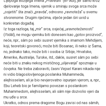
Lijepoga Božijega Imena „Pravedni“ (el-'Adl), jer samo kroz
djelovanje toga Imena, vjernik u smiraju svoga srca može
„osjetiti“ šta znači „pravda“, odnosno „ravnoteža“ u svemu
stvorenome. Drugim riječima, stječe jedan širi uvid u
konkretan događaj.
Iz toga razloga, taj „mir“ srca, osjećaj „uravnoteženosti“
(i'tidâl), ne mogu vjerniku biti doneseni kao „gotov proizvod“,
neće, npr., sâm po sebi susret vjernika s imamom Mehdijem,
koji, teoretski govoreći, može biti Bosanac, ili neko iz Šama,
no, jednako tako, može biti i osoba iz Srbije, Hrvatske,
Amerike, Australije, Turske, itd., dakle, susret sâm po sebi
neće biti u znaku nekog mističnog „ulijevanja“ spoznaje u
čovjeka. Ne treba zaboraviti, časni Vejsel Karani nikada nije
ni vidio blagoslovljenoga poslanika Muhammeda,
alejhisselam, ali je bio nevjerovatno ispunjen vjerom, a, npr.,
Ebu Leheb bio je familijarno povezan s poslanikom
Muhammedom, alejhisselam, ali sâm nije dozvolio vjeri da
mu uđe u srce.
Ukratko, odnos prema dragome Bogu zavisi od nas sâmih,