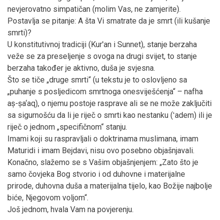
nevjerovatno simpatičan (molim Vas, ne zamjerite).
Postavlja se pitanje: A šta Vi smatrate da je smrt (ili kušanje
smrti)?
U konstitutivnoj tradiciji (Kur'an i Sunnet), stanje berzaha
veže se za preseljenje s ovoga na drugi svijet, to stanje
berzaha također je aktivno, duša je svjesna.
Što se tiče „druge smrti“ (u tekstu je to oslovljeno sa
„puhanje s posljedicom smrtnoga onesviješćenja“ – nafha
aṣ-ṣa‘aq), o njemu postoje rasprave ali se ne može zaključiti
sa sigurnošću da li je riječ o smrti kao nestanku (ʻadem) ili je
riječ o jednom „specifičnom“ stanju.
Imami koji su raspravljali o doktrinama muslimana, imam
Maturidi i imam Bejdavi, nisu ovo posebno objašnjavali.
Konačno, slažemo se s Vašim objašnjenjem: „Zato što je
samo čovjeka Bog stvorio i od duhovne i materijalne
prirode, duhovna duša a materijalna tijelo, kao Božije najbolje
biće, Njegovom voljom“.
Još jednom, hvala Vam na povjerenju.