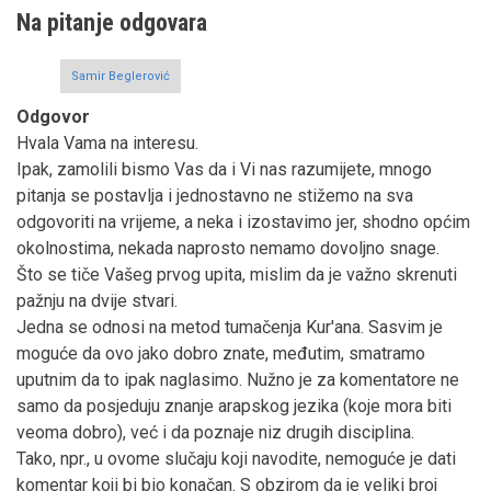
Na pitanje odgovara
Samir Beglerović
Odgovor
Hvala Vama na interesu.
Ipak, zamolili bismo Vas da i Vi nas razumijete, mnogo
pitanja se postavlja i jednostavno ne stižemo na sva
odgovoriti na vrijeme, a neka i izostavimo jer, shodno općim
okolnostima, nekada naprosto nemamo dovoljno snage.
Što se tiče Vašeg prvog upita, mislim da je važno skrenuti
pažnju na dvije stvari.
Jedna se odnosi na metod tumačenja Kur'ana. Sasvim je
moguće da ovo jako dobro znate, međutim, smatramo
uputnim da to ipak naglasimo. Nužno je za komentatore ne
samo da posjeduju znanje arapskog jezika (koje mora biti
veoma dobro), već i da poznaje niz drugih disciplina.
Tako, npr., u ovome slučaju koji navodite, nemoguće je dati
komentar koji bi bio konačan. S obzirom da je veliki broj