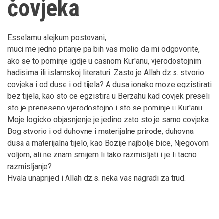
čovjeka
Esselamu alejkum postovani,
muci me jedno pitanje pa bih vas molio da mi odgovorite,
ako se to pominje igdje u casnom Kur'anu, vjerodostojnim
hadisima ili islamskoj literaturi. Zasto je Allah dz.s. stvorio
covjeka i od duse i od tijela? A dusa ionako moze egzistirati
bez tijela, kao sto ce egzistira u Berzahu kad covjek preseli
sto je preneseno vjerodostojno i sto se pominje u Kur'anu.
Moje logicko objasnjenje je jedino zato sto je samo covjeka
Bog stvorio i od duhovne i materijalne prirode, duhovna
dusa a materijalna tijelo, kao Bozije najbolje bice, Njegovom
voljom, ali ne znam smijem li tako razmisljati i je li tacno
razmisljanje?
Hvala unaprijed i Allah dz.s. neka vas nagradi za trud.