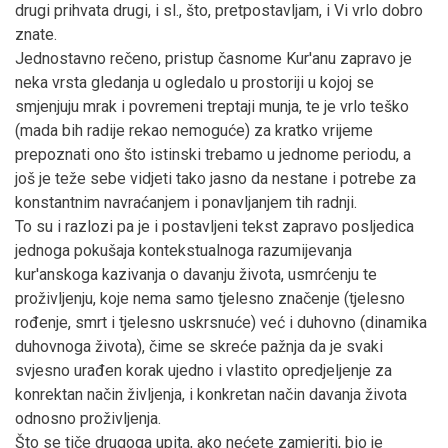
drugi prihvata drugi, i sl., što, pretpostavljam, i Vi vrlo dobro
znate.
Jednostavno rečeno, pristup časnome Kur'anu zapravo je
neka vrsta gledanja u ogledalo u prostoriji u kojoj se
smjenjuju mrak i povremeni treptaji munja, te je vrlo teško
(mada bih radije rekao nemoguće) za kratko vrijeme
prepoznati ono što istinski trebamo u jednome periodu, a
još je teže sebe vidjeti tako jasno da nestane i potrebe za
konstantnim navraćanjem i ponavljanjem tih radnji.
To su i razlozi pa je i postavljeni tekst zapravo posljedica
jednoga pokušaja kontekstualnoga razumijevanja
kur'anskoga kazivanja o davanju života, usmrćenju te
proživljenju, koje nema samo tjelesno značenje (tjelesno
rođenje, smrt i tjelesno uskrsnuće) već i duhovno (dinamika
duhovnoga života), čime se skreće pažnja da je svaki
svjesno urađen korak ujedno i vlastito opredjeljenje za
konrektan način življenja, i konkretan način davanja života
odnosno proživljenja.
Što se tiče drugoga upita, ako nećete zamjeriti, bio je