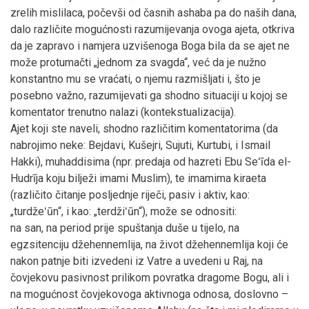
zrelih mislilaca, počevši od časnih ashaba pa do naših dana,
dalo različite mogućnosti razumijevanja ovoga ajeta, otkriva
da je zapravo i namjera uzvišenoga Boga bila da se ajet ne
može protumačti „jednom za svagda“, već da je nužno
konstantno mu se vraćati, o njemu razmišljati i, što je
posebno važno, razumijevati ga shodno situaciji u kojoj se
komentator trenutno nalazi (kontekstualizacija).
Ajet koji ste naveli, shodno različitim komentatorima (da
nabrojimo neke: Bejdavi, Kušejri, Sujuti, Kurtubi, i Ismail
Hakki), muhaddisima (npr. predaja od hazreti Ebu Seʻīda el-
Hudrīja koju bilježi imami Muslim), te imamima kiraeta
(različito čitanje posljednje riječi, pasiv i aktiv, kao:
„turdžeʻūn“, i kao: „terdžiʻūn“), može se odnositi:
na san, na period prije spuštanja duše u tijelo, na
egzsitenciju džehennemlija, na život džehennemlija koji će
nakon patnje biti izvedeni iz Vatre a uvedeni u Raj, na
čovjekovu pasivnost prilikom povratka dragome Bogu, ali i
na mogućnost čovjekovoga aktivnoga odnosa, doslovno –