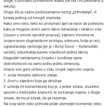
uloge, u povratku uzvišenome Allahu (na šta i mi plediramo u
tekstu).
Drugo što je važno podrazumijeva razlog „prihvatanja“, ili
biranja jednog od mnogih značenja.
Kako smo rekli, neko ko protumači ajet na način da potencira
kako je moguće izreći samo takvo tumačenje i nikakvo više
(izuzev u smislu vjerskih propisa), zapravo insistira na
svojevrsnom dogmatskom pristupu, odnosno, bolje je reći,
ograničavanju vječnoga (jer je i Božiji Govor – Kelāmullāh,
vječan), oduzimanja punine vrijednosti jednoj takvoj
blagodati namijenjenoj čovjeku i svođenje njene
dobrohotnosti na samo jednu jedinu dimenziju.
Imavši sve gore rečeno u vidu, čovjek naprosto osjeća:
1. svoje trenutno duhovno stanje
2. život u zajednici koja ga okružuje
3. učitelja (ili komentatora) koji je, s jedne strane, izuzetno
upućen u tradicijske znanosti, te za kojega osjeća, s druge
strane, da mu je blizak, da ga razumije.
Na ovaj način neko prihvata jedan utemeljen komentar, neko