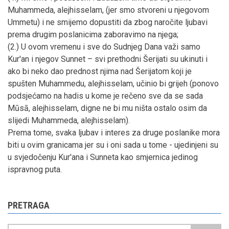
Muhammeda, alejhisselam, (jer smo stvoreni u njegovom
Ummetu) i ne smijemo dopustiti da zbog naročite ljubavi
prema drugim poslanicima zaboravimo na njega;
(2.) U ovom vremenu i sve do Sudnjeg Dana važi samo
Kur'an i njegov Sunnet – svi prethodni Šerijati su ukinuti i
ako bi neko dao prednost njima nad Šerijatom koji je
spušten Muhammedu, alejhisselam, učinio bi grijeh (ponovo
podsjećamo na hadis u kome je rečeno sve da se sada
Mūsā, alejhisselam, digne ne bi mu ništa ostalo osim da
slijedi Muhammeda, alejhisselam).
Prema tome, svaka ljubav i interes za druge poslanike mora
biti u ovim granicama jer su i oni sada u tome - ujedinjeni su
u svjedočenju Kur'ana i Sunneta kao smjernica jedinog
ispravnog puta.
PRETRAGA