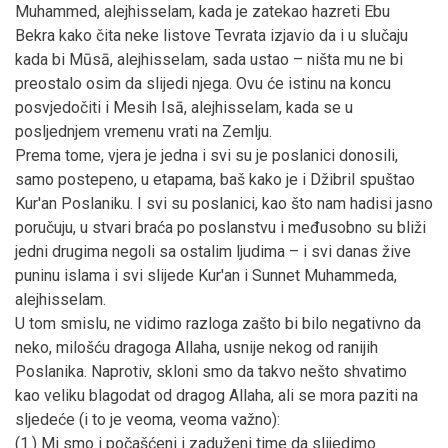
Muhammed, alejhisselam, kada je zatekao hazreti Ebu
Bekra kako čita neke listove Tevrata izjavio da i u slučaju
kada bi Mūsā, alejhisselam, sada ustao – ništa mu ne bi
preostalo osim da slijedi njega. Ovu će istinu na koncu
posvjedočiti i Mesih Isā, alejhisselam, kada se u
posljednjem vremenu vrati na Zemlju.
Prema tome, vjera je jedna i svi su je poslanici donosili,
samo postepeno, u etapama, baš kako je i Džibril spuštao
Kur'an Poslaniku. I svi su poslanici, kao što nam hadisi jasno
poručuju, u stvari braća po poslanstvu i međusobno su bliži
jedni drugima negoli sa ostalim ljudima – i svi danas žive
puninu islama i svi slijede Kur'an i Sunnet Muhammeda,
alejhisselam.
U tom smislu, ne vidimo razloga zašto bi bilo negativno da
neko, milošću dragoga Allaha, usnije nekog od ranijih
Poslanika. Naprotiv, skloni smo da takvo nešto shvatimo
kao veliku blagodat od dragog Allaha, ali se mora paziti na
sljedeće (i to je veoma, veoma važno):
(1.) Mi smo i počašćeni i zaduženi time da slijedimo