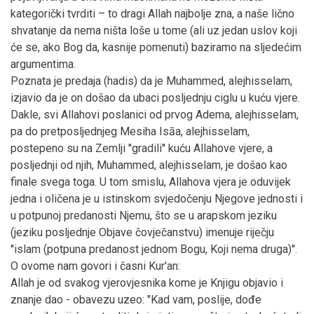
kategorički tvrditi – to dragi Allah najbolje zna, a naše lično
shvatanje da nema ništa loše u tome (ali uz jedan uslov koji
će se, ako Bog da, kasnije pomenuti) baziramo na sljedećim
argumentima.
Poznata je predaja (hadis) da je Muhammed, alejhisselam,
izjavio da je on došao da ubaci posljednju ciglu u kuću vjere.
Dakle, svi Allahovi poslanici od prvog Adema, alejhisselam,
pa do pretposljednjeg Mesiha Isāa, alejhisselam,
postepeno su na Zemlji ''gradili'' kuću Allahove vjere, a
posljednji od njih, Muhammed, alejhisselam, je došao kao
finale svega toga. U tom smislu, Allahova vjera je oduvijek
jedna i oličena je u istinskom svjedočenju Njegove jednosti i
u potpunoj predanosti Njemu, što se u arapskom jeziku
(jeziku posljednje Objave čovječanstvu) imenuje riječju
''islam (potpuna predanost jednom Bogu, Koji nema druga)''.
O ovome nam govori i časni Kur'an:
Allah je od svakog vjerovjesnika kome je Knjigu objavio i
znanje dao - obavezu uzeo: "Kad vam, poslije, dođe