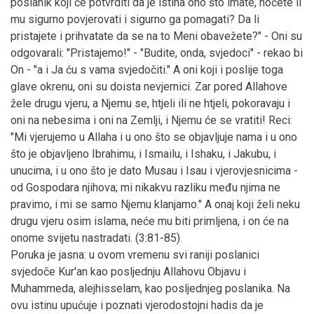
poslanik koji će potvrditi da je istina ono što imate, hoćete li
mu sigurno povjerovati i sigurno ga pomagati? Da li
pristajete i prihvatate da se na to Meni obavežete?" - Oni su
odgovarali: "Pristajemo!" - "Budite, onda, svjedoci" - rekao bi
On - "a i Ja ću s vama svjedočiti." A oni koji i poslije toga
glave okrenu, oni su doista nevjernici. Zar pored Allahove
žele drugu vjeru, a Njemu se, htjeli ili ne htjeli, pokoravaju i
oni na nebesima i oni na Zemlji, i Njemu će se vratiti! Reci:
"Mi vjerujemo u Allaha i u ono što se objavljuje nama i u ono
što je objavljeno Ibrahimu, i Ismailu, i Ishaku, i Jakubu, i
unucima, i u ono što je dato Musau i Isau i vjerovjesnicima -
od Gospodara njihova; mi nikakvu razliku među njima ne
pravimo, i mi se samo Njemu klanjamo." A onaj koji želi neku
drugu vjeru osim islama, neće mu biti primljena, i on će na
onome svijetu nastradati. (3:81-85).
Poruka je jasna: u ovom vremenu svi raniji poslanici
svjedoče Kur'an kao posljednju Allahovu Objavu i
Muhammeda, alejhisselam, kao posljednjeg poslanika. Na
ovu istinu upućuje i poznati vjerodostojni hadis da je