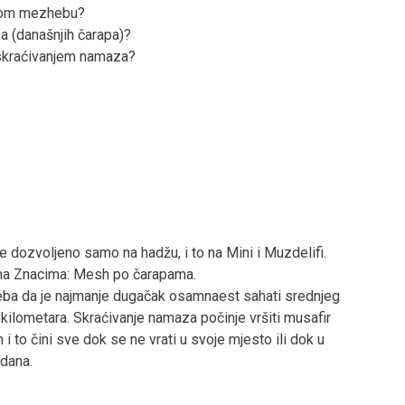
jskom mezhebu?
a (današnjih čarapa)?
 skraćivanjem namaza?
dozvoljeno samo na hadžu, i to na Mini i Muzdelifi.
 na Znacima: Mesh po čarapama.
reba da je najmanje dugačak osamnaest sahati srednjeg
kilometara. Skraćivanje namaza počinje vršiti musafir
 to čini sve dok se ne vrati u svoje mjesto ili dok u
dana.