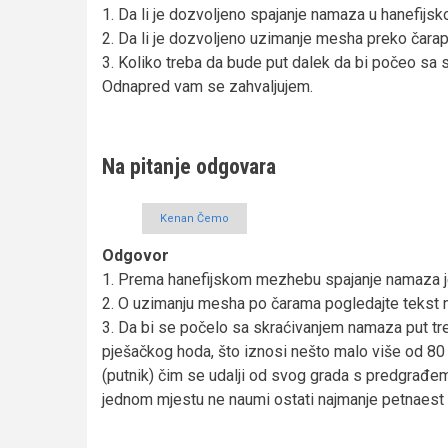
1. Da li je dozvoljeno spajanje namaza u hanefi
2. Da li je dozvoljeno uzimanje mesha preko čarap
3. Koliko treba da bude put dalek da bi počeo sa
Odnapred vam se zahvaljujem.
Na pitanje odgovara
Kenan Čemo
Odgovor
1. Prema hanefijskom mezhebu spajanje namaza je 
2. O uzimanju mesha po čarama pogledajte tekst
3. Da bi se počelo sa skraćivanjem namaza put t
pješačkog hoda, što iznosi nešto malo više od 80 
(putnik) čim se udalji od svog grada s predgrađem i
jednom mjestu ne naumi ostati najmanje petnaest 