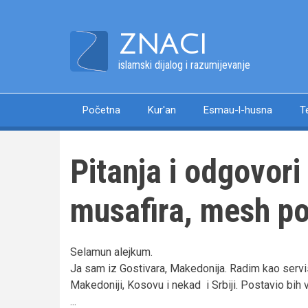
Skip
to
ZNACI
main
content
islamski dijalog i razumijevanje
Početna
Kur'an
Esmau-l-husna
T
Main
navigation
Pitanja i odgovori
musafira, mesh p
Selamun alejkum.
Ja sam iz Gostivara, Makedonija. Radim kao servi
Makedoniji, Kosovu i nekad i Srbiji. Postavio bih
...