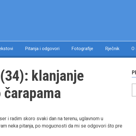
ekstovi
Pitanja i odgovori
Fotografije
Rječnik
O
 (34): klanjanje
P
P
o čarapama
ser i radim skoro svaki dan na terenu, uglavnom u
 vam neka pitanja, po mogucnosti da mi se odgovori što pre