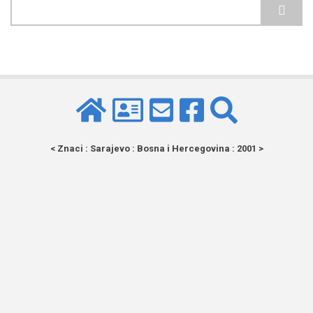
Pretraga
< Znaci : Sarajevo : Bosna i Hercegovina : 2001 >