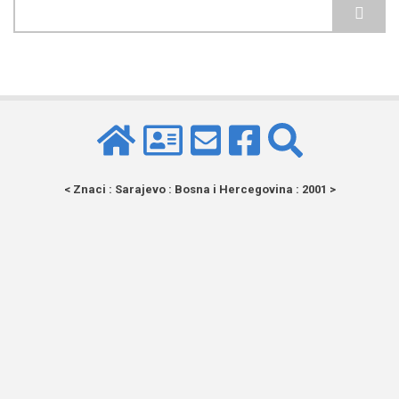
Pretraga
< Znaci : Sarajevo : Bosna i Hercegovina : 2001 >