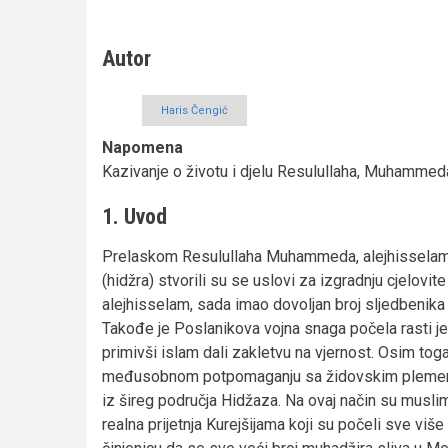
Autor
Haris Čengić
Napomena
Kazivanje o životu i djelu Resulullaha, Muhammed
1. Uvod
Prelaskom Resulullaha Muhammeda, alejhisselam, 
(hidžra) stvorili su se uslovi za izgradnju cjelov
alejhisselam, sada imao dovoljan broj sljedbenika 
Takođe je Poslanikova vojna snaga počela rasti 
primivši islam dali zakletvu na vjernost. Osim to
međusobnom potpomaganju sa židovskim plemeni
iz šireg područja Hidžaza. Na ovaj način su muslim
realna prijetnja Kurejšijama koji su počeli sve više 