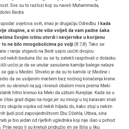
rnost. Sve su to razlozi koji su naveli Muhammeda,
dolini Bedra.
ospodar svjetova svih, imao je drugačiju Odredbu:
I kada
ije skupine, a vi ste više voljeli da vam padne šaka
iječima Svojim istinu utvrdi i nevjernike u korijenu
akar to ne bilo mnogobošcima po volji
(8:7,8). Tako se
e i ranije stigavši na Bedr uspio uočiti dvojicu
kod nekih beduina što su se tu zatekli raspitivali o dolasku
otišli uočio je da se unutar sasušene kamilje balege nalaze
 se gaji u Medini. Shvatio je da su to kamile iz Medine i
naredio da se usiljenim maršem bez noćnog konačenja krene
om su okrenuli na jug i krenuli obalom mora prema Meki
aslanik hitno krenuo ka Meki da uzbuni Kurejšije. Kada se u
čitav grad digao na noge jer su mnogi u toj karavani imali
o okupila vojska od nekih hiljadu do, kako stoji u nekim
anih ljudi pod zapovjedništvom Ebu Džehla, Utbea, sina
b je bio jedan od rijetkih uglednika koji nije išao u pohod
ije nego li su krenuli pridružio im se Iblis u liku