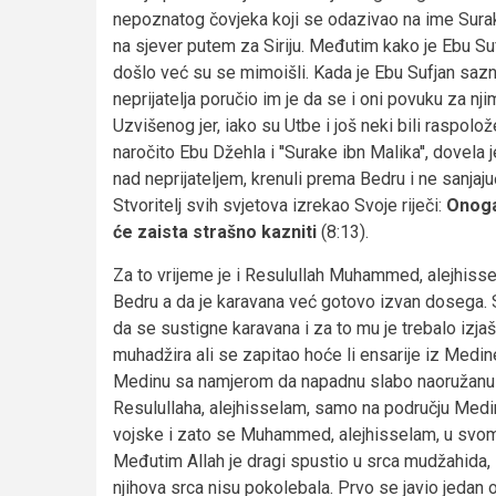
nepoznatog čovjeka koji se odazivao na ime Sura
na sjever putem za Siriju. Međutim kako je Ebu Su
došlo već su se mimoišli. Kada je Ebu Sufjan saz
neprijatelja poručio im je da se i oni povuku za n
Uzvišenog jer, iako su Utbe i još neki bili raspolo
naročito Ebu Džehla i ''Surake ibn Malika'', dovela
nad neprijateljem, krenuli prema Bedru i ne sanjajuć
Stvoritelj svih svjetova izrekao Svoje riječi:
Onoga
će zaista strašno kazniti
(8:13).
Za to vrijeme je i Resulullah Muhammed, alejhiss
Bedru a da je karavana već gotovo izvan dosega. S
da se sustigne karavana i za to mu je trebalo izj
muhadžira ali se zapitao hoće li ensarije iz Med
Medinu sa namjerom da napadnu slabo naoružanu kar
Resulullaha, alejhisselam, samo na području Medi
vojske i zato se Muhammed, alejhisselam, u svom s
Međutim Allah je dragi spustio u srca mudžahida, i
njihova srca nisu pokolebala. Prvo se javio jedan 