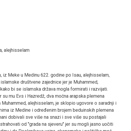
a, alejhisselam
iz Meke u Medinu 622. godine po Isau, alejhisselam,
ite islamske društvene zajednice jer je Muhammed,
kako bi se islamska država mogla formirati i razvijati.
jer su mu Evs i Hazredž, dva moćna arapska plemena
ga Muhammed, alejhisselam, je sklopio ugovore o saradnji i
ma iz Medine i određenim brojem beduinskih plemena
ani dobivali sve više na snazi i sve više su postajali
strahovati od ''grada na sjeveru'' jer su mogli jasno uočiti