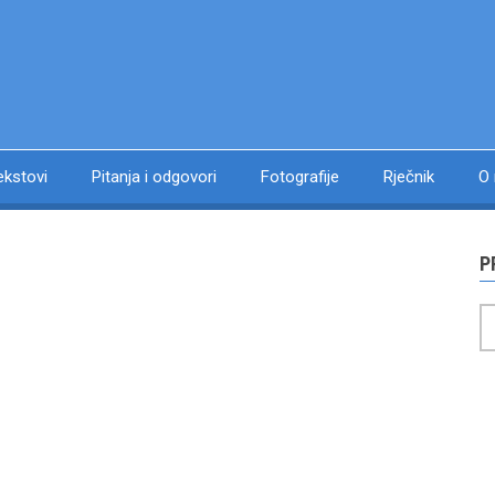
ekstovi
Pitanja i odgovori
Fotografije
Rječnik
O
P
P