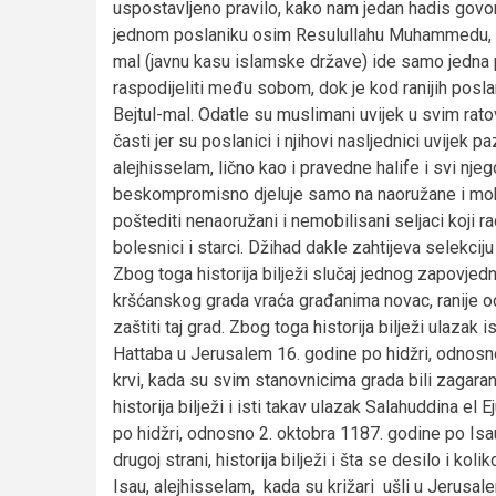
uspostavljeno pravilo, kako nam jedan hadis govori,
jednom poslaniku osim Resulullahu Muhammedu, ale
mal (javnu kasu islamske države) ide samo jedna p
raspodijeliti među sobom, dok je kod ranijih poslani
Bejtul-mal. Odatle su muslimani uvijek u svim ratov
časti jer su poslanici i njihovi nasljednici uvijek 
alejhisselam, lično kao i pravedne halife i svi njeg
beskompromisno djeluje samo na naoružane i mobili
poštediti nenaoružani i nemobilisani seljaci koji r
bolesnici i starci. Džihad dakle zahtijeva selekciju 
Zbog toga historija bilježi slučaj jednog zapovjed
kršćanskog grada vraća građanima novac, ranije od
zaštiti taj grad. Zbog toga historija bilježi ulaz
Hattaba u Jerusalem 16. godine po hidžri, odnosno
krvi, kada su svim stanovnicima grada bili zagaran
historija bilježi i isti takav ulazak Salahuddina el
po hidžri, odnosno 2. oktobra 1187. godine po Isau,
drugoj strani, historija bilježi i šta se desilo i ko
Isau, alejhisselam, kada su križari ušli u Jerusal