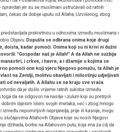
edinu i da Poslanikova vojna, ekonomska i politička moć
io opravdan jer su se muslimani ustručavali od ratnih
am, čekao da dobije uputu od Allaha, Uzvišenog, zbog
 predstavljala prekretnicu u odnosima između muslimana i
dobio Objavu:
Dopušta se odbrana onima koje drugi
je, doista, kadar pomoći. Onima koji su ni krivi ni dužni
vorili: "Gospodar naš je Allah!" A da Allah ne suzbija
manastiri, i crkve, i havre, a i džamije u kojima se
rno pomoći one koji vjeru Njegovu pomažu, ta Allah je
last na Zemlji, molitvu obavljati i milostinju udjeljivati
ćati od nevaljalih. A Allahu se na kraju sve vraća
i potvrdio da je došlo vrijeme ratnih sukoba između
 toga da se odgovori na nasilje i zulum koji su pretrpili
i dobrim dijelom lišeni svojih imetaka, već i zbog mnogo
i između nepomirljivih neprijatelja, prije ili kasnije, mogu
 u slučajevima Allahovih Objava koje su nosili Njegovi
tanje džihada, borbe na Allahovom putu, koja ima za cilj da
i uspostavi vladavina apsolutno pravedinih i savršenih