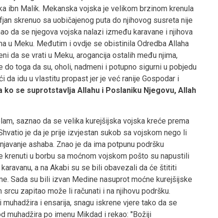
ka ibn Malik. Mekanska vojska je velikom brzinom krenula
fjan skrenuo sa uobičajenog puta do njihovog susreta nije
nao da se njegova vojska nalazi između karavane i njihova
jima u Meku. Međutim i ovdje se obistinila Odredba Allaha
ženi da se vrati u Meku, arogancija ostalih među njima,
 je do toga da su, oholi, nadmeni i potupno sigurni u pobjedu
i da idu u vlastitu propast jer je već ranije Gospodar i
 ko se suprotstavlja Allahu i Poslaniku Njegovu, Allah
elam, saznao da se velika kurejšijska vojska kreće prema
hvatio je da je prije izvjestan sukob sa vojskom nego li
ašnjavanje ashaba. Znao je da ima potpunu podršku
ine krenuti u borbu sa moćnom vojskom pošto su napustili
avanu, a na Akabi su se bili obavezali da će štititi
ne. Sada su bili izvan Medine nasuprot moćne kurejšijske
rcu zapitao može li računati i na njihovu podršku.
 muhadžira i ensarija, snagu iskrene vjere tako da se
od muhadžira po imenu Mikdad i rekao: ''Božiji