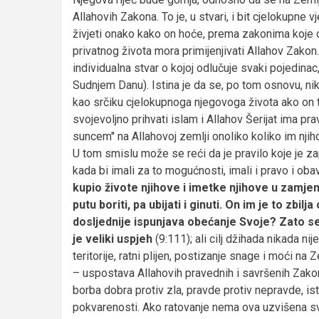
Allahovih Zakona. To je, u stvari, i bit cjelokupne 
živjeti onako kako on hoće, prema zakonima koje 
privatnog života mora primijenjivati Allahov Zakon. I
individualna stvar o kojoj odlučuje svaki pojedina
Sudnjem Danu). Istina je da se, po tom osnovu, niko
kao srčiku cjelokupnoga njegovoga života ako on to 
svojevoljno prihvati islam i Allahov Šerijat ima p
suncem'' na Allahovoj zemlji onoliko koliko im nj
U tom smislu može se reći da je pravilo koje je za
kada bi imali za to mogućnosti, imali i pravo i o
kupio živote njihove i imetke njihove u zamjen
putu boriti, pa ubijati i ginuti. On im je to zbilj
dosljednije ispunjava obećanje Svoje? Zato se 
je veliki uspjeh
(9:111); ali cilj džihada nikada ni
teritorije, ratni plijen, postizanje snage i moći na 
– uspostava Allahovih pravednih i savršenih Zakona 
borba dobra protiv zla, pravde protiv nepravde, isti
pokvarenosti. Ako ratovanje nema ova uzvišena svo