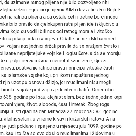
 da uzimanje ratnog plijena nije bilo dozvoljeno niti
jhisselam, – jedino je njemu Allah dozvolio da u Bejtul-
etina ratnog plijena a da ostale četiri petine borci mogu
ka bilo pravilo da cjelokupan ratni plijen ide isključivo u
ima koje su vodili bili nosioci ratnog morala i viteške
pazili na pitanje odabira ciljeva. Odatle su se i Muhammed,
ovi valjani nasljednici držali pravila da se oružjem čvrsto i
sane neprijateljske vojnike i logističare, a da se moraju
ade u polju, nenaoružane i nemobilisane žene, djeca,
ciljeva, poštivanje ratnog prava i principa viteške časti.
nika islamske vojske koji, prilikom napuštanja jednog
 njih uzet po osnovu džizje, jer muslimani nisu mogli
ak islamske vojske pod zapovjedništvom halife Omera ibn
 638. godine po Isau, alejhisselam, bez ijedne jedine kapi
tovani vjera, život, sloboda, čast i imetak. Zbog toga
 Ejubija u isti grad na dan Mir'adža 27. redžepa 583. godine
 alejhisselam, u vrijeme krvavih križarskih ratova. A na
liko je ljudi poklano i spaljeno u mjesecu julu 1099. godine po
em, kao i to šta se sve desilo muslimanima i židovima u