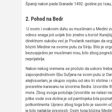
Španiji nakon pada Granade 1492. godine po Isau,
2. Pohod na Bedr
U ovom i ovakvom duhu su muslimani u Medini zap
odnos snaga još uvijek bio znatno u korist Kurejšij
direktnom sukobu već je Poslanik nastojao da organ
blizini Medine na svome putu za Siriju. Bilo je org
bezuspješno jer muslimani nisu, bilo zbog pogrešni
neprijatelja.
Nakon nekog vremena se pročulo da uskoro treba
zapovjedništvom Ebu Sufjana na svom putu iz D
alejhisselam, je okupio vojsku od oko tri stotine i
presretne karavanu na izvorima Bedra. Izvorište
mora. Zbog svoga položaja (izvorište se nalazi na p
pitke vode ova dolina je od pamtivjeka bila poznat
potkontinenta. Upravo zbog toga bilo je sasvim o
je bilo najlakše presresti. Osim toga blizina Medi