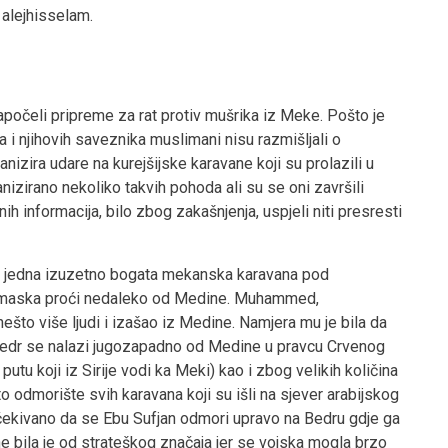
 alejhisselam.
očeli pripreme za rat protiv mušrika iz Meke. Pošto je
a i njihovih saveznika muslimani nisu razmišljali o
izira udare na kurejšijske karavane koji su prolazili u
anizirano nekoliko takvih pohoda ali su se oni završili
h informacija, bilo zbog zakašnjenja, uspjeli niti presresti
 jedna izuzetno bogata mekanska karavana pod
amaska proći nedaleko od Medine. Muhammed,
 nešto više ljudi i izašao iz Medine. Namjera mu je bila da
 Bedr se nalazi jugozapadno od Medine u pravcu Crvenog
utu koji iz Sirije vodi ka Meki) kao i zbog velikih količina
o odmorište svih karavana koji su išli na sjever arabijskog
čekivano da se Ebu Sufjan odmori upravo na Bedru gdje ga
ne bila je od strateškog značaja jer se vojska mogla brzo