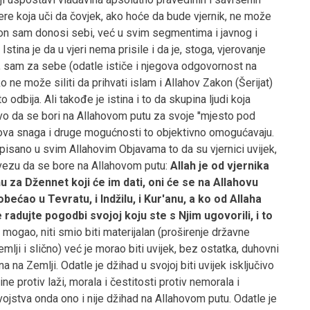
vjere koja uči da čovjek, ako hoće da bude vjernik, ne može
on sam donosi sebi, već u svim segmentima i javnog i
stina je da u vjeri nema prisile i da je, stoga, vjerovanje
c, sam za sebe (odatle ističe i njegova odgovornost na
 ne može siliti da prihvati islam i Allahov Zakon (Šerijat)
odbija. Ali takođe je istina i to da skupina ljudi koja
ravo da se bori na Allahovom putu za svoje ''mjesto pod
ihova snaga i druge mogućnosti to objektivno omogućavaju.
pisano u svim Allahovim Objavama to da su vjernici uvijek,
bavezu da se bore na Allahovom putu:
Allah je od vjernika
u za Džennet koji će im dati, oni će se na Allahovu
a obećao u Tevratu, i Indžilu, i Kur'anu, a ko od Allaha
radujte pogodbi svojoj koju ste s Njim ugovorili, i to
je mogao, niti smio biti materijalan (proširenje državne
Zemlji i slično) već je morao biti uvijek, bez ostatka, duhovni
na Zemlji. Odatle je džihad u svojoj biti uvijek isključivo
ne protiv laži, morala i čestitosti protiv nemorala i
jstva onda ono i nije džihad na Allahovom putu. Odatle je