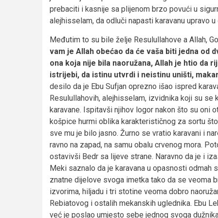
prebaciti i kasnije sa plijenom brzo povući u sigu
alejhisselam, da odluči napasti karavanu upravo u 
Međutim to su bile želje Resulullahove a Allah, G
vam je Allah obećao da će vaša biti jedna od dv
ona koja nije bila naoružana, Allah je htio da r
istrijebi, da istinu utvrdi i neistinu uništi, m
desilo da je Ebu Sufjan oprezno išao ispred karavan
Resulullahovih, alejhisselam, izvidnika koji su se 
karavane. Ispitavši njihov logor nakon što su oni 
košpice hurmi oblika karakterističnog za sortu što
sve mu je bilo jasno. Žurno se vratio karavani i 
ravno na zapad, na samu obalu crvenog mora. Pot
ostavivši Bedr sa lijeve strane. Naravno da je i iz
Meki saznalo da je karavana u opasnosti odmah se 
znatne dijelove svoga imetka tako da se veoma brz
izvorima, hiljadu i tri stotine veoma dobro naoruž
Rebiatovog i ostalih mekanskih uglednika. Ebu Lehe
već je poslao umjesto sebe jednog svoga dužnika. Pr