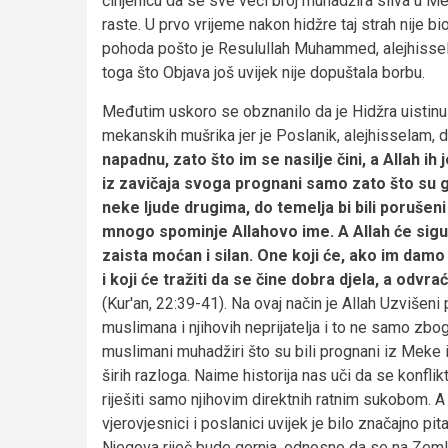
činjenicu da se sve veći broj muhadžira sliva u M
raste. U prvo vrijeme nakon hidžre taj strah nije b
pohoda pošto je Resulullah Muhammed, alejhissel
toga što Objava još uvijek nije dopuštala borbu.
Međutim uskoro se obznanilo da je Hidžra uistinu
mekanskih mušrika jer je Poslanik, alejhisselam, 
napadnu, zato što im se nasilje čini, a Allah ih 
iz zavičaja svoga prognani samo zato što su go
neke ljude drugima, do temelja bi bili porušeni 
mnogo spominje Allahovo ime. A Allah će sigu
zaista moćan i silan. One koji će, ako im damo v
i koji će tražiti da se čine dobra djela, a odvra
(Kur'an, 22:39-41). Na ovaj način je Allah Uzvišen
muslimana i njihovih neprijatelja i to ne samo zbog
muslimani muhadžiri što su bili prognani iz Meke 
širih razloga. Naime historija nas uči da se konflikt
riješiti samo njihovim direktnih ratnim sukobom. A
vjerovjesnici i poslanici uvijek je bilo značajno pi
Njegova riječ bude gornja, odnosno da se na Zemlj