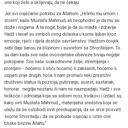
one koji žele a oklijevaju, da ne čekaju.
Jer svi osjećamo potrebu za Allahom. „Hrlimo mu umom i
srcem“, kaže Mustafa Mahmud, ali neophodno je da mu se
dođe i nogama. A te noge, bolje je da su mlađe i zdravije.
Hadž i tavaf su simboli ovog dolaska u kome ljubav kroz
emocije, riječi i djela dostiže savršenstvo. Hadžom čovjek
sebi daje šansu za blizinom i susretom sa Stvoriteljem. To
su dani kada sve naše ovosvjetske obaveze bivaju negdje
pokopane. Sve naše svakodnevne želje, stremljenja i
prohtjevi - hoćemo li stići, hoćemo li zakasniti, hoćemo li
uspjeti prije drugih, hoće li nam promaći neki prestižni
društveni status ili pozicija, putovanje, susret, sastanak,
honorar... negdje nestanu ili nam ne naumpadaju. Hadž i sve
teškoće i odricanja koje sa sobom nosi, troškovi i izdaci su,
kako veli Mustafa Mahmud „ materijalna sredstva koja se
ulažu da se oslobodi ovih preokupacija, da se srce posveti
svome Stvoritelju i da se probude osjećaji o istini ove
bliske blizine Allahu.“