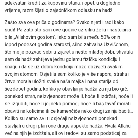
adekvatan kredit za kupovinu stana, i opet, u dogledno
vrijeme, razmišljati o zajedničkom odlasku na hadž.
Zašto sva ova priča o godinama? Svako nijeti i radi kako
sudi! Pa zato što sam ove godine uz silnu želju i nastojanja
bila „Allahovim gostom“. Iako sam bila među 50% onih
ispod pedeset godina starosti, silno zahvalna Uzvišenom,
što me je pozvao sebi u zijaret u nešto mlađoj dobi, shvatila
sam da hadž zahtijeva jednu golemu fizičku kondiciju i
snagu i da se uz dobru kondiciju može doživjeti svakim
svojim atomom. Osjetila sam koliko je više napora, straha i
žrtve morala uložiti svaka naša majka i nana starija od
šezdeset godina, koliko je obavljanje hadža za nju bio grč,
ponekad strah, neizvjesnost: može li, hoće li izdržati, hoće li
se izgubiti, hoće li joj neko pomoći, hoće li baš tavaf morati
obaviti na kolicima ili će kamenčiće neko drugi za nju baciti...
Koliko su samo svi ti osjećaji neizvjesnosti ponekad
stavljali u drugi plan one druge aspekte hadža. Hvala Allahu,
većina njih je izdržala, ali ovi redovi su samo podsticaj za