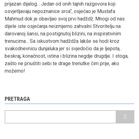
prijazan dijalog... Jedan od onih tajnih razgovora koji
osvjetljavaju nepoznanice srca“, osjećao je Mustafa
Mahmud dok je obavljao svoj prvi hadždž. Mnogi od nas
dijele iste osjećanja neizmjerno zahvalni Stvoritelju na
darovanoj šansi, na postignutoj blizini, na inspirativnim
trenucima... Sa iskustvom hadždža lakše se hodi kroz
svakodnevnicu dunjaluka jer si svjedočio da je ljepota,
beskraj, konačnost, istina i blizina negdje drugdje. I stoga,
zašto ne priuštiti sebi te drage trenutke čim prije, ako
možemo!
PRETRAGA
Pretraga