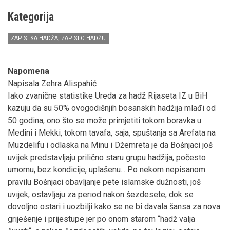
Kategorija
ZAPISI SA HADŽA, ZAPISI O HADŽU
Napomena
Napisala Zehra Alispahić
Iako zvanične statistike Ureda za hadž Rijaseta IZ u BiH
kazuju da su 50% ovogodišnjih bosanskih hadžija mlađi od
50 godina, ono što se može primjetiti tokom boravka u
Medini i Mekki, tokom tavafa, saja, spuštanja sa Arefata na
Muzdelifu i odlaska na Minu i Džemreta je da Bošnjaci još
uvijek predstavljaju prilično staru grupu hadžija, počesto
umornu, bez kondicije, uplašenu... Po nekom nepisanom
pravilu Bošnjaci obavljanje pete islamske dužnosti, još
uvijek, ostavljaju za period nakon šezdesete, dok se
dovoljno ostari i uozbilji kako se ne bi davala šansa za nova
griješenje i prijestupe jer po onom starom “hadž valja