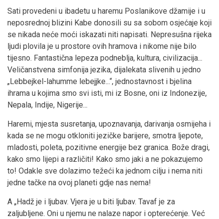
Sati provedeni u ibadetu u haremu Poslanikove džamije i u
neposrednoj blizini Kabe donosili su sa sobom osjećaje koji
se nikada neće moći iskazati niti napisati. Nepresušna rijeka
ljudi plovila je u prostore ovih hramova i nikome nije bilo
tijesno. Fantastična lepeza podneblja, kultura, civilizacija...
Veličanstvena simfonija jezika, dijalekata slivenih u jedno
„Lebbejkel-lahumme lebejjke...“, jednostavnost i bjelina
ihrama u kojima smo svi isti, mi iz Bosne, oni iz Indonezije,
Nepala, Indije, Nigerije...
Haremi, mjesta susretanja, upoznavanja, darivanja osmijeha i
kada se ne mogu otkloniti jezičke barijere, smotra ljepote,
mladosti, poleta, pozitivne energije bez granica. Bože dragi,
kako smo lijepi a različiti! Kako smo jaki a ne pokazujemo
to! Odakle sve dolazimo težeći ka jednom cilju i nema niti
jedne tačke na ovoj planeti gdje nas nema!
A „Hadž je i ljubav. Vjera je u biti ljubav. Tavaf je za
zaljubljene. Oni u njemu ne nalaze napor i opterećenje. Već