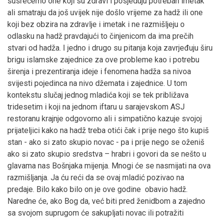
susrećemo one koji su zdravi i posjeduju potreban imetak
ali smatraju da još uvijek nije došlo vrijeme za hadž ili one
koji bez obzira na zdravlje i imetak i ne razmišljeju o
odlasku na hadž pravdajući to činjenicom da ima prečih
stvari od hadža. I jedno i drugo su pitanja koja zavrjeđuju širu
brigu islamske zajednice za ove probleme kao i potrebu
širenja i prezentiranja ideje i fenomena hadža sa nivoa
svijesti pojedinca na nivo džemata i zajednice. U tom
kontekstu slučaj jednog mladića koji se tek približava
tridesetim i koji na jednom iftaru u sarajevskom ASJ
restoranu krajnje odgovorno ali i simpatično kazuje svojoj
prijateljici kako na hadž treba otići čak i prije nego što kupiš
stan - ako si zato skupio novac - pa i prije nego se oženiš
ako si zato skupio sredstva – hrabri i govori da se nešto u
glavama nas Bošnjaka mijenja. Mnogi će se nasmijati na ova
razmišljanja. Ja ću reći da se ovaj mladić pozivao na
predaje. Bilo kako bilo on je ove godine obavio hadž.
Naredne će, ako Bog da, već biti pred ženidbom a zajedno
sa svojom suprugom će sakupljati novac ili potražiti