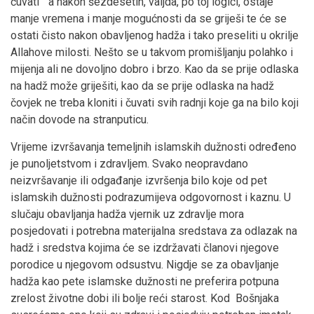
čuvati“ a nakon šezdesetih, valjda, po toj logici, ostaje
manje vremena i manje mogućnosti da se griješi te će se
ostati čisto nakon obavljenog hadža i tako preseliti u okrilje
Allahove milosti. Nešto se u takvom promišljanju polahko i
mijenja ali ne dovoljno dobro i brzo. Kao da se prije odlaska
na hadž može griješiti, kao da se prije odlaska na hadž
čovjek ne treba kloniti i čuvati svih radnji koje ga na bilo koji
način dovode na stranputicu.
Vrijeme izvršavanja temeljnih islamskih dužnosti određeno
je punoljetstvom i zdravljem. Svako neopravdano
neizvršavanje ili odgađanje izvršenja bilo koje od pet
islamskih dužnosti podrazumijeva odgovornost i kaznu. U
slučaju obavljanja hadža vjernik uz zdravlje mora
posjedovati i potrebna materijalna sredstava za odlazak na
hadž i sredstva kojima će se izdržavati članovi njegove
porodice u njegovom odsustvu. Nigdje se za obavljanje
hadža kao pete islamske dužnosti ne preferira potpuna
zrelost životne dobi ili bolje reći starost. Kod Bošnjaka