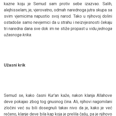
kazne koju je Semud sam protiv sebe izazvao. Salih,
alejhisselam, je, vjerovatno, odmah narednoga jutra skupa sa
svim vjernicima napustio svoj narod. Tako u njihovoj dolini
ostadoše samo nevjernici da u strahu i neizvjesnosti čekaju
tri naredna dana sve dok im ne stiže propast u vidu
jednoga
užasnoga krika
.
Užasni krik
Semud se, kako časni Kur'an kaže, nakon klanja Allahove
deve pokajao zbog tog gnusnog čina. Ali, njihovi nagomilani
zločini već su bili dosegnuli takav nivo da je, kako je već
rečeno, klanje deve bila kap koja je prelila čašu, pa je njihovo