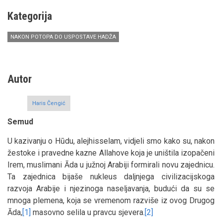
Kategorija
NAKON POTOPA DO USPOSTAVE HADŽA
Autor
Haris Čengić
Semud
U kazivanju o Hūdu, alejhisselam, vidjeli smo kako su, nakon
žestoke i pravedne kazne Allahove koja je uništila izopačeni
Irem, muslimani Āda u južnoj Arabiji formirali novu zajednicu.
Ta zajednica bijaše nukleus daljnjega civilizacijskoga
razvoja Arabije i njezinoga naseljavanja, budući da su se
mnoga plemena, koja se vremenom razviše iz ovog Drugog
Āda,
[1]
masovno selila u pravcu sjevera.
[2]