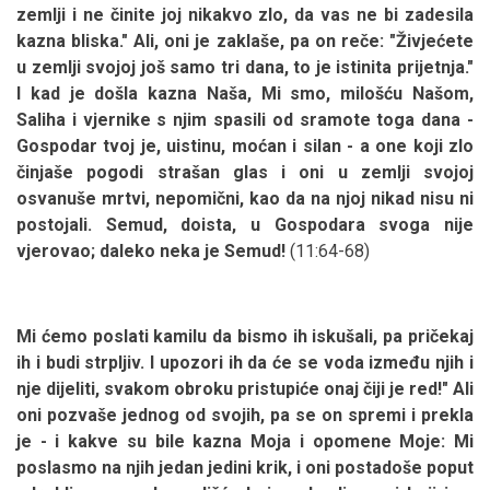
zemlji i ne činite joj nikakvo zlo, da vas ne bi zadesila
kazna bliska." Ali, oni je zaklaše, pa on reče: "Živjećete
u zemlji svojoj još samo tri dana, to je istinita prijetnja."
I kad je došla kazna Naša, Mi smo, milošću Našom,
Saliha i vjernike s njim spasili od sramote toga dana -
Gospodar tvoj je, uistinu, moćan i silan - a one koji zlo
činjaše pogodi strašan glas i oni u zemlji svojoj
osvanuše mrtvi, nepomični, kao da na njoj nikad nisu ni
postojali.
Semud, doista, u Gospodara svoga nije
vjerovao; daleko neka je Semud!
(11:64-68)
Mi ćemo poslati kamilu da bismo ih iskušali, pa pričekaj
ih i budi strpljiv. I upozori ih da će se voda između njih i
nje dijeliti, svakom obroku pristupiće onaj čiji je red!" Ali
oni pozvaše jednog od svojih, pa se on spremi i prekla
je - i kakve su bile kazna Moja i opomene Moje: Mi
poslasmo na njih jedan jedini krik, i oni postadoše poput