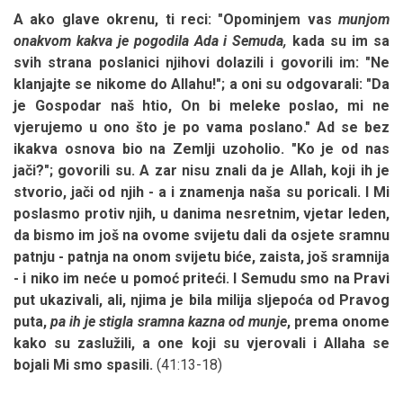
A ako glave okrenu, ti reci: "Opominjem vas
munjom
onakvom kakva je pogodila Ada i Semuda,
kada su im sa
svih strana poslanici njihovi dolazili i govorili im: "Ne
klanjajte se nikome do Allahu!"; a oni su odgovarali: "Da
je Gospodar naš htio, On bi meleke poslao, mi ne
vjerujemo u ono što je po vama poslano." Ad se bez
ikakva osnova bio na Zemlji uzoholio. "Ko je od nas
jači?"; govorili su. A zar nisu znali da je Allah, koji ih je
stvorio, jači od njih - a i znamenja naša su poricali. I Mi
poslasmo protiv njih, u danima nesretnim, vjetar leden,
da bismo im još na ovome svijetu dali da osjete sramnu
patnju - patnja na onom svijetu biće, zaista, još sramnija
- i niko im neće u pomoć priteći. I Semudu smo na Pravi
put ukazivali, ali, njima je bila milija sljepoća od Pravog
puta,
pa ih je stigla sramna kazna od munje
, prema onome
kako su zaslužili, a one koji su vjerovali i Allaha se
bojali Mi smo spasili.
(41:13-18)