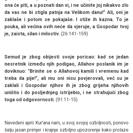
ona će piti, a u poznati dan vi, i ne učinite joj nikakvo zlo
da vas ne bi stigla patnja na Velikom danu!" Ali, oni je
zaklaše i potom se pokajaše. I stiže ih kazna. To je
pouka, ali većina ovih neće da vjeruje, a Gospodar tvoj
je, zaista, silan i milostiv.
(26:141-159)
Semud je zbog obijesti svoje poricao: kad se jedan
nesretnik između njih podigao, Allahov poslanik im je
doviknuo: "Brinite se o Allahovoj kamili i vremenu kad
treba da pije!", ali mu oni nisu povjerovali, već su je
zaklali i Gospodar njihov ih je zbog grijeha njihovih
uništio i do posljednjeg istrijebio, i ne strahujući zbog
toga od odgovornosti.
(91:11-15)
Navedeni ajeti Kur'ana nam, u svoj svojoj ozbiljnosti, ponovo
šalju jasan primjer i krajnje ozbiljno upozorenje kako prolaze