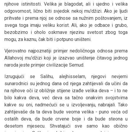
njihove istinitosti. Velika je blagodat, ali i ujedno i velika
odgovornost, lično biti svjedok nekoj mu'džizi. Ako je ljudi
prihvate i prema njoj se odnose sa nužnim poštovanjem, iz
svega toga imaju veliku korist. Ali, ako je odbace i grubo,
bezobzirno i oholo oskrnave njezinu svetost zbog toga
mogu, za kaznu, čak biti i potpuno uništeni.
Vjerovatno najpoznatiji primjer nedoličnoga odnosa prema
Allahovoj mu'džizi koji je izazvao uništenje čitavog jednog
naroda jeste primjer civilizacije Semud.
Izrugujući se Salihu, alejhisselam, njegovi nevjerni
sunarodnici su jednog dana od njega zahtijevali da učini da
na njihove oči iz obližnje stijene izađe velika deva – i to ne
bilo kakva deva, već deva sa tačno onakvim svojstvima
kakve su oni, nadmećući se u izvoljevanju, nabrajali. Tako
zahtijevaše da ta deva bude veoma velika - puno veća od
ostalih deva, da bude crvene boje i da bude steona u
desetom mjesecu. Shvatajući sve samo kao obično