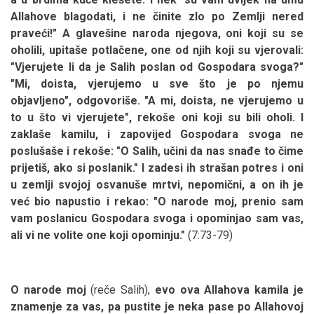
Allahove blagodati, i ne činite zlo po Zemlji nered
praveći!" A glavešine naroda njegova, oni koji su se
oholili, upitaše potlačene, one od njih koji su vjerovali:
"Vjerujete li da je Salih poslan od Gospodara svoga?"
"Mi, doista, vjerujemo u sve što je po njemu
objavljeno", odgovoriše. "A mi, doista, ne vjerujemo u
to u što vi vjerujete", rekoše oni koji su bili oholi. I
zaklaše kamilu, i zapovijed Gospodara svoga ne
poslušaše i rekoše: "O Salih, učini da nas snađe to čime
prijetiš, ako si poslanik." I zadesi ih strašan potres i oni
u zemlji svojoj osvanuše mrtvi, nepomični, a on ih je
već bio napustio i rekao:
"O narode moj, prenio sam
vam poslanicu Gospodara svoga i opominjao sam vas,
ali vi ne volite one koji opominju."
(7:73-79)
O narode moj
(reče Salih),
evo ova Allahova kamila je
znamenje za vas, pa pustite je neka pase po Allahovoj