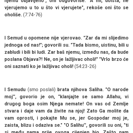
njemu objavljeno", oni odgovoriše. "A mi, doista, ne
vjerujemo u to u što vi vjerujete", rekoše oni što se
oholiše.
(7:74-76)
I Semud u opomene nije vjerovao. "Zar da mi slijedimo
jednoga od nas!"; govorili su. "Tada bismo, uistinu, bili u
zabludi i bili bi ludi. Zar baš njemu, između nas, da bude
poslana Objava?! Ne, on je lažljivac oholi!" "Vrlo brzo će
oni saznati ko je lažljivac oholi!
(54:23-26)
I Semudu
(smo poslali)
brata njihova Saliha. "O narode
moj'', govorio je on, "klanjajte se samo Allahu, vi
drugog boga osim Njega nemate! On vas od Zemlje
stvara i daje vam da živite na njoj! Zato Ga molite da
vam oprosti, i pokajte Mu se, jer Gospodar moj je,
zaista, blizu i odaziva se." "O Salihu'', govorili su oni, "ti
si među nama prije ovoga cijenjen bio. Zašto nam