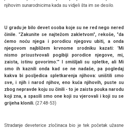
njihovim sunarodnicima kada su vidjeli šta im se desilo.
U gradu je bilo devet osoba koje su ne red nego nered
činile. "Zakunite se najtežom zakletvom", rekoše, "da
ćemo noću njega i porodicu njegovu ubiti, a onda
njegovom najbližem krvnome srodniku kazati: 'Mi
nismo prisustvovali pogibiji porodice njegove, mi,
zaista, istinu govorimo.'" I smišljali su spletke, ali Mi
smo ih kaznili onda kad se ne nadaše, pa pogledaj
kakva bi posljedica spletkarenja njihova: uništili smo
sve, i njih i narod njihov, eno kuća njihovih, puste su
zbog nepravde koju su činili - to je zaista pouka narodu
koji zna, a spasili smo one koji su vjerovali i koji su se
grijeha klonili.
(27:48-53)
Stradanje deveterice zločinaca bio je tek početak užasne