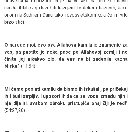
obavezama i upozorio ih je da će ako na bilo koji način
naude Allahovoj devi biti kažnjeni žestokom kaznom, kako
onom na Sudnjem Danu tako i ovosvjetskom koja će im vrlo
brzo stići.
O narode moj, evo ova Allahova kamila je znamenje za
vas, pa pustite je neka pase po Allahovoj zemlji i ne
činite joj nikakvo zlo, da vas ne bi zadesila kazna
bliska."
(11:64)
Mi ćemo poslati kamilu da bismo ih iskušali, pa pričekaj
ih i budi strpljiv. I upozori ih da će se voda između njih i
nje dijeliti, svakom obroku pristupiće onaj čiji je red!"
(54:27,28)