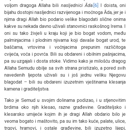
voljom dragoga Allaha bili
nasljednici Āda
.
[6]
I doista, oni
bijahu dostojni nasljednici razvijenoga i moćnoga Āda, jer je i
njima dragi Allah bio podario velike blagodati slične onima
kakve su nekada davno uživali stanovnici raskošnog Irema. I
oni su tako živjeli u kraju koji je bio bogat vodom, među
palminjacima i plodnim njivama koji davaše bogat urod, te
baščama, vrtovima i voćnjacima prepunim različitoga
cvijeća, voća i povrća. Bili su obdareni i obilnim pašnjacima,
pa su uzgajali i dosta stoke. Vidimo kako je milošću dragog
Allaha Semudu obilje sa svih strana pristizalo, a pored svih
navedenih ljepota uživali su i još jednu veliku Njegovu
blagodat – bili su obdareni izuzetnim vještinama klesanja
kamena i graditeljstva.
Tako je Semud u svojim dolinama podizao, i u stjenovitim
brdima oko njih klesao, razne građevine. Graditeljsko i
klesarsko umijeće kojim ih je dragi Allah obdario bilo je
veoma bogato i maštovito, pa su im tako kuće, palate, ulice,
trgovi, hramovi, i ostale građevine, bili izuzetno lijepi,