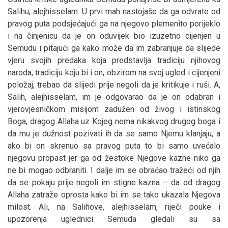
Salihu, alejhisselam. U prvi mah nastojaše da ga odvrate od
pravog puta podsjećajući ga na njegovo plemenito porijeklo
i na činjenicu da je on oduvijek bio izuzetno cijenjen u
Semudu i pitajući ga kako može da im zabranjuje da slijede
vjeru svojih predaka koja predstavlja tradiciju njihovog
naroda, tradiciju koju bi i on, obzirom na svoj ugled i cijenjeni
položaj, trebao da slijedi prije negoli da je kritikuje i ruši. A,
Salih, alejhisselam, im je odgovarao da je on odabran i
vjerovjesničkom misijom zadužen od živog i istinskog
Boga, dragog Allaha uz Kojeg nema nikakvog drugog boga i
da mu je dužnost pozivati ih da se samo Njemu klanjaju, a
ako bi on skrenuo sa pravog puta to bi samo uvećalo
njegovu propast jer ga od žestoke Njegove kazne niko ga
ne bi mogao odbraniti. I dalje im se obraćao tražeći od njih
da se pokaju prije negoli im stigne kazna – da od dragog
Allaha zatraže oprosta kako bi im se tako ukazala Njegova
milost. Ali, na Salihove, alejhisselam, riječi pouke i
upozorenja uglednici Semuda gledali su sa