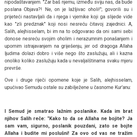
nipodaštavanjem. ''Zar baš njemu, između sviju nas, da bude
poslana Objava?! Ne, on je lažljivac oholi!"; govorili su i
prijeteći nastavljali da i njega i vjernike koji ga slijede vide
kao ''zli predznak'' koji nosi nesreću čitavoj zajednici. A,
Salih, alejhisselam, bi im na to odgovarao da oni sami sebi
donose nesreću svojim oholim i nerazumnim ponašanjem i
upornim istrajavanjem na griješenju, jer od dragoga Allaha
ljudima dolazi dobro i više nego što zaslužuju, ali i kazna
onoliko koliko zaslužuju kada u nevaljalštinama svaku mjeru
prevrše.
Ove i druge riječi opomene koje je Salih, alejhisselam,
upućivao Semudu ostale su zabilježene u časnome Kur'anu:
I Semud je smatrao lažnim poslanike. Kada im brat
njihov Salih reče: "Kako to da se Allaha ne bojite? Ja
sam vam, sigurno, poslanik pouzdani, zato se bojte
Allaha i budite mi poslušni! Za ovo od vas ne tražim