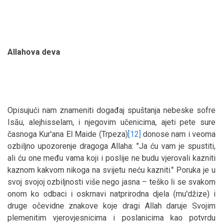
Allahova deva
Opisujući nam znameniti događaj spuštanja nebeske sofre
Isāu, alejhisselam, i njegovim učenicima, ajeti pete sure
časnoga Kur'ana El Maide (Trpeza)
[12]
donose nam i veoma
ozbiljno upozorenje dragoga Allaha: "Ja ću vam je spustiti,
ali ću one među vama koji i poslije ne budu vjerovali kazniti
kaznom kakvom nikoga na svijetu neću kazniti." Poruka je u
svoj svojoj ozbiljnosti više nego jasna – teško li se svakom
onom ko odbaci i oskrnavi natprirodna djela (mu'džize) i
druge očevidne znakove koje dragi Allah daruje Svojim
plemenitim vjerovjesnicima i poslanicima kao potvrdu