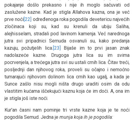
pokajanje došlo prekasno i nije ih moglo sačuvati od
zaslužene kazne. Kad je stigla Allahova kazna, ona je već
prve noći
[22]
određenoga roka pogodila devetericu najvećih
zločinaca koji su, kad su krenuli da ubiju Saliha,
alejhisselam, stradali pod lavinom kamenja. Već narednoga
jutra svi pripadnici Semuda osvanuli su, kako predanja
kazuju, požutjelih lica.
[23]
Bijaše im to prvi jasan znak
nadolazeće kazne. Drugoga jutra lica su im svima
pocrvenjela, a trećega jutra svi su ustali crnih lica. Čitav treći,
posljednji dan njihovog roka, proveli su očajno i nemoćno
tumarajući njihovom dolinom lica crnih kao ugalj, a kada je
Sunce zašlo nisu mogli ništa drugo uraditi osim da odu
vlastitim kućama iščekujući kaznu koja će im doći. A, ona im
je stigla još iste noći.
Kur'an časni nam pominje tri vrste kazne koja je te noći
pogodila Semud. Jedna je
munja koja ih je pogodila: