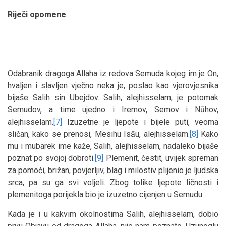
Riječi opomene
Odabranik dragoga Allaha iz redova Semuda kojeg im je On,
hvaljen i slavljen vječno neka je, poslao kao vjerovjesnika
bijaše Salih sin Ubejdov. Salih, alejhisselam, je potomak
Semudov, a time ujedno i Iremov, Semov i Nūhov,
alejhisselam.
[7]
Izuzetne je ljepote i bijele puti, veoma
sličan, kako se prenosi, Mesihu Isāu, alejhisselam.
[8]
Kako
mu i mubarek ime kaže, Salih, alejhisselam, nadaleko bijaše
poznat po svojoj dobroti.
[9]
Plemenit, čestit, uvijek spreman
za pomoći, brižan, povjerljiv, blag i milostiv plijenio je ljudska
srca, pa su ga svi voljeli. Zbog tolike ljepote ličnosti i
plemenitoga porijekla bio je izuzetno cijenjen u Semudu.
Kada je i u kakvim okolnostima Salih, alejhisselam, dobio