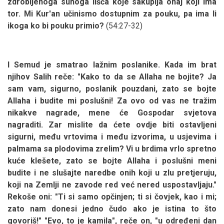
zdrobljenoga suhoga lišća koje sakuplja onaj koji ima
tor. Mi Kur'an učinismo dostupnim za pouku, pa ima li
ikoga ko bi pouku primio?
(54:27-32)
I Semud je smatrao lažnim poslanike. Kada im brat
njihov Salih reče: "Kako to da se Allaha ne bojite? Ja
sam vam, sigurno, poslanik pouzdani, zato se bojte
Allaha i budite mi poslušni! Za ovo od vas ne tražim
nikakve nagrade, mene će Gospodar svjetova
nagraditi. Zar mislite da ćete ovdje biti ostavljeni
sigurni, među vrtovima i među izvorima, u usjevima i
palmama sa plodovima zrelim? Vi u brdima vrlo spretno
kuće klešete, zato se bojte Allaha i poslušni meni
budite i ne slušajte naredbe onih koji u zlu pretjeruju,
koji na Zemlji ne zavode red već nered uspostavljaju."
Rekoše oni: "Ti si samo opčinjen; ti si čovjek, kao i mi;
zato nam donesi jedno čudo ako je istina to što
govoriš!" "Evo, to je kamila", reče on, "u određeni dan