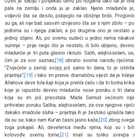
Uzeo je sablju i posjekao devu po nogama tako da je ona
pala na zemlju i onda ju je zaklao. Njeno mladunče je,
vidjevši šta se desilo, pobjeglo na obližnje brdo. Progonili
su ga, ali nije baš sasvim izvijesno šta se s njim zbilo – po
jednima su i njega zaklali, a po drugima ono je nestalo u
jednoj stijeni. Ali, po svemu sudeći u jedno nema nikakve
sumnje – prije nego što je nestalo, ili bilo ubijeno, devino
mladunče je tri puta glasno riknulo. Salih, alejhisselam, se,
čim je za ovo saznao,
[18]
obratio svome narodu riječima:
"Živjećete u zemlji svojoj još samo tri dana, to je istinita
prijetnja.'';
[19]
i tako im prenio dramatičnu vijest da je klanje
Allahove deve bila
kap koja je prelila čašu
i da tri bolna krika
koje je ispustilo devino mladunče nose poruku o tri dana
koja su im još preostala. Mada Semud većinom nije
prihvatao poruku Saliha, alejhisselam, za ove njegove riječi
itekako imadoše sluha – prijetnja ih je žestoko uplašila tako
da su se, kako nam Kur'an časni jasno kaže,
[20]
zbog svega
toga pokajali. Ali, deveterica među njima, koji su i bili
kolovođe svemu tome,
[21]
imali su toliko svirepa i