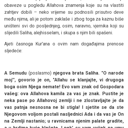
obaveze u pogledu Allahova znamenja koje su na vlastiti
zahtjev dobili – neko vrijeme su podnosili prisutvo deve
među njima, ali je potom zaklaše i zbog toga za kaznu biše
uništeni svi do posljednjeg, osim, naravno, vjernika koji su
slijedili Saliha, alejhisselam, i skupa s njim bili spašeni.
Ajeti časnoga Kur'ana o ovim nam događajima prenose
sljedeće:
A Semudu
(poslasmo)
njegova brata Saliha. "O narode
moj'', govorio je on, "Allahu se klanjajte, vi drugoga
boga osim Njega nemate! Evo vam znak od Gospodara
vašeg: ova Allahova kamila za vas je znak. Pustite je
neka pase po Allahovoj zemlji i ne zlostavljajte je da
vas patnja nesnosna ne bi stigla! I sjetite se da ste
Njegovom voljom postali nasljednici Ada i da vas je On
na Zemlji nastanio; u ravnicama njenim palate gradite,
a u brdima kuće klešete. I nek' su vam uvijek na umu