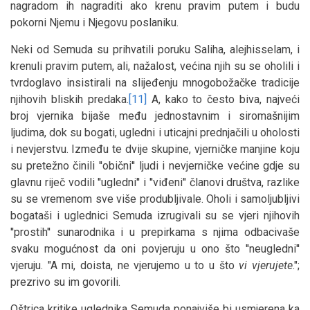
nagradom ih nagraditi ako krenu pravim putem i budu
pokorni Njemu i Njegovu poslaniku.
Neki od Semuda su prihvatili poruku Saliha, alejhisselam, i
krenuli pravim putem, ali, nažalost, većina njih su se oholili i
tvrdoglavo insistirali na slijeđenju mnogobožačke tradicije
njihovih bliskih predaka.
[11]
A, kako to često biva, najveći
broj vjernika bijaše među jednostavnim i siromašnijim
ljudima, dok su bogati, ugledni i uticajni prednjačili u oholosti
i nevjerstvu. Između te dvije skupine, vjerničke manjine koju
su pretežno činili ''obični'' ljudi i nevjerničke većine gdje su
glavnu riječ vodili ''ugledni'' i ''viđeni'' članovi društva, razlike
su se vremenom sve više produbljivale. Oholi i samoljubljivi
bogataši i uglednici Semuda izrugivali su se vjeri njihovih
''prostih'' sunarodnika i u prepirkama s njima odbacivaše
svaku mogućnost da oni povjeruju u ono što ''neugledni''
vjeruju. "A mi, doista, ne vjerujemo u to u što
vi
vjerujete
.";
prezrivo su im govorili.
Oštrica kritike uglednika Semuda ponajviše bi usmjerena ka