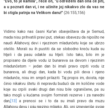
"Evo, to je kamila", reče on, "u određeni dan ona će piti,
a u poznati dan vi, i ne učinite joj nikakvo zlo da vas ne
bi stigla patnja na Velikom danu!"
(26:155,156)
Vidimo kako nas časni Kur'an obavještava da je Semud,
mada nisu prihvatili pravi put, stekao obavezu da nipošto ne
naudi Allahovoj devi i njezinom mladunčetu koje se ubrzo
otelilo. Morali su ih pustiti da se slobodno kreću kuda su
htjeli i da pasu odakle su htjeli. Isto tako, bilo im je
propisano da dijele vodu iz bunareva sa devom i njezinim
mladunčetom – jedan dan bi imali pravo crpiti vodu iz
bunareva, ali drugi dan, kada bi vodu pili deva i njeno
mladunče, nisu im smjeli prilaziti. Taj propis im, doista, nije
činio nikakvu štetu ili nepravdu budući da im količine vode
koje su crpili svaki drugi dan nisu bile ograničene, pa su
tako mogli u kućama svojim formirati rezerve i za naredni
dan,
[13]
a prenosi se i to da su imali pravo da muzu
Allahovu devu i piju njezino mlijeko. Ali, oni iznevjeriše svoje