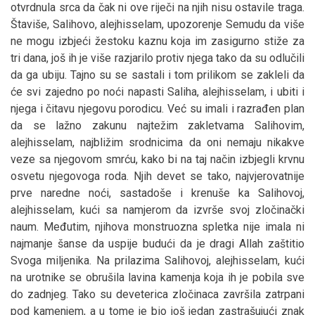
otvrdnula srca da čak ni ove riječi na njih nisu ostavile traga.
Štaviše, Salihovo, alejhisselam, upozorenje Semudu da više
ne mogu izbjeći žestoku kaznu koja im zasigurno stiže za
tri dana, još ih je više razjarilo protiv njega tako da su odlučili
da ga ubiju. Tajno su se sastali i tom prilikom se zakleli da
će svi zajedno po noći napasti Saliha, alejhisselam, i ubiti i
njega i čitavu njegovu porodicu. Već su imali i razrađen plan
da se lažno zakunu najtežim zakletvama Salihovim,
alejhisselam, najbližim srodnicima da oni nemaju nikakve
veze sa njegovom smrću, kako bi na taj način izbjegli krvnu
osvetu njegovoga roda. Njih devet se tako, najvjerovatnije
prve naredne noći, sastadoše i krenuše ka Salihovoj,
alejhisselam, kući sa namjerom da izvrše svoj zločinački
naum. Međutim, njihova monstruozna spletka nije imala ni
najmanje šanse da uspije budući da je dragi Allah zaštitio
Svoga miljenika. Na prilazima Salihovoj, alejhisselam, kući
na urotnike se obrušila lavina kamenja koja ih je pobila sve
do zadnjeg. Tako su deveterica zločinaca završila zatrpani
pod kamenjem, a u tome je bio još jedan zastrašujući znak