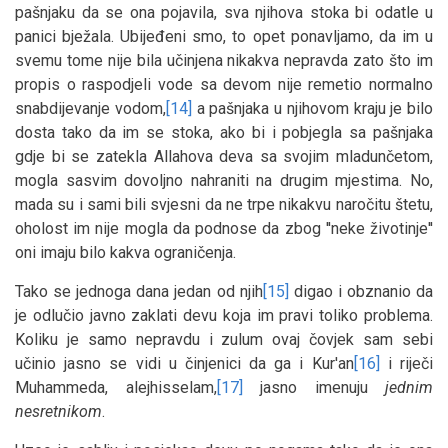
pašnjaku da se ona pojavila, sva njihova stoka bi odatle u
panici bježala. Ubijeđeni smo, to opet ponavljamo, da im u
svemu tome nije bila učinjena nikakva nepravda zato što im
propis o raspodjeli vode sa devom nije remetio normalno
snabdijevanje vodom,
[14]
a pašnjaka u njihovom kraju je bilo
dosta tako da im se stoka, ako bi i pobjegla sa pašnjaka
gdje bi se zatekla Allahova deva sa svojim mladunčetom,
mogla sasvim dovoljno nahraniti na drugim mjestima. No,
mada su i sami bili svjesni da ne trpe nikakvu naročitu štetu,
oholost im nije mogla da podnose da zbog ''neke životinje''
oni imaju bilo kakva ograničenja.
Tako se jednoga dana jedan od njih
[15]
digao i obznanio da
je odlučio javno zaklati devu koja im pravi toliko problema.
Koliku je samo nepravdu i zulum ovaj čovjek sam sebi
učinio jasno se vidi u činjenici da ga i Kur'an
[16]
i riječi
Muhammeda, alejhisselam,
[17]
jasno imenuju
jednim
nesretnikom
.