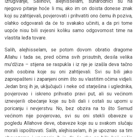
izrugivanje, Salihovi, alejhisselam, sunarodnici su na
njegovo pitanje hoće li mu, ako im on doista donese znak
koji su zahtijevali, povjerovati i prihvatiti ono čemu ih poziva,
olahko odgovarali da će to svakako učiniti, a da pri tome
uopće nisu bili svjesni koliku samo odgovornost time na
vlastita leđa tovare.
Salih, alejhisselam, se potom dovom obratio dragome
Allahu i tada se, pred očima svih prisutnih, desila velika
mu'džiza – stijena se raspukla i iz nje je izašla deva tačno
onih osobina koje su oni zahtijevali. Svi su bili jako
zaprepašteni i zapanjeni onim što su vlastitim očima vidjeli.
Jedan broj ih je, uključujući i neke od starješina i uglednika,
povjerovao i iskreno prihvatio pravi put, ali su većinom
iznevjerili obećanje koje su bili dali i ostali su uporni u
poricanju i nevjerstvu. No, bez obzira na to što Semud
većinom nije povjerovao, svi su oni stekli obaveze u
pogledu Allahove deve, obaveze koje su u svakom slučaju
morali ispoštovati. Salih, alejhisselam, ih je upoznao sa tim