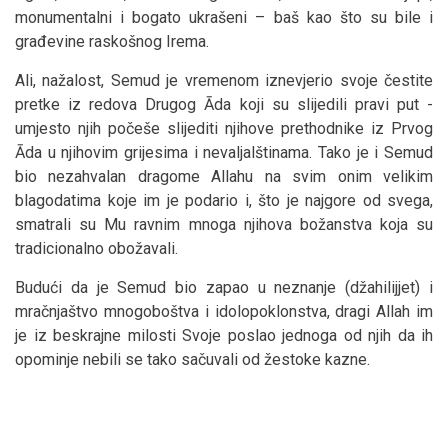
monumentalni i bogato ukrašeni – baš kao što su bile i
građevine raskošnog Irema.
Ali, nažalost, Semud je vremenom iznevjerio svoje čestite
pretke iz redova Drugog Āda koji su slijedili pravi put -
umjesto njih počeše slijediti njihove prethodnike iz Prvog
Āda u njihovim grijesima i nevaljalštinama. Tako je i Semud
bio nezahvalan dragome Allahu na svim onim velikim
blagodatima koje im je podario i, što je najgore od svega,
smatrali su Mu ravnim mnoga njihova božanstva koja su
tradicionalno obožavali.
Budući da je Semud bio zapao u neznanje (džahilijjet) i
mračnjaštvo mnogoboštva i idolopoklonstva, dragi Allah im
je iz beskrajne milosti Svoje poslao jednoga od njih da ih
opominje nebili se tako sačuvali od žestoke kazne.