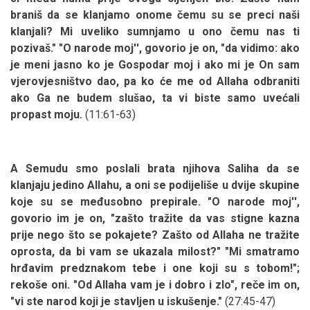
braniš da se klanjamo onome čemu su se preci naši
klanjali? Mi uveliko sumnjamo u ono čemu nas ti
pozivaš." "O narode moj'', govorio je on, "da vidimo: ako
je meni jasno ko je Gospodar moj i ako mi je On sam
vjerovjesništvo
dao, pa ko će me od Allaha odbraniti
ako Ga ne budem slušao, ta vi biste samo uvećali
propast moju.
(11:61-63)
A Semudu smo poslali brata njihova Saliha da se
klanjaju jedino Allahu, a oni se podijeliše u dvije skupine
koje su se međusobno prepirale. "O narode moj'',
govorio im je on, "zašto tražite da vas stigne kazna
prije nego što se pokajete? Zašto od Allaha ne tražite
oprosta, da bi vam se ukazala milost?" "Mi smatramo
hrđavim predznakom tebe i one koji su s tobom!";
rekoše oni. "Od Allaha vam je i dobro i zlo", reče im on,
"vi ste narod koji je stavljen u iskušenje."
(27:45-47)