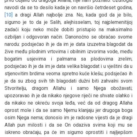
prvu Objavu od dragoga Allaha, nije nam poznato. Uzunoglu
navodi da se to desilo kada je on navršio četrdeset godina,
[10]
a dragi Allah najbolje zna. No, kada god da je bilo,
sigurno je to da je Salih, alejhisselam, toj najplemenitijoj
zadaći koju neko može dobiti pristupio na maksimalno
ozbiljan i odgovoran način. Danonoćno se obraćao svome
narodu: podsjećao ih je da im je data izuzetna blagodat da
žive među plodnim vrtovima i obilnim izvorima vode, među
bogatim usjevima i palmama sa plodovima zrelim;
podsjećao ih je da im je data velika blagodat i u vještini da u
stjenovitim brdima veoma spretno kuće klešu; podsjećao ih
je da su zbog svih tih blagodati dužni biti zahvalni svom
Stvoritelju, dragom Allahu i samo Njega obožavati;
upozoravao ih je da nikako njegove riječi ne shvate olahko i
da nikako ne okreću svoja leđa, već da od dragog Allaha
oprost mole i da se samo Njemu klanjaju jer drugoga boga
osim Njega nema; donosio im je radosne vijesti da je dragi
Allah pun milosti i da se On odaziva svima koji mu se
iskreno obraćaju, pa će im sigurno oprostiti i najljepšom