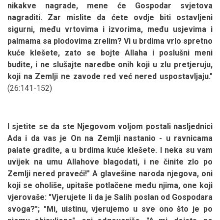
nikakve nagrade, mene će Gospodar svjetova
nagraditi. Zar mislite da ćete ovdje biti ostavljeni
sigurni, među vrtovima i izvorima, među usjevima i
palmama sa plodovima zrelim? Vi u brdima vrlo spretno
kuće klešete, zato se bojte Allaha i poslušni meni
budite, i ne slušajte naredbe onih koji u zlu pretjeruju,
koji na Zemlji ne zavode red već nered uspostavljaju."
(26:141-152)
I sjetite se da ste Njegovom voljom postali nasljednici
Ada i da vas je On na Zemlji nastanio - u ravnicama
palate gradite, a u brdima kuće klešete. I neka su vam
uvijek na umu Allahove blagodati, i ne činite zlo po
Zemlji nered praveći!" A glavešine naroda njegova, oni
koji se oholiše, upitaše potlačene među njima, one koji
vjerovaše: "Vjerujete li da je Salih poslan od Gospodara
svoga?"; "Mi, uistinu, vjerujemo u sve ono što je po