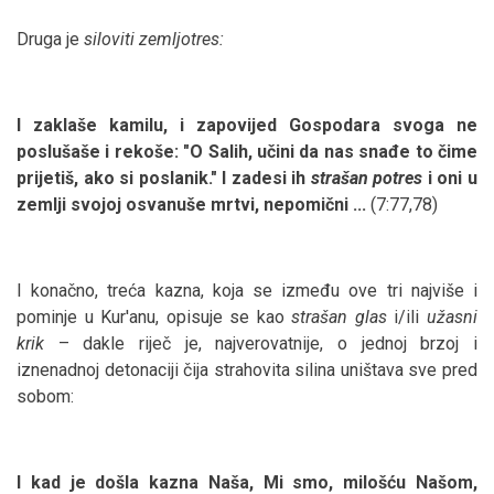
Druga je
siloviti zemljotres:
I zaklaše kamilu, i zapovijed Gospodara svoga ne
poslušaše i rekoše: "O Salih, učini da nas snađe to čime
prijetiš, ako si poslanik." I zadesi ih
strašan potres
i oni u
zemlji svojoj osvanuše mrtvi, nepomični ...
(7:77,78)
I konačno, treća kazna, koja se između ove tri najviše i
pominje u Kur'anu, opisuje se kao
strašan glas
i/ili
užasni
krik
– dakle riječ je, najverovatnije, o jednoj brzoj i
iznenadnoj detonaciji čija strahovita silina uništava sve pred
sobom:
I kad je došla kazna Naša, Mi smo, milošću Našom,