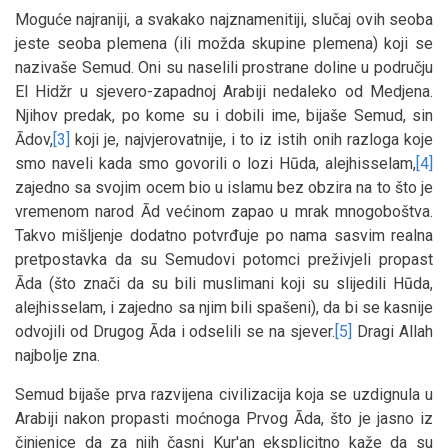
Moguće najraniji, a svakako najznamenitiji, slučaj ovih seoba
jeste seoba plemena (ili možda skupine plemena) koji se
nazivaše Semud. Oni su naselili prostrane doline u području
El Hidžr u sjevero-zapadnoj Arabiji nedaleko od Medjena.
Njihov predak, po kome su i dobili ime, bijaše Semud, sin
Ādov,
[3]
koji je, najvjerovatnije, i to iz istih onih razloga koje
smo naveli kada smo govorili o lozi Hūda, alejhisselam,
[4]
zajedno sa svojim ocem bio u islamu bez obzira na to što je
vremenom narod Ād većinom zapao u mrak mnogoboštva.
Takvo mišljenje dodatno potvrđuje po nama sasvim realna
pretpostavka da su Semudovi potomci preživjeli propast
Āda (što znači da su bili muslimani koji su slijedili Hūda,
alejhisselam, i zajedno sa njim bili spašeni), da bi se kasnije
odvojili od Drugog Āda i odselili se na sjever.
[5]
Dragi Allah
najbolje zna.
Semud bijaše prva razvijena civilizacija koja se uzdignula u
Arabiji nakon propasti moćnoga Prvog Āda, što je jasno iz
činjenice da za njih časni Kur'an eksplicitno kaže da su