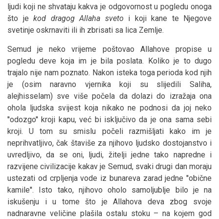
ljudi koji ne shvataju kakva je odgovornost u pogledu onoga
što je
kod dragog Allaha
sveto
i koji kane te Njegove
svetinje oskrnaviti ili ih zbrisati sa lica Zemlje.
Semud je neko vrijeme poštovao Allahove propise u
pogledu deve koja im je bila poslata. Koliko je to dugo
trajalo nije nam poznato. Nakon isteka toga perioda kod njih
je (osim naravno vjernika koji su slijedili Saliha,
alejhisselam) sve više počela da dolazi do izražaja ona
ohola ljudska svijest koja nikako ne podnosi da joj neko
''odozgo'' kroji kapu, već bi isključivo da je ona sama sebi
kroji. U tom su smislu počeli razmišljati kako im je
neprihvatljivo, čak štaviše za njihovo ljudsko dostojanstvo i
uvredljivo, da se oni, ljudi, žitelji jedne tako napredne i
razvijene civilizacije kakav je Semud, svaki drugi dan moraju
ustezati od crpljenja vode iz bunareva zarad jedne ''obične
kamile''. Isto tako, njihovo oholo samoljublje bilo je na
iskušenju i u tome što je Allahova deva zbog svoje
nadnaravne veličine plašila ostalu stoku – na kojem god