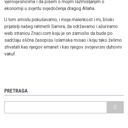
vjerovjesnicima i da pišem o mojim razmišljanjim o
ekonomiji u svjetlu svjedočenja dragog Allaha.
U tom smislu pokušavamo, i moja malenkost i mi, bliski
prijatelji našeg rahmetli Samira, da održavamo i ažuriramo
web stranicu Znaci.com koju je on zamislio da bude po
sadržaju slična časopisu Islamska misao i koju tako želimo
shvatati kao njegov emanet i kao njegov svojevrsni duhovni
vakuf.
PRETRAGA
Pretraga