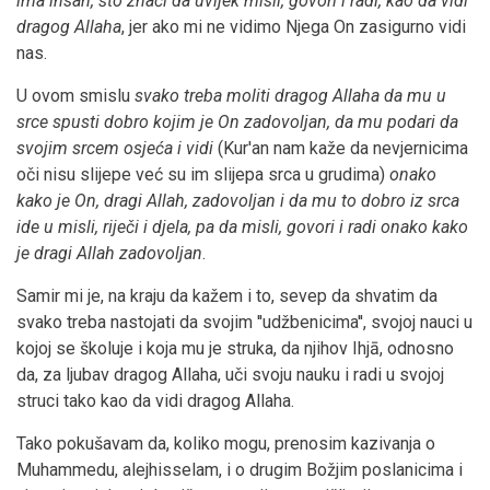
ima ihsan, što znači da uvijek misli, govori i radi, kao da vidi
dragog Allaha
, jer ako mi ne vidimo Njega On zasigurno vidi
nas.
U ovom smislu
svako treba moliti dragog Allaha da mu u
srce spusti dobro kojim je On zadovoljan, da mu podari da
svojim srcem osjeća i vidi
(Kur'an nam kaže da nevjernicima
oči nisu slijepe već su im slijepa srca u grudima)
onako
kako je On, dragi Allah, zadovoljan i da mu to dobro iz srca
ide u misli, riječi i djela, pa da misli, govori i radi onako kako
je dragi Allah zadovoljan
.
Samir mi je, na kraju da kažem i to, sevep da shvatim da
svako treba nastojati da svojim ''udžbenicima'', svojoj nauci u
kojoj se školuje i koja mu je struka, da njihov Ihjā, odnosno
da, za ljubav dragog Allaha, uči svoju nauku i radi u svojoj
struci tako kao da vidi dragog Allaha.
Tako pokušavam da, koliko mogu, prenosim kazivanja o
Muhammedu, alejhisselam, i o drugim Božjim poslanicima i