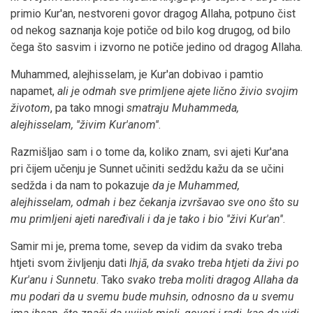
primio Kur'an, nestvoreni govor dragog Allaha, potpuno čist
od nekog saznanja koje potiče od bilo kog drugog, od bilo
čega što sasvim i izvorno ne potiče jedino od dragog Allaha.
Muhammed, alejhisselam, je Kur'an dobivao i pamtio
napamet,
ali je odmah sve primljene ajete lično živio svojim
životom
, pa tako mnogi
smatraju Muhammeda,
alejhisselam, ''živim Kur'anom''
.
Razmišljao sam i o tome da, koliko znam, svi ajeti Kur'ana
pri čijem učenju je Sunnet učiniti sedždu kažu da se učini
sedžda i da nam to pokazuje
da je Muhammed,
alejhisselam, odmah i bez čekanja izvršavao sve ono što su
mu primljeni ajeti naređivali i da je tako i bio ''živi Kur'an''
.
Samir mi je, prema tome, sevep da vidim da svako treba
htjeti svom življenju dati
Ihjā
,
da svako treba htjeti da živi po
Kur'anu i Sunnetu
. Tako
svako treba moliti dragog Allaha da
mu podari da u svemu bude muhsin, odnosno da u svemu