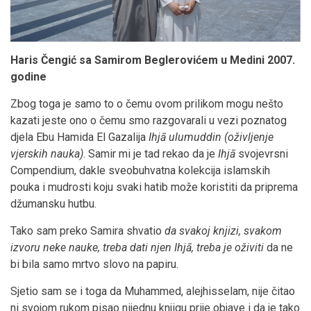
Haris Čengić sa Samirom Beglerovićem u Medini 2007.
godine
Zbog toga je samo to o čemu ovom prilikom mogu nešto
kazati jeste ono o čemu smo razgovarali u vezi poznatog
djela Ebu Hamida El Gazalija
Ihjā ulumuddin (oživljenje
vjerskih nauka)
. Samir mi je tad rekao da je
Ihjā
svojevrsni
Compendium, dakle sveobuhvatna kolekcija islamskih
pouka i mudrosti koju svaki hatib može koristiti da priprema
džumansku hutbu.
Tako sam preko Samira shvatio
da svakoj knjizi, svakom
izvoru neke nauke, treba dati njen Ihjā, treba je oživiti
da ne
bi bila samo mrtvo slovo na papiru.
Sjetio sam se i toga da Muhammed, alejhisselam, nije čitao
ni svojom rukom pisao nijednu knjigu prije objave i da je tako