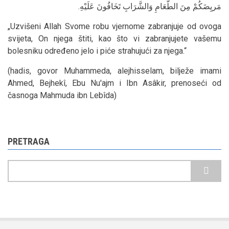
مَريِضَكُمْ مِنَ الطَّعَامِ وَالشَّرَابِ تَخَافُونَ عَلَيْهِ.
„Uzvišeni Allah Svome robu vjernome zabranjuje od ovoga
svijeta, On njega štiti, kao što vi zabranjujete vašemu
bolesniku određeno jelo i piće strahujući za njega.“
(hadis, govor Muhammeda, alejhisselam, bilježe imami
Ahmed, Bejhekî, Ebu Nu'ajm i Ibn Asâkir, prenoseći od
časnoga Mahmuda ibn Lebîda)
PRETRAGA
Pretraga