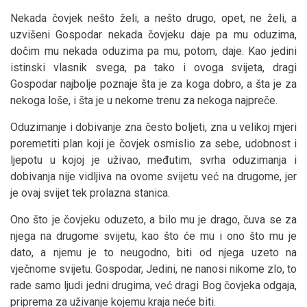
Nekada čovjek nešto želi, a nešto drugo, opet, ne želi, a
uzvišeni Gospodar nekada čovjeku daje pa mu oduzima,
dočim mu nekada oduzima pa mu, potom, daje. Kao jedini
istinski vlasnik svega, pa tako i ovoga svijeta, dragi
Gospodar najbolje poznaje šta je za koga dobro, a šta je za
nekoga loše, i šta je u nekome trenu za nekoga najpreče.
Oduzimanje i dobivanje zna često boljeti, zna u velikoj mjeri
poremetiti plan koji je čovjek osmislio za sebe, udobnost i
ljepotu u kojoj je uživao, međutim, svrha oduzimanja i
dobivanja nije vidljiva na ovome svijetu već na drugome, jer
je ovaj svijet tek prolazna stanica.
Ono što je čovjeku oduzeto, a bilo mu je drago, čuva se za
njega na drugome svijetu, kao što će mu i ono što mu je
dato, a njemu je to neugodno, biti od njega uzeto na
vječnome svijetu. Gospodar, Jedini, ne nanosi nikome zlo, to
rade samo ljudi jedni drugima, već dragi Bog čovjeka odgaja,
priprema za uživanje kojemu kraja neće biti.