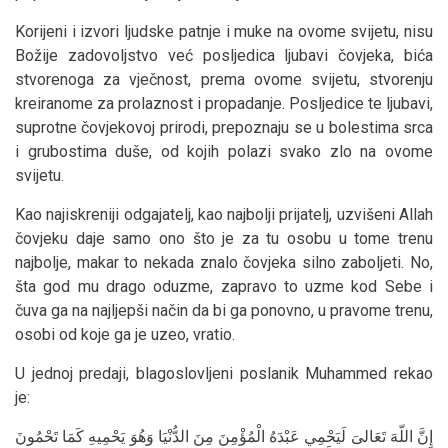
Korijeni i izvori ljudske patnje i muke na ovome svijetu, nisu
Božije zadovoljstvo već posljedica ljubavi čovjeka, bića
stvorenoga za vječnost, prema ovome svijetu, stvorenju
kreiranome za prolaznost i propadanje. Posljedice te ljubavi,
suprotne čovjekovoj prirodi, prepoznaju se u bolestima srca
i grubostima duše, od kojih polazi svako zlo na ovome
svijetu.
Kao najiskreniji odgajatelj, kao najbolji prijatelj, uzvišeni Allah
čovjeku daje samo ono što je za tu osobu u tome trenu
najbolje, makar to nekada znalo čovjeka silno zaboljeti. No,
šta god mu drago oduzme, zapravo to uzme kod Sebe i
čuva ga na najljepši način da bi ga ponovno, u pravome trenu,
osobi od koje ga je uzeo, vratio.
U jednoj predaji, blagoslovljeni poslanik Muhammed rekao
je:
إِنَّ اللّهَ تَعَالىَ لَيَحْمِي عَبْدَهُ الْمُؤْمِنَ مِنَ الدُّنْيَا وَهُوَ يَحْمِيهِ كَمَا تَحْمُونَ