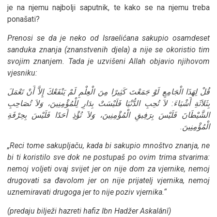
je na njemu najbolji saputnik, te kako se na njemu treba
ponašati?
Prenosi se da je neko od Israelićana sakupio osamdeset
sanduka znanja (
znanstvenih djela
) a nije se okoristio tim
svojim znanjem. Tada je uzvišeni Allah objavio njihovom
vjesniku:
قُلْ لِهَذَا الْجَامِعِ لَوْ جَمَعْتَ كَثِيرًا مِنَ الْعِلْمِ لَمْ يَنْفَعْكَ إِلاَّ أَنْ تَعْمَلَ
بِثَلاَثَةِ أَشْيَاءَ
: لاَ تُحِبِ الدُّنْيَا فَلَيْسَتْ بِدَارِ لِلْمُؤْمِنِينَ، وَلاَ تُصَاحِبِ
الشَّيْطَانَ فَلَيْسَ بِرَفِيقِ الْمُؤْمِنِينَ، وَلاَ تُؤْذِ أَحَدًا فَلَيْسَ بِحِرْفَةِ
الْمُؤْمِنِينَ.
„Reci tome sakupljaču, kada bi sakupio mnoštvo znanja, ne
bi ti koristilo sve dok ne postupaš po ovim trima stvarima:
nemoj voljeti ovaj svijet jer on nije dom za vjernike, nemoj
drugovati sa đavolom jer on nije prijatelj vjernika, nemoj
uznemiravati drugoga jer to nije poziv vjernika.“
(predaju bilježi hazreti hafiz Ibn Hadžer Askalânî)