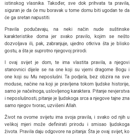
istinskog vlasnika. Također, sve dok prihvata ta pravila,
siguran je da će mu boravak u tome domu biti ugodan te da
će ga sretan napustiti.
Pravila podučavaju, na neki način nude suštinske
karakteristike doma jer svako pravilo, kojim se nešto
dozvoljava ili, pak, zabranjuje, ujedno otkriva šta je blisko
gostu, a šta je suprotno njegovoj prirodi.
I ovaj svijet je dom, te ima vlastita pravila, a njegovi
stanovnici dijele se na one koji su vjerni dragome Bogu i
one koji su Mu neposlušni. Ta podjela, bez obzira na sve
moduse, načine na koji je pravljena tokom ljudske historije,
samo je načelnoga, uslovljenog karaktera. Pitanje nevjerstva
i neposlušnosti, pitanje je ljudskoga srca a njegove tajne zna
samo njegov tvorac, uzvišeni Allah.
Život na ovome svijetu ima svoja pravila, i svako od njih u
velikoj mjeri može definirati prirodu i smisao ljudskoga
života. Pravila daju odgovore na pitanja: Šta je ovaj svijet, ko