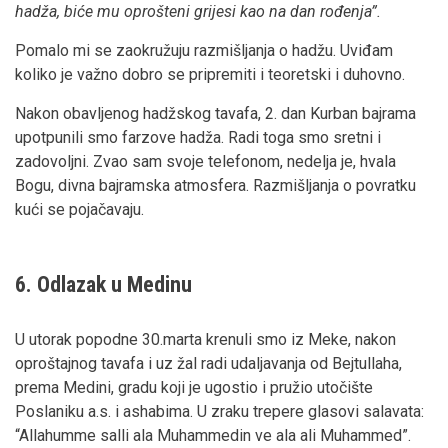
hadža, biće mu oprošteni grijesi kao na dan rođenja”.
Pomalo mi se zaokružuju razmišljanja o hadžu. Uviđam
koliko je važno dobro se pripremiti i teoretski i duhovno.
Nakon obavljenog hadžskog tavafa, 2. dan Kurban bajrama
upotpunili smo farzove hadža. Radi toga smo sretni i
zadovoljni. Zvao sam svoje telefonom, nedelja je, hvala
Bogu, divna bajramska atmosfera. Razmišljanja o povratku
kući se pojačavaju.
6. Odlazak u Medinu
U utorak popodne 30.marta krenuli smo iz Meke, nakon
oproštajnog tavafa i uz žal radi udaljavanja od Bejtullaha,
prema Medini, gradu koji je ugostio i pružio utočište
Poslaniku a.s. i ashabima. U zraku trepere glasovi salavata:
“Allahumme salli ala Muhammedin ve ala ali Muhammed”.