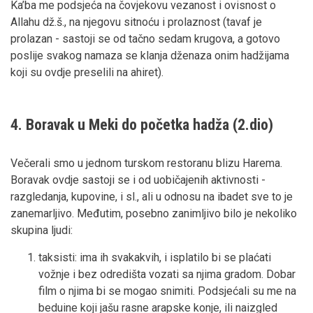
Ka’ba me podsjeća na čovjekovu vezanost i ovisnost o
Allahu dž.š., na njegovu sitnoću i prolaznost (tavaf je
prolazan - sastoji se od tačno sedam krugova, a gotovo
poslije svakog namaza se klanja dženaza onim hadžijama
koji su ovdje preselili na ahiret).
4. Boravak u Meki do početka hadža (2.dio)
Večerali smo u jednom turskom restoranu blizu Harema.
Boravak ovdje sastoji se i od uobičajenih aktivnosti -
razgledanja, kupovine, i sl., ali u odnosu na ibadet sve to je
zanemarljivo. Međutim, posebno zanimljivo bilo je nekoliko
skupina ljudi:
taksisti: ima ih svakakvih, i isplatilo bi se plaćati
vožnje i bez odredišta vozati sa njima gradom. Dobar
film o njima bi se mogao snimiti. Podsjećali su me na
beduine koji jašu rasne arapske konje, ili naizgled