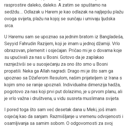
rasprostire daleko, daleko. A zatim se spuštamo na
sedždu…. Odlazak u Harem je kao odlazak na najljepšu plažu
ovoga svijeta, plažu na kojoj se sunčaju i umivaju ljudska
srca.
U Haremu sam se upoznao sa jednim bratom iz Bangladeša,
Seyyid Fahrudin Razijem, koji je imam u jednoj džamiji. Vrlo
obrazovan, plemenit i osjećajan. Pričao mi je o dovama koje
su upućivali za nas u Bosni. Gotovo da je zaplakao
raznježivši se u suosjećanju za ono što smo u Bosni
propatili. Neka ga Allah nagradi. Drago mi je što sam ga
upoznao sa Džaferom Resulom, našim prijateljem iz Irana s
kojim smo se ranije upoznali. Individualna dimenzija hadža,
pogotovo za nas koji prvi put dolazimo, je u prvom planu, ali
je vrlo važna i društvena, u vidu susreta muslimana svijeta.
I pored toga što sam već desetak dana u Meki, još imam
osjećaj kao da sanjam. Razmišljanje u vremenu odvojenosti i
osamljivanja sa samim sobom. O odgovornosti za svoj