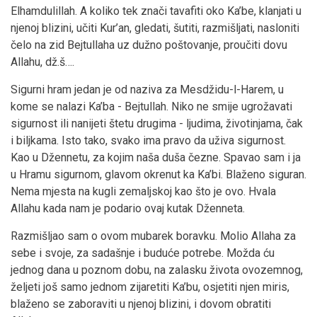
Elhamdulillah. A koliko tek znači tavafiti oko Ka’be, klanjati u
njenoj blizini, učiti Kur’an, gledati, šutiti, razmišljati, nasloniti
čelo na zid Bejtullaha uz dužno poštovanje, proučiti dovu
Allahu, dž.š….
Sigurni hram jedan je od naziva za Mesdžidu-l-Harem, u
kome se nalazi Ka’ba - Bejtullah. Niko ne smije ugrožavati
sigurnost ili nanijeti štetu drugima - ljudima, životinjama, čak
i biljkama. Isto tako, svako ima pravo da uživa sigurnost.
Kao u Džennetu, za kojim naša duša čezne. Spavao sam i ja
u Hramu sigurnom, glavom okrenut ka Ka’bi. Blaženo siguran.
Nema mjesta na kugli zemaljskoj kao što je ovo. Hvala
Allahu kada nam je podario ovaj kutak Dženneta.
Razmišljao sam o ovom mubarek boravku. Molio Allaha za
sebe i svoje, za sadašnje i buduće potrebe. Možda ću
jednog dana u poznom dobu, na zalasku života ovozemnog,
željeti još samo jednom zijaretiti Ka’bu, osjetiti njen miris,
blaženo se zaboraviti u njenoj blizini, i dovom obratiti