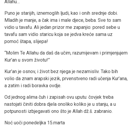
Allahu…
Puno je starijih, iznemoglih ljudi, kao i onih srednje dobi.
Mladih je manje, a čak ima i male djece, beba. Sve to sam
vidio u tavafu. Ali jedan prizor me zapanjio: pored sebe u
tavafu sam vidio staricu koja se jedva kreće sama uz
pomoć štapa, slijepa!
“Molim Te Allahu da daš da učim, razumijevam i primjenjujem
Kur’an u svom životu!”
Kur’an je osnov, i život bez njega je nezamisliv. Tako bih
volio da znam arapski jezik, prvenstveno radi učenja Kur’ana,
a zatim i radi boravka ovdje.
Od jednog alima čuh i zapisah ovu uputu: čovjek treba
nastojati činiti dobra djela onoliko koliko je u stanju, a u
potpunosti izbjegavati ono što je Allah dž.š. zabranio.
Noć uoči ponedeljka 15.marta