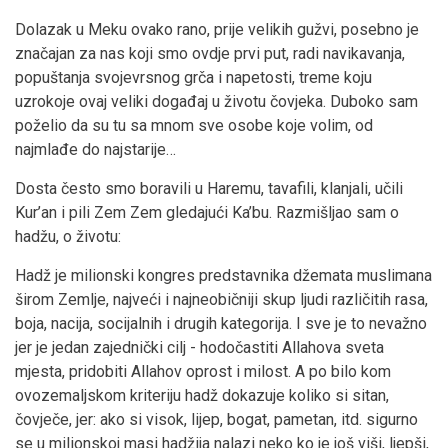
Dolazak u Meku ovako rano, prije velikih gužvi, posebno je
značajan za nas koji smo ovdje prvi put, radi navikavanja,
popuštanja svojevrsnog grča i napetosti, treme koju
uzrokoje ovaj veliki događaj u životu čovjeka. Duboko sam
poželio da su tu sa mnom sve osobe koje volim, od
najmlađe do najstarije…
Dosta često smo boravili u Haremu, tavafili, klanjali, učili
Kur’an i pili Zem Zem gledajući Ka’bu. Razmišljao sam o
hadžu, o životu:
Hadž je milionski kongres predstavnika džemata muslimana
širom Zemlje, najveći i najneobičniji skup ljudi različitih rasa,
boja, nacija, socijalnih i drugih kategorija. I sve je to nevažno
jer je jedan zajednički cilj - hodočastiti Allahova sveta
mjesta, pridobiti Allahov oprost i milost. A po bilo kom
ovozemaljskom kriteriju hadž dokazuje koliko si sitan,
čovječe, jer: ako si visok, lijep, bogat, pametan, itd. sigurno
se u milionskoj masi hadžija nalazi neko ko je još viši, ljepši,