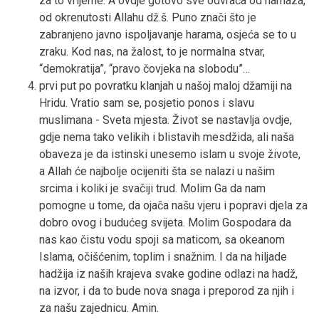
za to vrijeme. A ovdje gotovo sve odvraća od namaza,
od okrenutosti Allahu dž.š. Puno znači što je
zabranjeno javno ispoljavanje harama, osjeća se to u
zraku. Kod nas, na žalost, to je normalna stvar,
“demokratija”, “pravo čovjeka na slobodu”…
prvi put po povratku klanjah u našoj maloj džamiji na
Hridu. Vratio sam se, posjetio ponos i slavu
muslimana - Sveta mjesta. Život se nastavlja ovdje,
gdje nema tako velikih i blistavih mesdžida, ali naša
obaveza je da istinski unesemo islam u svoje živote,
a Allah će najbolje ocijeniti šta se nalazi u našim
srcima i koliki je svačiji trud. Molim Ga da nam
pomogne u tome, da ojača našu vjeru i popravi djela za
dobro ovog i budućeg svijeta. Molim Gospodara da
nas kao čistu vodu spoji sa maticom, sa okeanom
Islama, očišćenim, toplim i snažnim. I da na hiljade
hadžija iz naših krajeva svake godine odlazi na hadž,
na izvor, i da to bude nova snaga i preporod za njih i
za našu zajednicu. Amin.