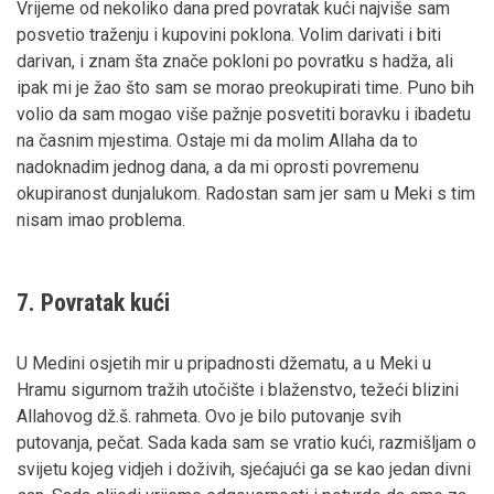
Vrijeme od nekoliko dana pred povratak kući najviše sam
posvetio traženju i kupovini poklona. Volim darivati i biti
darivan, i znam šta znače pokloni po povratku s hadža, ali
ipak mi je žao što sam se morao preokupirati time. Puno bih
volio da sam mogao više pažnje posvetiti boravku i ibadetu
na časnim mjestima. Ostaje mi da molim Allaha da to
nadoknadim jednog dana, a da mi oprosti povremenu
okupiranost dunjalukom. Radostan sam jer sam u Meki s tim
nisam imao problema.
7. Povratak kući
U Medini osjetih mir u pripadnosti džematu, a u Meki u
Hramu sigurnom tražih utočište i blaženstvo, težeći blizini
Allahovog dž.š. rahmeta. Ovo je bilo putovanje svih
putovanja, pečat. Sada kada sam se vratio kući, razmišljam o
svijetu kojeg vidjeh i doživih, sjećajući ga se kao jedan divni