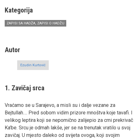
Kategorija
ZAPISI SA HADŽA, ZAPISI O HADŽU
Autor
Ezudin Kurtović
1. Zavičaj srca
Vraćamo se u Sarajevo, a misli su i dalje vezane za
Bejtullah…. Pred sobom vidim prizore mnoštva koje tavafi. I
velikog leptira koji se nepomično zalijepio za crni prekrivač
Ka’be. Srcu je odmah lakše, jer se na trenutak vratilo u svoj
zavičaj. U mjesto daleko od svijeta ovoga, koji svojim