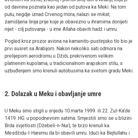
od davnina poznata kao jedan od putova ka Meki. Na tom
putu, negdje iznad Crvenog mora, nalazi se
mikat
,
zamišljena linija prije koje je obavezno u ihramima donijeti
nijet - cilj putovanja - u ime Allaha obaviti hadž i umru.
Pogled kroz prozor aviona na kamenito-pustinjsko tlo bio je
prvi susret sa Arabijom. Nakon nekoliko sati odmora na
prelijepom aerodromu u Džidi, prekrivenom velikim
platnenim kupolama, u tradicionalnom arapskom stilu, s
uzbuđenjem smo krenuli autobusima ka svetom gradu Meki.
2. Dolazak u Meku i obavljanje umre
U Meku smo stigli u srijedu 10.marta 1999. ili 22. Zul-Ka’de
1419. HG. u popodnevnim satima. Smjestili smo se u blizini
Brda svjetlosti (Džebeli-n-Nur), te brzo krenuli ka
Mesdžidu-l-Haremu da bi obavili umru. Idući ka Bejtullahu i