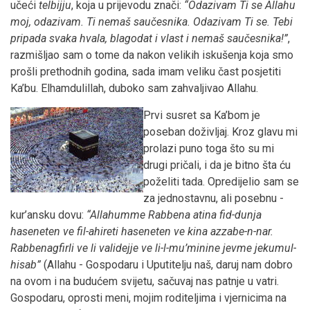
učeći
telbijju
, koja u prijevodu znači:
“Odazivam Ti se Allahu
moj, odazivam. Ti nemaš saučesnika. Odazivam Ti se. Tebi
pripada svaka hvala, blagodat i vlast i nemaš saučesnika!”
,
razmišljao sam o tome da nakon velikih iskušenja koja smo
prošli prethodnih godina, sada imam veliku čast posjetiti
Ka’bu. Elhamdulillah, duboko sam zahvaljivao Allahu.
Prvi susret sa Ka’bom je
poseban doživljaj. Kroz glavu mi
prolazi puno toga što su mi
drugi pričali, i da je bitno šta ću
poželiti tada. Opredijelio sam se
za jednostavnu, ali posebnu -
kur’ansku dovu:
“Allahumme Rabbena atina fid-dunja
haseneten ve fil-ahireti haseneten ve kina azzabe-n-nar.
Rabbenagfirli ve li validejje ve li-l-mu’minine je
vme jekumul-
hisab”
(Allahu - Gospodaru i Uputitelju naš, daruj nam dobro
na ovom i na budućem svijetu, sačuvaj nas patnje u vatri.
Gospodaru, oprosti meni, mojim roditeljima i vjernicima na