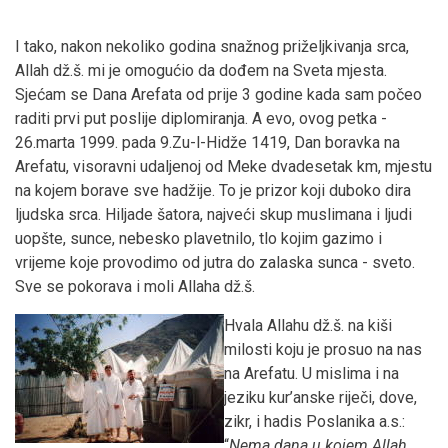
I tako, nakon nekoliko godina snažnog priželjkivanja srca,
Allah dž.š. mi je omogućio da dođem na Sveta mjesta.
Sjećam se Dana Arefata od prije 3 godine kada sam počeo
raditi prvi put poslije diplomiranja. A evo, ovog petka -
26.marta 1999. pada 9.Zu-l-Hidže 1419, Dan boravka na
Arefatu, visoravni udaljenoj od Meke dvadesetak km, mjestu
na kojem borave sve hadžije. To je prizor koji duboko dira
ljudska srca. Hiljade šatora, najveći skup muslimana i ljudi
uopšte, sunce, nebesko plavetnilo, tlo kojim gazimo i
vrijeme koje provodimo od jutra do zalaska sunca - sveto.
Sve se pokorava i moli Allaha dž.š.
Hvala Allahu dž.š. na kiši
milosti koju je prosuo na nas
na Arefatu. U mislima i na
jeziku kur’anske riječi, dove,
zikr, i hadis Poslanika a.s.:
“
Nema dana u kojem Allah