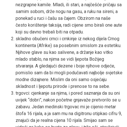
nezgrapne kamile. Mladi, ili stari, a najčešće pričaju sa
samim sobom, drže nogu na gasu, a ruku na sireni, a
ponekad u ruci i čašu sa čajem. Obzirom na naše
često korištenje taksija, radi cijene smo birali one aute
koji su davno trebali biti na otpadu.
skladno obučeni crnci i crnkinje iz nekog dijela Crnog
kontinenta (Afrike) sa posebnim smislom za estetiku.
Njihove glave su kao salivene, a držanje kao vitko
mlado stablo, na njima se vidi ljepota Božijeg
stvaranja. A gledajući dezene i boje njihove odjeće,
pomislio sam da bi mogli podučavati najbolje svjetske
modne dizajnere. Mislim da oni samo osjećaju
skladnost i ljepotu prirode i prenose to na sebe.
trgovci: cjenkanje sa njima, i pored saznanja da su oni
uvijek “dobri”, nakon početne gnjavaže pretvorilo se u
zabavu. Jedan medinski trgovac mi je cijenio metar
štofa 16 rijala, a ja sam mu na digitronu otipkao cifru 9,
znajući da je realna cijena 10 rijala. Smijao sam se