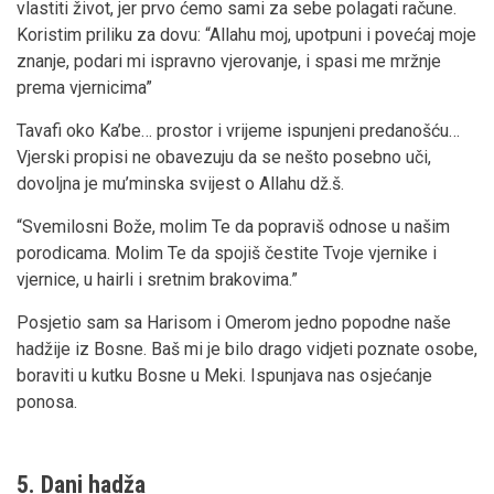
vlastiti život, jer prvo ćemo sami za sebe polagati račune.
Koristim priliku za dovu: “Allahu moj, upotpuni i povećaj moje
znanje, podari mi ispravno vjerovanje, i spasi me mržnje
prema vjernicima”
Tavafi oko Ka’be… prostor i vrijeme ispunjeni predanošću…
Vjerski propisi ne obavezuju da se nešto posebno uči,
dovoljna je mu’minska svijest o Allahu dž.š.
“Svemilosni Bože, molim Te da popraviš odnose u našim
porodicama. Molim Te da spojiš čestite Tvoje vjernike i
vjernice, u hairli i sretnim brakovima.”
Posjetio sam sa Harisom i Omerom jedno popodne naše
hadžije iz Bosne. Baš mi je bilo drago vidjeti poznate osobe,
boraviti u kutku Bosne u Meki. Ispunjava nas osjećanje
ponosa.
5. Dani hadža