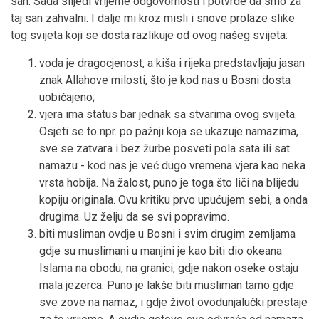
san. Sada slijedi vrijeme odgovornosti i potvrde da smo za
taj san zahvalni. I dalje mi kroz misli i snove prolaze slike
tog svijeta koji se dosta razlikuje od ovog našeg svijeta:
voda je dragocjenost, a kiša i rijeka predstavljaju jasan
znak Allahove milosti, što je kod nas u Bosni dosta
uobičajeno;
vjera ima status bar jednak sa stvarima ovog svijeta.
Osjeti se to npr. po pažnji koja se ukazuje namazima,
sve se zatvara i bez žurbe posveti pola sata ili sat
namazu - kod nas je već dugo vremena vjera kao neka
vrsta hobija. Na žalost, puno je toga što liči na blijedu
kopiju originala. Ovu kritiku prvo upućujem sebi, a onda
drugima. Uz želju da se svi popravimo.
biti musliman ovdje u Bosni i svim drugim zemljama
gdje su muslimani u manjini je kao biti dio okeana
Islama na obodu, na granici, gdje nakon oseke ostaju
mala jezerca. Puno je lakše biti musliman tamo gdje
sve zove na namaz, i gdje život ovodunjalučki prestaje