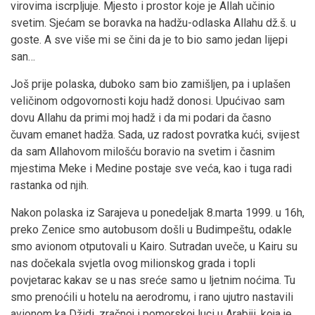
virovima iscrpljuje. Mjesto i prostor koje je Allah učinio
svetim. Sjećam se boravka na hadžu-odlaska Allahu dž.š. u
goste. A sve više mi se čini da je to bio samo jedan lijepi
san…
Još prije polaska, duboko sam bio zamišljen, pa i uplašen
veličinom odgovornosti koju hadž donosi. Upućivao sam
dovu Allahu da primi moj hadž i da mi podari da časno
čuvam emanet hadža. Sada, uz radost povratka kući, svijest
da sam Allahovom milošću boravio na svetim i časnim
mjestima Meke i Medine postaje sve veća, kao i tuga radi
rastanka od njih.
Nakon polaska iz Sarajeva u ponedeljak 8.marta 1999. u 16h,
preko Zenice smo autobusom došli u Budimpeštu, odakle
smo avionom otputovali u Kairo. Sutradan uveče, u Kairu su
nas dočekala svjetla ovog milionskog grada i topli
povjetarac kakav se u nas sreće samo u ljetnim noćima. Tu
smo prenoćili u hotelu na aerodromu, i rano ujutro nastavili
avionom ka Džidi, zračnoj i pomorskoj luci u Arabiji, koja je