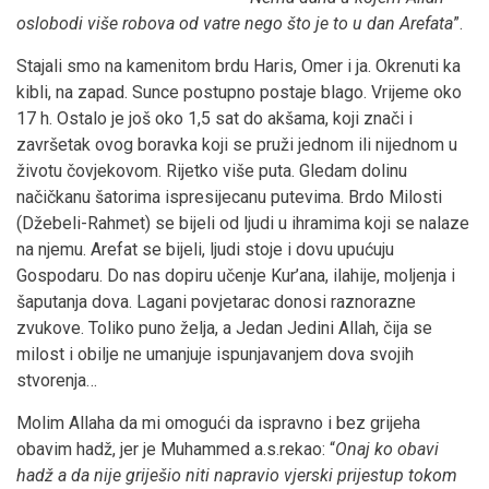
oslobodi više robova
od vatre nego š
to je to u dan Arefata
”.
Stajali smo na kamenitom brdu Haris, Omer i ja. Okrenuti ka
kibli, na zapad. Sunce postupno postaje blago. Vrijeme oko
17 h. Ostalo je još oko 1,5 sat do akšama, koji znači i
završetak ovog boravka koji se pruži jednom ili nijednom u
životu čovjekovom. Rijetko više puta. Gledam dolinu
načičkanu šatorima ispresijecanu putevima. Brdo Milosti
(Džebeli-Rahmet) se bijeli od ljudi u ihramima koji se nalaze
na njemu. Arefat se bijeli, ljudi stoje i dovu upućuju
Gospodaru. Do nas dopiru učenje Kur’ana, ilahije, moljenja i
šaputanja dova. Lagani povjetarac donosi raznorazne
zvukove. Toliko puno želja, a Jedan Jedini Allah, čija se
milost i obilje ne umanjuje ispunjavanjem dova svojih
stvorenja…
Molim Allaha da mi omogući da ispravno i bez grijeha
obavim hadž, jer je Muhammed a.s.rekao: “
Onaj ko obavi
hadž a da nije griješio niti napravio vjerski prijestup tokom