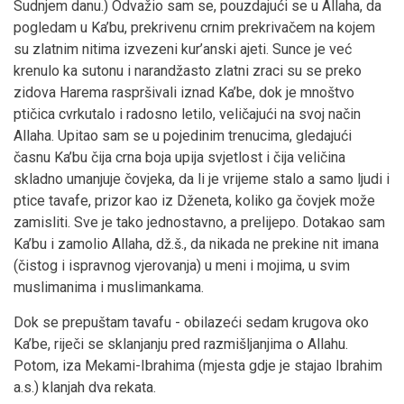
Sudnjem danu.) Odvažio sam se, pouzdajući se u Allaha, da
pogledam u Ka’bu, prekrivenu crnim prekrivačem na kojem
su zlatnim nitima izvezeni kur’anski ajeti. Sunce je već
krenulo ka sutonu i narandžasto zlatni zraci su se preko
zidova Harema raspršivali iznad Ka’be, dok je mnoštvo
ptičica cvrkutalo i radosno letilo, veličajući na svoj način
Allaha. Upitao sam se u pojedinim trenucima, gledajući
časnu Ka’bu čija crna boja upija svjetlost i čija veličina
skladno umanjuje čovjeka, da li je vrijeme stalo a samo ljudi i
ptice tavafe, prizor kao iz Dženeta, koliko ga čovjek može
zamisliti. Sve je tako jednostavno, a prelijepo. Dotakao sam
Ka’bu i zamolio Allaha, dž.š., da nikada ne prekine nit imana
(čistog i ispravnog vjerovanja) u meni i mojima, u svim
muslimanima i muslimankama.
Dok se prepuštam tavafu - obilazeći sedam krugova oko
Ka’be, riječi se sklanjanju pred razmišljanjima o Allahu.
Potom, iza Mekami-Ibrahima (mjesta gdje je stajao Ibrahim
a.s.) klanjah dva rekata.