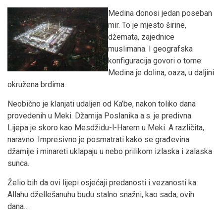
Medina donosi jedan poseban
mir. To je mjesto širine,
džemata, zajednice
muslimana. I geografska
konfiguracija govori o tome:
Medina je dolina, oaza, u daljini
okružena brdima.
Neobično je klanjati udaljen od Ka’be, nakon toliko dana
provedenih u Meki. Džamija Poslanika a.s. je predivna.
Lijepa je skoro kao Mesdžidu-l-Harem u Meki. A različita,
naravno. Impresivno je posmatrati kako se građevina
džamije i minareti uklapaju u nebo prilikom izlaska i zalaska
sunca.
Želio bih da ovi lijepi osjećaji predanosti i vezanosti ka
Allahu džellešanuhu budu stalno snažni, kao sada, ovih
dana…