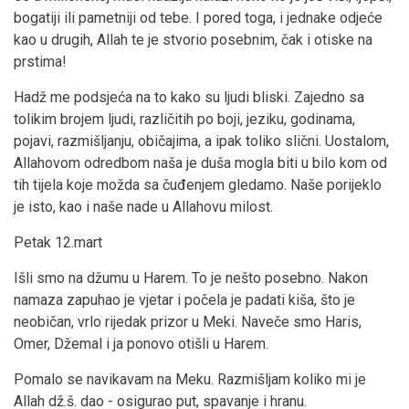
bogatiji ili pametniji od tebe. I pored toga, i jednake odjeće
kao u drugih, Allah te je stvorio posebnim, čak i otiske na
prstima!
Hadž me podsjeća na to kako su ljudi bliski. Zajedno sa
tolikim brojem ljudi, različitih po boji, jeziku, godinama,
pojavi, razmišljanju, običajima, a ipak toliko slični. Uostalom,
Allahovom odredbom naša je duša mogla biti u bilo kom od
tih tijela koje možda sa čuđenjem gledamo. Naše porijeklo
je isto, kao i naše nade u Allahovu milost.
Petak 12.mart
Išli smo na džumu u Harem. To je nešto posebno. Nakon
namaza zapuhao je vjetar i počela je padati kiša, što je
neobičan, vrlo rijedak prizor u Meki. Naveče smo Haris,
Omer, Džemal i ja ponovo otišli u Harem.
Pomalo se navikavam na Meku. Razmišljam koliko mi je
Allah dž.š. dao - osigurao put, spavanje i hranu.