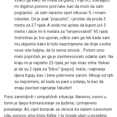
videći ga kako se hvata za glavu, i trlja oči, stavljajući
mi digitron ponovo pod ruke, kao da misli da sam
pogriješio. Ja sam naravno opet otkucao 9, i nisam
odustao. On je ipak “popustio”, i pristao da proda 3
metra za 27 rijala. A onda me upitao da kupim još 3
metra i daće mi 6 metara za “nevjerovatnih” 45 rijala.
Instistirao je, bio uporan, odbio sam ga tek kada sam
mu objasnio kako bi bilo neprimjereno da dvije osobe
nose iste haljine, da to nema smisla… Potom smo
malo popričali, jer ga je zainteresovalo odakle sam. Na
kraju mi je naplatio 25 rijala, jer nije imao sitna. Rekao
je da su 2 rijala za “bibsi” (pepsi). Inače, i najmanja
djeca trguju, kao i žene pokrivene zarom. Mnogi od njih
su nepismeni, ali kada su pare u pitanju, tu kao da
imaju završen najmanje fakultet!
Puno zanimljivih i simpatičnih situacija. Naravno, osnov u
tome je lijepo komuniciranje sa ljudima, i primjereno
ponašanje. Ali, cijeli boravak se okreće ka našem osnovnom
cilju, ponovo smo blizu Ka’be. I tu čovjek ulazi u posebno