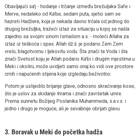
Obavljajući sa’j - hodanje i trčanje između brežuljaka Safe i
Merve, nedaleko od Ka’be, sedam puta, sjetio sam se
hazreti Hadžere, koja je nekada davno trčala od jednog do
drugog brežuljka, tražeći izlaz za situaciju u kojoj se našla
zajedno sa svojim sinom Ismailom a.s. - moleći Allaha za
izlaz iz teškoća i spas. Allah dž.š. je podario Zem Zem
vrelo, blagotvornu i ljekovitu vodu. Šta znači ta Voda i šta
znači Svetost koju je Allah podario Ka’bi i drugim mjestima u
Meki i okolini, može uvidjeti samo onaj ko vidi ove prostore
crnih i napućenih stijena koje izgledaju beživotno.
Potom je uslijedilo brijanje glave, odnosno skraćivanje kose,
što je uslov za skidanje ihrama i znači završetak umre.
Prema sunnetu Božijeg Poslanika Muhammeda, s.a.v.s. i
jedno i drugo je moguće, ali je sevabnije obrijati glavu.
3. Boravak u Meki do početka hadža