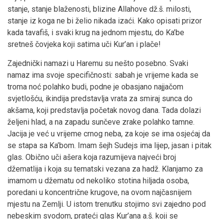
stanje, stanje blaženosti, blizine Allahove dž.š. milosti,
stanje iz koga ne bi želio nikada izaći. Kako opisati prizor
kada tavafiš, i svaki krug na jednom mjestu, do Ka’be
sretneš čovjeka koji satima uči Kur’an i plače!
Zajednički namazi u Haremu su nešto posebno. Svaki
namaz ima svoje specifičnosti: sabah je vrijeme kada se
troma noć polahko budi, podne je obasjano najjačom
svjetlošću, ikindija predstavlja vrata za smiraj sunca do
akšama, koji predstavlja početak novog dana. Tada dolazi
željeni hlad, a na zapadu sunčeve zrake polahko tamne.
Jacija je već u vrijeme crnog neba, za koje se ima osjećaj da
se stapa sa Ka’bom. Imam šejh Sudejs ima lijep, jasan i pitak
glas. Obično uči ašera koja razumijeva najveći broj
džematlija i koja su tematski vezana za hadž. Klanjamo za
imamom u džematu od nekoliko stotina hiljada osoba,
poredani u koncentrične krugove, na ovom najčasnijem
mjestu na Zemlji. U istom trenutku stojimo svi zajedno pod
nebeskim svodom, prateći glas Kur’ana a.š. koji se