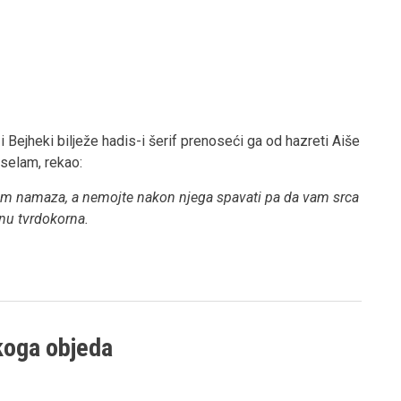
 i Bejheki bilježe hadis-i šerif prenoseći ga od hazreti Aiše
selam, rekao:
njem namaza, a nemojte nakon njega spavati pa da vam srca
nu tvrdokorna.
čkoga objeda