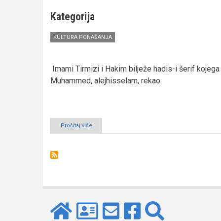
nakon
jela
Kategorija
KULTURA PONAŠANJA
Imami Tirmizi i Hakim bilježe hadis-i šerif kojeg
Muhammed, alejhisselam, rekao:
Pročitaj više
o
Hadis-
i
šerif
o
načinu
zajedničkoga
objeda