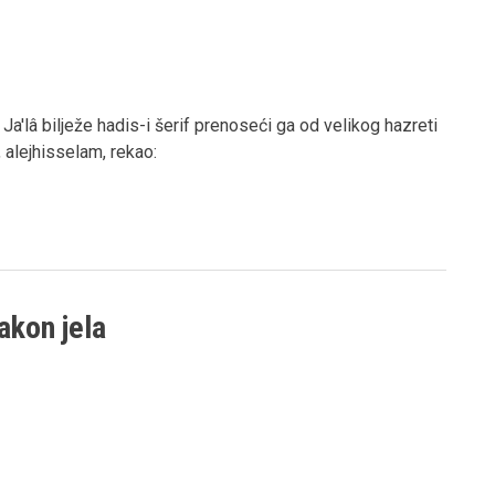
a'lâ bilježe hadis-i šerif prenoseći ga od velikog hazreti
alejhisselam, rekao:
akon jela