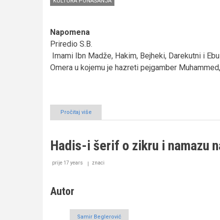
KULTURA PONAŠANJA
Napomena
Priredio S.B.
Imami Ibn Madže, Hakim, Bejheki, Darekutni i Ebu J
Omera u kojemu je hazreti pejgamber Muhammed, 
Pročitaj više
o
Bereket
masline
Hadis-i šerif o zikru i namazu n
prije 17 years
znaci
Autor
Samir Beglerović