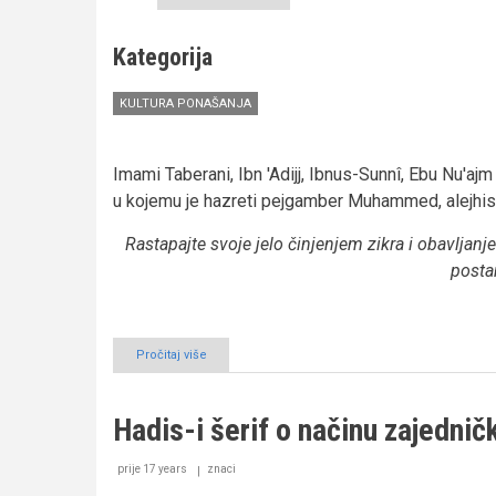
Kategorija
KULTURA PONAŠANJA
Imami Taberani, Ibn 'Adijj, Ibnus-Sunnî, Ebu Nu'ajm
u kojemu je hazreti pejgamber Muhammed, alejhis
Rastapajte svoje jelo činjenjem zikra i obavlja
posta
Pročitaj više
o
Hadis-
i
šerif
Hadis-i šerif o načinu zajedni
o
zikru
i
prije 17 years
znaci
namazu