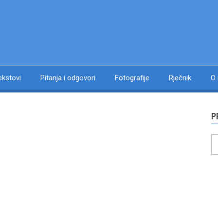
ekstovi
Pitanja i odgovori
Fotografije
Rječnik
O
P
P