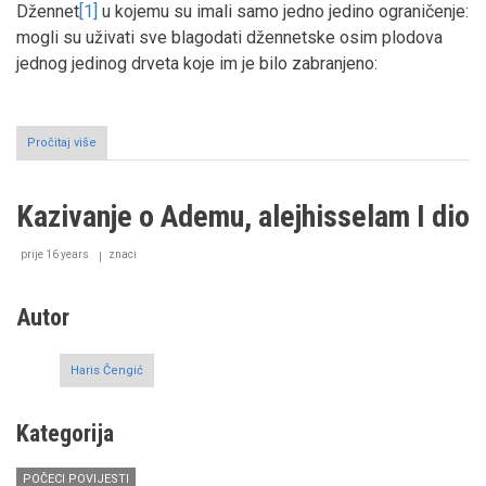
Džennet
[1]
u kojemu su imali samo jedno jedino ograničenje:
mogli su uživati sve blagodati džennetske osim plodova
jednog jedinog drveta koje im je bilo zabranjeno:
Pročitaj više
o
Kazivanje
o
Ademu,
Kazivanje o Ademu, alejhisselam I dio
alejhisselam
II
dio
prije 16 years
znaci
Autor
Haris Čengić
Kategorija
POČECI POVIJESTI