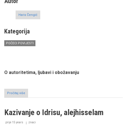
Autor
Haris Čengić
Kategorija
POČECI POVIJESTI
O autoritetima, ljubavi i obožavanju
Pročitaj više
o
Kazivanje
o
Nūhu,
Kazivanje o Idrisu, alejhisselam
alejhisselam
prije 15 years
znaci