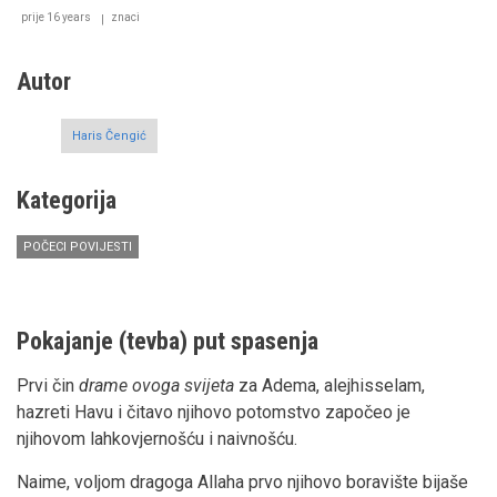
prije 16 years
znaci
Autor
Haris Čengić
Kategorija
POČECI POVIJESTI
Pokajanje (tevba) put spasenja
Prvi čin
drame ovoga svijeta
za Adema, alejhisselam,
hazreti Havu i čitavo njihovo potomstvo započeo je
njihovom lahkovjernošću i naivnošću.
Naime, voljom dragoga Allaha prvo njihovo boravište bijaše