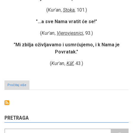
(
Kur'an
,
Stoka
, 101.)
"...a sve Nama vratit će se!"
(
Kur'an
,
Vjerovjesnici
, 93.)
"Mi zbilja oživljavamo i usmrćujemo, i k Nama je
Povratak."
(
Kur'an
,
Kāf
, 43.)
Pročitaj više
o
O
naseljavanju
Zemlje
prije
vremena
Adema,
PRETRAGA
alejhisselam
Pretraga