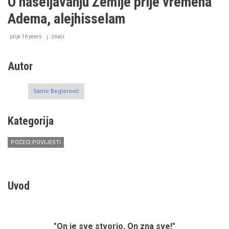
O naseljavanju Zemlje prije vremena
alejhisselam
I
Adema, alejhisselam
dio
prije 16 years
znaci
Autor
Samir Beglerović
Kategorija
POČECI POVIJESTI
Uvod
"On je sve stvorio, On zna sve!"