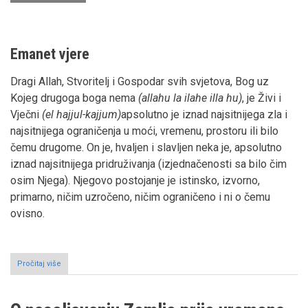
Emanet vjere
Dragi Allah, Stvoritelj i Gospodar svih svjetova, Bog uz
Kojeg drugoga boga nema
(allahu la ilahe illa hu)
, je Živi i
Vječni
(el hajjul-kajjum)
apsolutno je iznad najsitnijega zla i
najsitnijega ograničenja u moći, vremenu, prostoru ili bilo
čemu drugome. On je, hvaljen i slavljen neka je, apsolutno
iznad najsitnijega pridruživanja (izjednačenosti sa bilo čim
osim Njega). Njegovo postojanje je istinsko, izvorno,
primarno, ničim uzročeno, ničim ograničeno i ni o čemu
ovisno.
Pročitaj više
o
Kazivanje
o
Ademu,