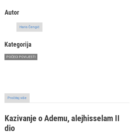
Autor
Haris Čengić
Kategorija
POČECI POVIJESTI
Pročitaj više
o
Kazivanje
o
Idrisu,
Kazivanje o Ademu, alejhisselam II
alejhisselam
dio