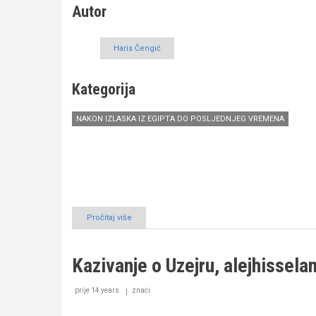
Autor
Haris Čengić
Kategorija
NAKON IZLASKA IZ EGIPTA DO POSLJEDNJEG VREMENA
Pročitaj više
o
Kazivanje
o
Jūnusu,
Kazivanje o Uzejru, alejhissela
alejhisselam
prije 14 years
znaci