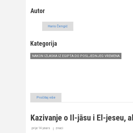
dio)
Autor
Haris Čengić
Kategorija
NAKON IZLASKA IZ EGIPTA DO POSLJEDNJEG VREMENA
Pročitaj više
o
Kazivanje
o
Isaiji
Kazivanje o Il-jāsu i El-jeseu,
i
Jeremiji,
alejhimesselam,
prije 14 years
znaci
(I