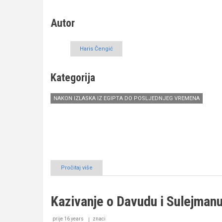
jeseu,
alejhimesselam
Autor
Haris Čengić
Kategorija
NAKON IZLASKA IZ EGIPTA DO POSLJEDNJEG VREMENA
Pročitaj više
o
Kazivanje
o
Samsonu
Kazivanje o Davudu i Sulejmanu
prije 16 years
znaci