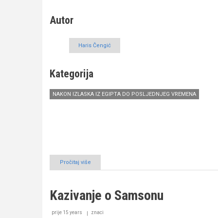
dio)
Autor
Haris Čengić
Kategorija
NAKON IZLASKA IZ EGIPTA DO POSLJEDNJEG VREMENA
Pročitaj više
o
Kazivanje
o
Il-
Kazivanje o Samsonu
jāsu
i
El-
prije 15 years
znaci