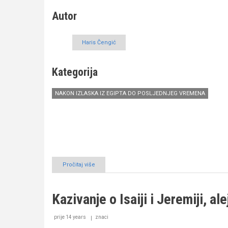
Autor
Haris Čengić
Kategorija
NAKON IZLASKA IZ EGIPTA DO POSLJEDNJEG VREMENA
Pročitaj više
o
Kazivanje
o
Isaiji
Kazivanje o Isaiji i Jeremiji, al
i
Jeremiji,
alejhimesselam,
prije 14 years
znaci
(II