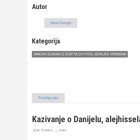
Autor
Haris Čengić
Kategorija
NAKON IZLASKA IZ EGIPTA DO POSLJEDNJEG VREMENA
Pročitaj više
o
Kazivanje
o
Uzejru,
Kazivanje o Danijelu, alejhisse
alejhisselam
prije 14 years
znaci