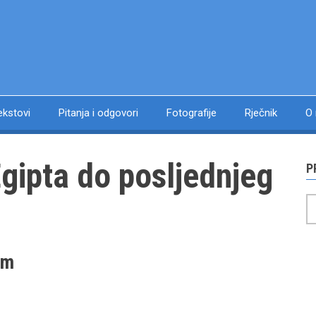
ekstovi
Pitanja i odgovori
Fotografije
Rječnik
O
Egipta do posljednjeg
P
P
am