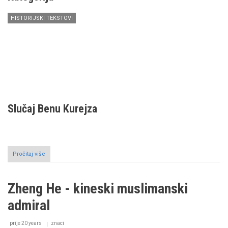
HISTORIJSKI TEKSTOVI
Slučaj Benu Kurejza
Pročitaj više
o
Slučaj
Benu
Kurejza:
Zheng He - kineski muslimanski
odgovor
na
admiral
jedan
dio
knjige
prije 20 years
znaci