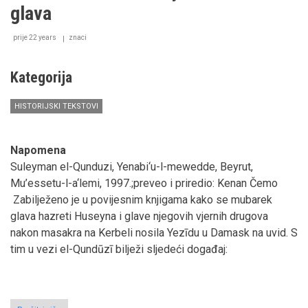
muslimanski
glava
admiral
prije 22 years
znaci
Kategorija
HISTORIJSKI TEKSTOVI
Napomena
Suleyman el-Qunduzi, Yenabi‘u-l-mewedde, Beyrut,
Mu’essetu-l-a‘lemi, 1997.;preveo i priredio: Kenan Čemo
Zabilježeno je u povijesnim knjigama kako se mubarek
glava hazreti Huseyna i glave njegovih vjernih drugova
nakon masakra na Kerbeli nosila Yezīdu u Damask na uvid. S
tim u vezi el-Qundūzī bilježi sljedeći događaj: