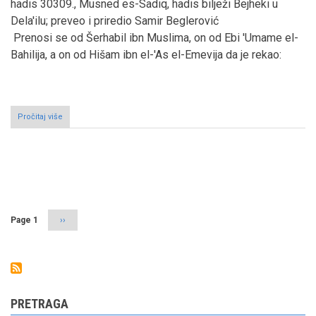
hadis 30309., Musned es-Sadiq, hadis bilježi Bejheki u
Dela'ilu; preveo i priredio Samir Beglerović
Prenosi se od Šerhabil ibn Muslima, on od Ebi 'Umame el-
Bahilija, a on od Hišam ibn el-'As el-Emevija da je rekao:
Pročitaj više
o
Zanimljiva
predaja
o
pozivanju
Pagination
Heraklija
da
prihvati
islam
Page 1
Next
››
page
PRETRAGA