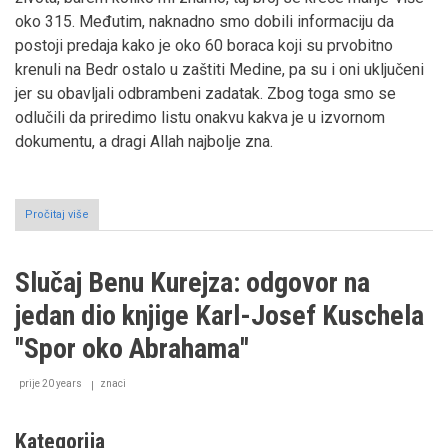
oko 315. Međutim, naknadno smo dobili informaciju da
postoji predaja kako je oko 60 boraca koji su prvobitno
krenuli na Bedr ostalo u zaštiti Medine, pa su i oni uključeni
jer su obavljali odbrambeni zadatak. Zbog toga smo se
odlučili da priredimo listu onakvu kakva je u izvornom
dokumentu, a dragi Allah najbolje zna.
Pročitaj više
o
Lista
učesnika
bitke
Slučaj Benu Kurejza: odgovor na
na
Bedru
jedan dio knjige Karl-Josef Kuschela
''Spor oko Abrahama''
prije 20 years
znaci
Kategorija