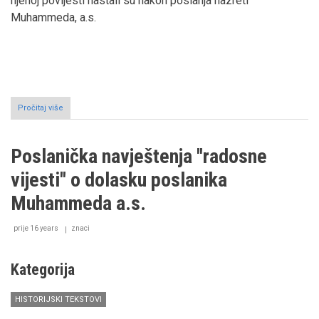
njenoj povijesti nastali su nakon poslanja hazreti
Muhammeda, a.s.
Pročitaj više
o
Povijest
Kabe
prije
Poslanička navještenja ''radosne
Muhammeda,
a.s.
vijesti'' o dolasku poslanika
Muhammeda a.s.
prije 16 years
znaci
Kategorija
HISTORIJSKI TEKSTOVI