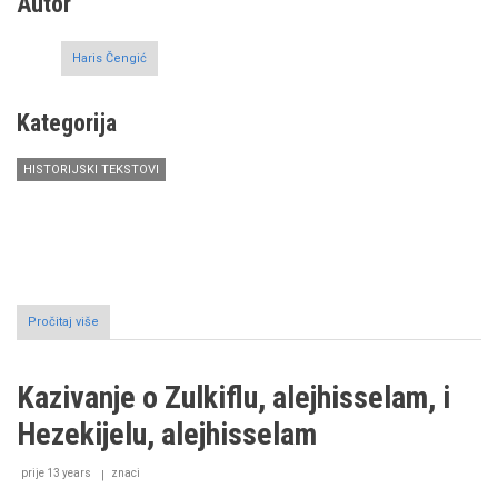
Autor
Haris Čengić
Kategorija
HISTORIJSKI TEKSTOVI
Pročitaj više
o
Kazivanje
o
hazreti
Kazivanje o Zulkiflu, alejhisselam, i
Lukmanu
Hezekijelu, alejhisselam
prije 13 years
znaci