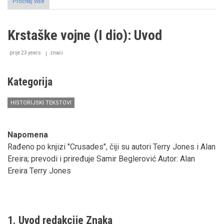
Pročitaj više
o
Monah
i
hazreti
Krstaške vojne (I dio): Uvod
Huseynova
mubarek
glava
prije 23 years
znaci
Kategorija
HISTORIJSKI TEKSTOVI
Napomena
Rađeno po knjizi "Crusades", čiji su autori Terry Jones i Alan
Ereira; prevodi i priređuje Samir Beglerović Autor: Alan
Ereira Terry Jones
1. Uvod redakcije Znaka