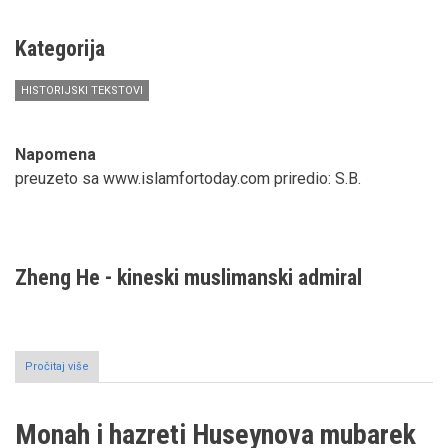
Karl-
Josef
Kuschela
Kategorija
''Spor
oko
HISTORIJSKI TEKSTOVI
Abrahama''
Napomena
preuzeto sa www.islamfortoday.com priredio: S.B.
Zheng He - kineski muslimanski admiral
Pročitaj više
o
Zheng
He
-
Monah i hazreti Huseynova mubarek
kineski