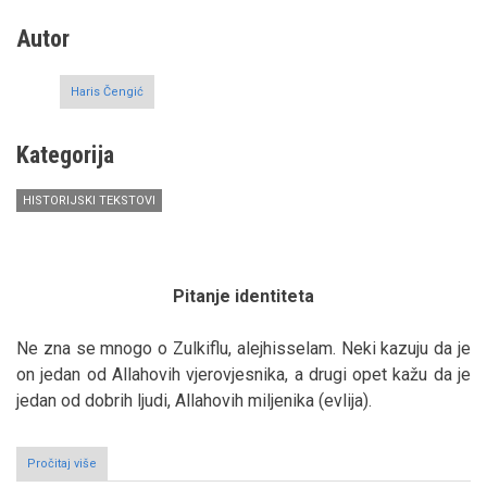
Autor
Haris Čengić
Kategorija
HISTORIJSKI TEKSTOVI
Pitanje identiteta
Ne zna se mnogo o Zulkiflu, alejhisselam. Neki kazuju da je
on jedan od Allahovih vjerovjesnika, a drugi opet kažu da je
jedan od dobrih ljudi, Allahovih miljenika (evlija).
Pročitaj više
o
Kazivanje