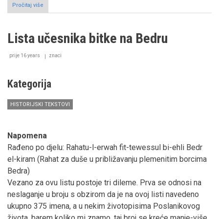
Pročitaj više
o
Poslanička
navještenja
''radosne
Lista učesnika bitke na Bedru
vijesti''
o
dolasku
prije 16 years
znaci
poslanika
Muhammeda
a.s.
Kategorija
HISTORIJSKI TEKSTOVI
Napomena
Rađeno po djelu: Rahatu-l-erwah fit-tewessul bi-ehli Bedr
el-kiram (Rahat za duše u približavanju plemenitim borcima
Bedra)
Vezano za ovu listu postoje tri dileme. Prva se odnosi na
neslaganje u broju s obzirom da je na ovoj listi navedeno
ukupno 375 imena, a u nekim životopisima Poslanikovog
života, barem koliko mi znamo, taj broj se kreće manje-više