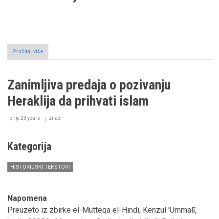
Pročitaj više
o
Krstaške
vojne
(I
Zanimljiva predaja o pozivanju
dio):
Uvod
Heraklija da prihvati islam
prije 23 years
znaci
Kategorija
HISTORIJSKI TEKSTOVI
Napomena
Preuzeto iz zbirke el-Mutteqa el-Hindi, Kenzul 'Ummalī,