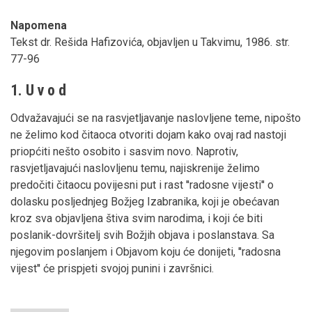
Napomena
Tekst dr. Rešida Hafizovića, objavljen u Takvimu, 1986. str.
77-96
1. U v o d
Odvažavajući se na rasvjetljavanje naslovljene teme, nipošto
ne želimo kod čitaoca otvoriti dojam kako ovaj rad nastoji
priopćiti nešto osobito i sasvim novo. Naprotiv,
rasvjetljavajući naslovljenu temu, najiskrenije želimo
predočiti čitaocu povijesni put i rast ''radosne vijesti'' o
dolasku posljednjeg Božjeg Izabranika, koji je obećavan
kroz sva objavljena štiva svim narodima, i koji će biti
poslanik-dovršitelj svih Božjih objava i poslanstava. Sa
njegovim poslanjem i Objavom koju će donijeti, ''radosna
vijest'' će prispjeti svojoj punini i završnici.