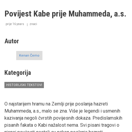
o
Zulkiflu,
Povijest Kabe prije Muhammeda, a.s.
alejhisselam,
i
Hezekijelu,
prije 16 years
znaci
alejhisselam
Autor
Kenan Čemo
Kategorija
HISTORIJSKI TEKSTOVI
O najstarijem hramu na Zemlji prije poslanja hazreti
Muhammeda, a.s., malo se zna. Više je legendi i usmenih
kazivanja negoli čvrstih povijesnih dokaza. Predislamskih
pisanih fakata o Kabi nažalost nema. Svi pisani tragovi o