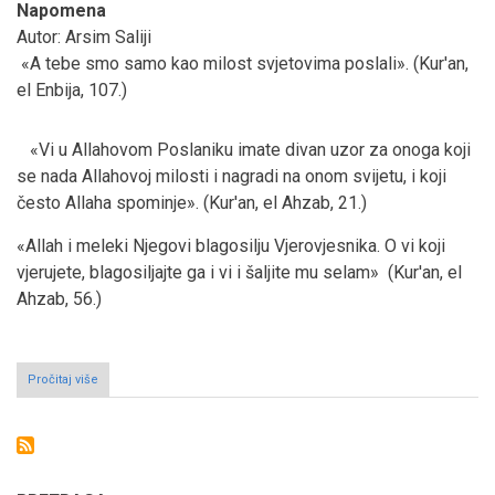
Napomena
Autor: Arsim Saliji
«A tebe smo samo kao milost svjetovima poslali». (Kur'an,
el Enbija, 107.)
«Vi u Allahovom Poslaniku imate divan uzor za onoga koji
se nada Allahovoj milosti i nagradi na onom svijetu, i koji
često Allaha spominje». (Kur'an, el Ahzab, 21.)
«Allah i meleki Njegovi blagosilju Vjerovjesnika. O vi koji
vjerujete, blagosiljajte ga i vi i šaljite mu selam» (Kur'an, el
Ahzab, 56.)
Pročitaj više
o
Po(r)uke
Mevluda