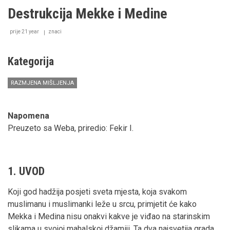
Destrukcija Mekke i Medine
prije 21 year
znaci
Kategorija
RAZMJENA MIŠLJENJA
Napomena
Preuzeto sa Weba, priredio: Fekir I.
1. UVOD
Koji god hadžija posjeti sveta mjesta, koja svakom
muslimanu i muslimanki leže u srcu, primjetit će kako
Mekka i Medina nisu onakvi kakve je viđao na starinskim
slikama u svojoj mahalskoj džamiji. Ta dva najsvetija grada