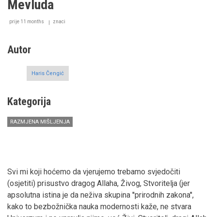
Mevluda
prije 11 months
znaci
Autor
Haris Čengić
Kategorija
RAZMJENA MIŠLJENJA
Svi mi koji hoćemo da vjerujemo trebamo svjedočiti
(osjetiti) prisustvo dragog Allaha, Živog, Stvoritelja (jer
apsolutna istina je da neživa skupina ''prirodnih zakona'',
kako to bezbožnička nauka modernosti kaže, ne stvara