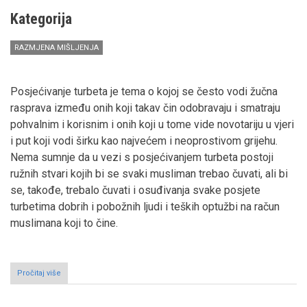
Kategorija
RAZMJENA MIŠLJENJA
Posjećivanje turbeta je tema o kojoj se često vodi žučna
rasprava između onih koji takav čin odobravaju i smatraju
pohvalnim i korisnim i onih koji u tome vide novotariju u vjeri
i put koji vodi širku kao najvećem i neoprostivom grijehu.
Nema sumnje da u vezi s posjećivanjem turbeta postoji
ružnih stvari kojih bi se svaki musliman trebao čuvati, ali bi
se, takođe, trebalo čuvati i osuđivanja svake posjete
turbetima dobrih i pobožnih ljudi i teških optužbi na račun
muslimana koji to čine.
Pročitaj više
o
Posjećivanje
turbeta