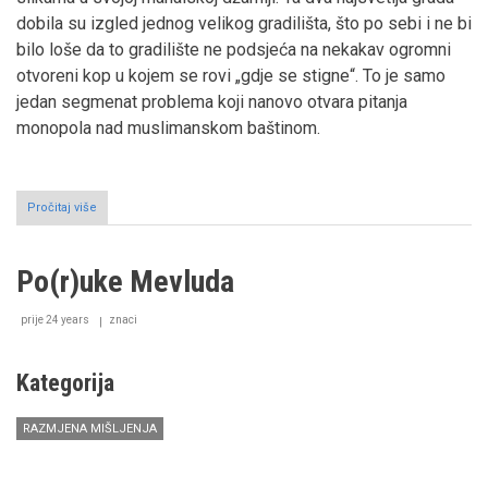
dobila su izgled jednog velikog gradilišta, što po sebi i ne bi
bilo loše da to gradilište ne podsjeća na nekakav ogromni
otvoreni kop u kojem se rovi „gdje se stigne“. To je samo
jedan segmenat problema koji nanovo otvara pitanja
monopola nad muslimanskom baštinom.
Pročitaj više
o
Destrukcija
Mekke
i
Po(r)uke Mevluda
Medine
prije 24 years
znaci
Kategorija
RAZMJENA MIŠLJENJA