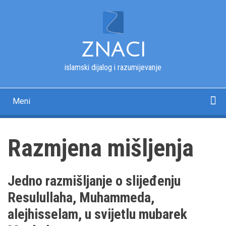
Skip
to
main
content
ZNACI
islamski dijalog i razumijevanje
Meni
Main
navigation
Početna
Kur'an
Esmau-l-husna
Tekstovi
Pitanja i odgovori
Fotografije
Rječnik
O nama
Razmjena mišljenja
Jedno razmišljanje o slijeđenju
Resulullaha, Muhammeda,
alejhisselam, u svijetlu mubarek