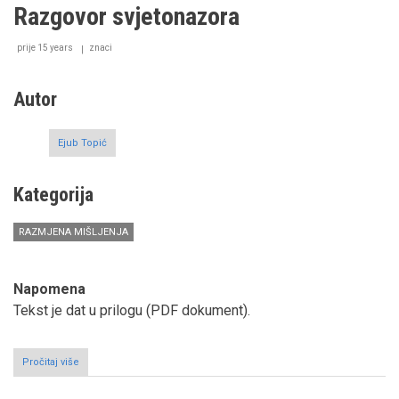
između
Razgovor svjetonazora
dozvoljenog
i
zabranjenog
prije 15 years
znaci
Autor
Ejub Topić
Kategorija
RAZMJENA MIŠLJENJA
Napomena
Tekst je dat u prilogu (PDF dokument).
Pročitaj više
o
Razgovor
svjetonazora