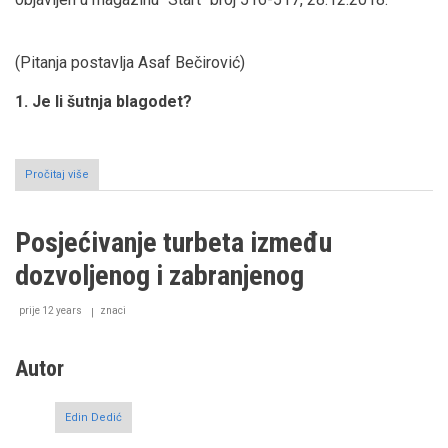
(Pitanja postavlja Asaf Bečirović)
1. Je li šutnja blagodet?
Pročitaj više
o
Intervju
Samira
Beglerovića
Posjećivanje turbeta između
za
magazin
dozvoljenog i zabranjenog
"Start"
prije 12 years
znaci
Autor
Edin Dedić