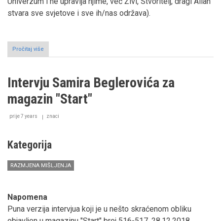
Univerzum i ne upravlja njime, već Živi, Stvoritelj, dragi Allah
stvara sve svjetove i sve ih/nas održava).
Pročitaj više
o
Jedno
razmišljanje
o
Intervju Samira Beglerovića za
slijeđenju
Resulullaha,
magazin "Start"
Muhammeda,
alejhisselam,
u
prije 7 years
znaci
svijetlu
mubarek
Mevluda
Kategorija
RAZMJENA MIŠLJENJA
Napomena
Puna verzija intervjua koji je u nešto skraćenom obliku
objavljen u magazinu "Start" broj 516-517, 28.12.2018.