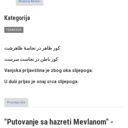
Mubina Moker
Kategorija
TESAVVUF
کور ظاهر در نجاسۀ ظاهرشت
کور باطن در نجاست سرست
Vanjska prljavština je zbog oka slijepoga.
U duši prljav je onaj srca slijepoga.
Pročitaj više
o
"Putovanje
sa
hazreti
"Putovanje sa hazreti Mevlanom" -
Mevlanom"
-