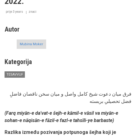
2022.
prije 3 years
znaci
Autor
Mubina Moker
Kategorija
TESAVVUF
فرق میان دعوت شیخ کامل واصل و میان سخن ناقصان فاضلِ
فضل تحصیلیِ بربسته
(Farq miyān-e da'vat-e šejh-e kāmil-e vāsil va miyān-e
sohan-e nāqisān-e fāzil-e fazl-e tahsīli-ye barbaste)
Razlika između pozivanja potpunoga šejha koji je