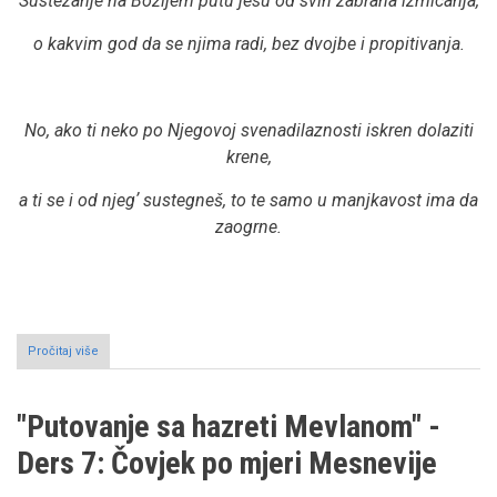
Sustezanje na Božijem putu jesu od svih zabrana izmicanja,
o kakvim god da se njima radi, bez dvojbe i propitivanja.
No, ako ti neko po Njegovoj svenadilaznosti iskren dolaziti
krene,
a ti se i od njegʼ sustegneš, to te samo u manjkavost ima da
zaogrne.
Pročitaj više
o
O
spoznaji
sustezanja
"Putovanje sa hazreti Mevlanom" -
i
njenim
Ders 7: Čovjek po mjeri Mesnevije
tajnama