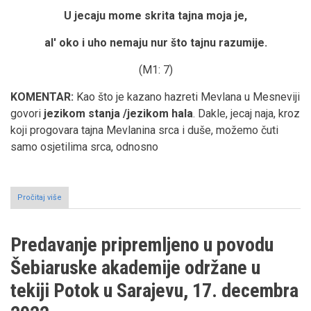
U jecaju mome skrita tajna moja je,
al' oko i uho nemaju nur što tajnu razumije.
(M1: 7)
KOMENTAR:
Kao što je kazano hazreti Mevlana u Mesneviji
govori
jezikom stanja /jezikom hala
. Dakle, jecaj naja, kroz
koji progovara tajna Mevlanina srca i duše, možemo čuti
samo osjetilima srca, odnosno
Pročitaj više
o
"Putovanje
sa
hazreti
Predavanje pripremljeno u povodu
Mevlanom"
-
Šebiaruske akademije održane u
Ders
3
tekiji Potok u Sarajevu, 17. decembra