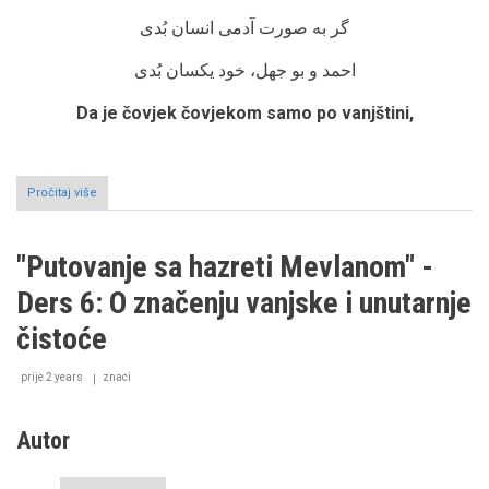
گر به صورت آدمی انسان بُدی
احمد و بو جهل، خود یکسان بُدی
Da je čovjek čovjekom samo po vanjštini,
Pročitaj više
o
"Putovanje
sa
hazreti
"Putovanje sa hazreti Mevlanom" -
Mevlanom"
-
Ders 6: O značenju vanjske i unutarnje
Ders
7:
čistoće
Čovjek
po
prije 2 years
mjeri
znaci
Mesnevije
Autor