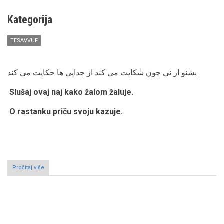
Kategorija
TESAVVUF
بشنو از نی چون شکایت می کند از جدایی ها حکایت می کند
Slušaj ovaj naj kako žalom žaluje.
O rastanku priču svoju kazuje.
Pročitaj više
o
"Putovanje
sa
hazreti
Mevlanom"
Pagination
-
Ders