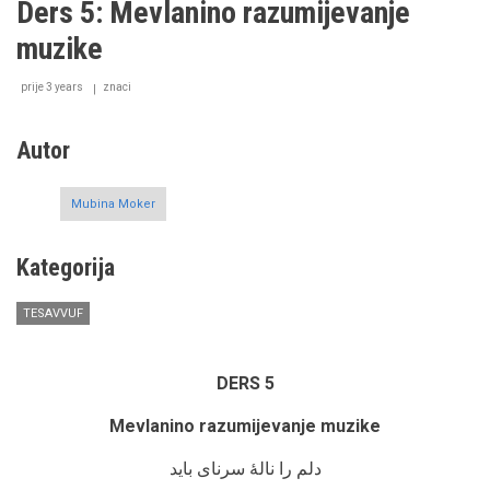
Ders 5: Mevlanino razumijevanje
Ders
6:
muzike
O
značenju
prije 3 years
vanjske
znaci
i
unutarnje
Autor
čistoće
Mubina Moker
Kategorija
TESAVVUF
DERS 5
Mevlanino razumijevanje muzike
دلم را نالۀ سرنای باید