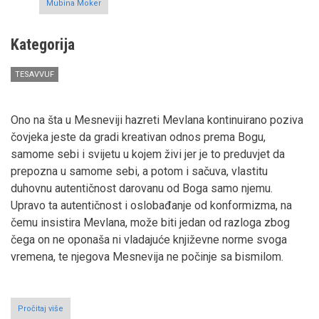
Mubina Moker
Kategorija
TESAVVUF
Ono na šta u Mesneviji hazreti Mevlana kontinuirano poziva
čovjeka jeste da gradi kreativan odnos prema Bogu,
samome sebi i svijetu u kojem živi jer je to preduvjet da
prepozna u samome sebi, a potom i sačuva, vlastitu
duhovnu autentičnost darovanu od Boga samo njemu.
Upravo ta autentičnost i oslobađanje od konformizma, na
čemu insistira Mevlana, može biti jedan od razloga zbog
čega on ne oponaša ni vladajuće književne norme svoga
vremena, te njegova Mesnevija ne počinje sa bismilom.
Pročitaj više
o