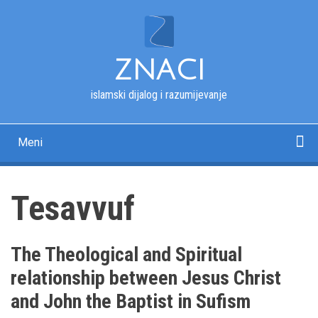
Skip
to
main
content
ZNACI
islamski dijalog i razumijevanje
Meni
Main
navigation
Početna
Kur'an
Esmau-l-husna
Tekstovi
Pitanja i odgovori
Fotografije
Rječnik
O nama
Tesavvuf
The Theological and Spiritual
relationship between Jesus Christ
and John the Baptist in Sufism