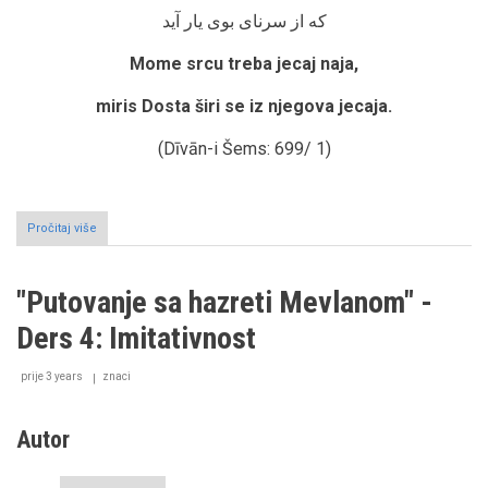
که از سرنای بوی یار آید
Mome srcu treba jecaj naja,
miris Dosta širi se iz njegova jecaja.
(Dīvān-i Šems: 699/ 1)
Pročitaj više
o
"Putovanje
sa
hazreti
"Putovanje sa hazreti Mevlanom" -
Mevlanom"
-
Ders 4: Imitativnost
Ders
5:
Mevlanino
prije 3 years
znaci
razumijevanje
muzike
Autor