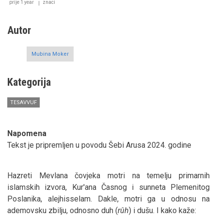
prije 1 year
znaci
Autor
Mubina Moker
Kategorija
TESAVVUF
Napomena
Tekst je pripremljen u povodu Šebi Arusa 2024. godine
Hazreti Mevlana čovjeka motri na temelju primarnih
islamskih izvora, Kur'ana Časnog i sunneta Plemenitog
Poslanika, alejhisselam. Dakle, motri ga u odnosu na
ademovsku zbilju, odnosno duh (
rûh
) i dušu. I kako kaže: