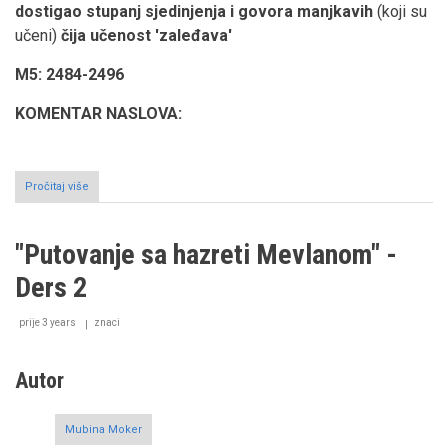
dostigao stupanj sjedinjenja i govora manjkavih
(koji su
učeni)
čija učenost 'zaleđava'
M5: 2484-2496
KOMENTAR NASLOVA:
Pročitaj više
o
Predavanje
pripremljeno
u
"Putovanje sa hazreti Mevlanom" -
povodu
Šebiaruske
Ders 2
akademije
održane
u
prije 3 years
znaci
tekiji
Potok
u
Autor
Sarajevu,
17.
decembra
Mubina Moker
2022.