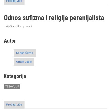
Pročitaj više
o
The
Theological
and
Odnos sufizma i religije perenijalista
Spiritual
relationship
between
prije 9 months
znaci
Jesus
Christ
and
Autor
John
the
Baptist
Kenan Čemo
in
Sufism
Orhan Jašić
Kategorija
TESAVVUF
Pročitaj više
o
Odnos