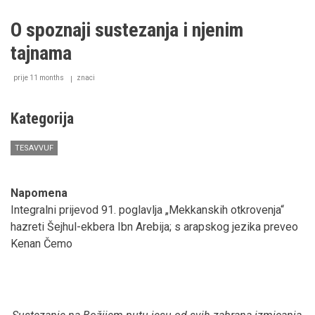
sufizma
i
O spoznaji sustezanja i njenim
religije
perenijalista
tajnama
prije 11 months
znaci
Kategorija
TESAVVUF
Napomena
Integralni prijevod 91. poglavlja „Mekkanskih otkrovenja“
hazreti Šejhul-ekbera Ibn Arebija; s arapskog jezika preveo
Kenan Čemo