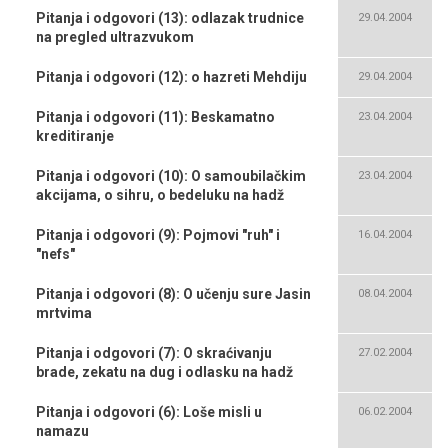
Pitanja i odgovori (13): odlazak trudnice
29.04.2004
na pregled ultrazvukom
Pitanja i odgovori (12): o hazreti Mehdiju
29.04.2004
Pitanja i odgovori (11): Beskamatno
23.04.2004
kreditiranje
Pitanja i odgovori (10): O samoubilačkim
23.04.2004
akcijama, o sihru, o bedeluku na hadž
Pitanja i odgovori (9): Pojmovi "ruh" i
16.04.2004
"nefs"
Pitanja i odgovori (8): O učenju sure Jasin
08.04.2004
mrtvima
Pitanja i odgovori (7): O skraćivanju
27.02.2004
brade, zekatu na dug i odlasku na hadž
Pitanja i odgovori (6): Loše misli u
06.02.2004
namazu