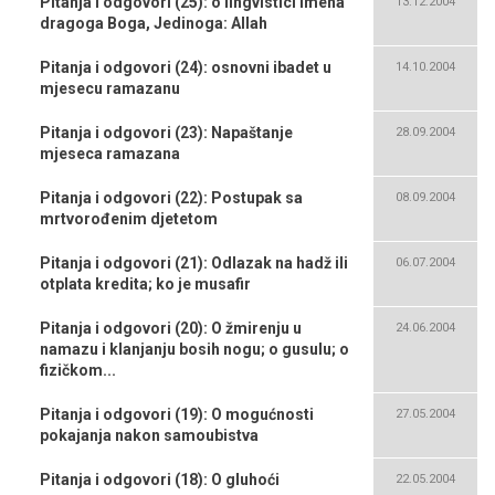
Pitanja i odgovori (25): o lingvistici Imena
13.12.2004
dragoga Boga, Jedinoga: Allah
Pitanja i odgovori (24): osnovni ibadet u
14.10.2004
mjesecu ramazanu
Pitanja i odgovori (23): Napaštanje
28.09.2004
mjeseca ramazana
Pitanja i odgovori (22): Postupak sa
08.09.2004
mrtvorođenim djetetom
Pitanja i odgovori (21): Odlazak na hadž ili
06.07.2004
otplata kredita; ko je musafir
Pitanja i odgovori (20): O žmirenju u
24.06.2004
namazu i klanjanju bosih nogu; o gusulu; o
fizičkom...
Pitanja i odgovori (19): O mogućnosti
27.05.2004
pokajanja nakon samoubistva
Pitanja i odgovori (18): O gluhoći
22.05.2004