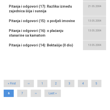
Pitanja i odgovori (17): Razlika između
21.05.2004
zajednica šiija i sunnija
Pitanja i odgovori (15): o podjeli imovine
13.05.2004
Pitanja i odgovori (16): o plaćanju
13.05.2004
stanarine sa kamatom
Pitanja i odgovori (14): Bektašije (II dio)
13.05.2004
Pagination
First
« First
Previous
‹‹
Page
1
Page
2
Page
3
Page
4
Page
5
page
page
Current
6
Page
7
Next
››
Last
Last »
page
page
page