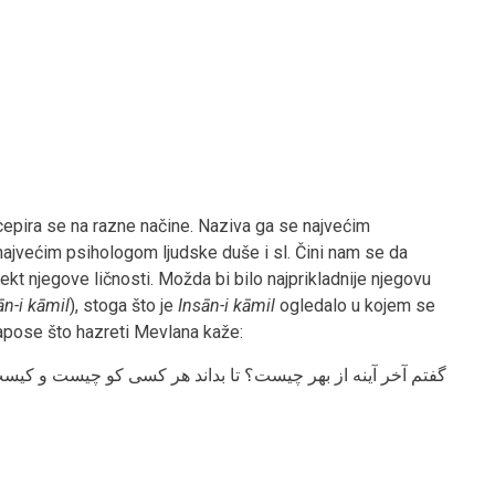
epira se na razne načine. Naziva ga se najvećim
najvećim psihologom ljudske duše i sl. Čini nam se da
kt njegove ličnosti. Možda bi bilo najprikladnije njegovu
ān-i kāmil
), stoga što je
Insān-i kāmil
ogledalo u kojem se
napose što hazreti Mevlana kaže:
گفتم آخر آینه از بهر چیست؟ تا بداند هر کسی کو چیست و کی.