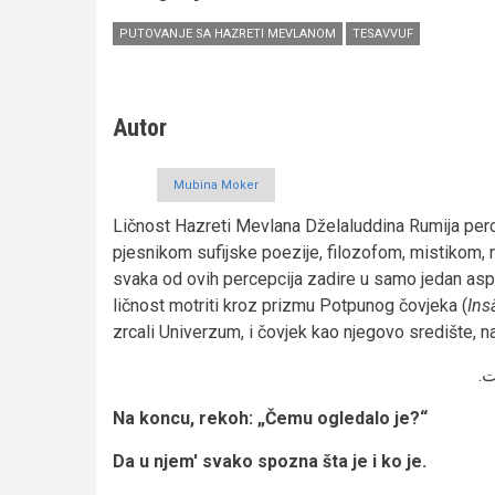
PUTOVANJE SA HAZRETI MEVLANOM
TESAVVUF
Autor
Mubina Moker
Ličnost Hazreti Mevlana Dželaluddina Rumija perc
pjesnikom sufijske poezije, filozofom, mistikom, 
svaka od ovih percepcija zadire u samo jedan aspe
ličnost motriti kroz prizmu Potpunog čovjeka (
Ins
zrcali Univerzum, i čovjek kao njegovo središte, 
ست
Na koncu, rekoh: „Čemu ogledalo je?“
Da u njem' svako spozna šta je i ko je.