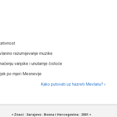
tativnost
vlanino razumijevanje muzike
načenju vanjske i unutarnje čistoće
vjek po mjeri Mesnevije
Kako putovati uz hazreti Mevlanu?
›
< Znaci : Sarajevo : Bosna i Hercegovina : 2001 >