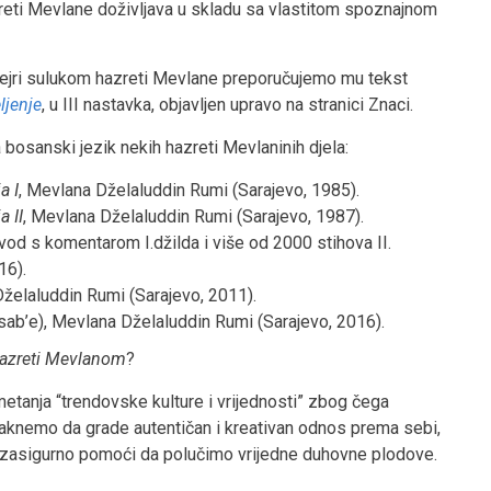
zreti Mevlane doživljava u skladu sa vlastitom spoznajnom
 sejri sulukom hazreti Mevlane preporučujemo mu tekst
ljenje
, u III nastavka, objavljen upravo na stranici Znaci.
bosanski jezik nekih hazreti Mevlaninih djela:
a I
, Mevlana Dželaluddin Rumi (Sarajevo, 1985).
a II
, Mevlana Dželaluddin Rumi (Sarajevo, 1987).
jevod s komentarom I.džilda i više od 2000 stihova II.
16).
Dželaluddin Rumi (Sarajevo, 2011).
ab’e), Mevlana Dželaluddin Rumi (Sarajevo, 2016).
hazreti Mevlanom
?
etanja “trendovske kulture i vrijednosti” zbog čega
staknemo da grade autentičan i kreativan odnos prema sebi,
e zasigurno pomoći da polučimo vrijedne duhovne plodove.