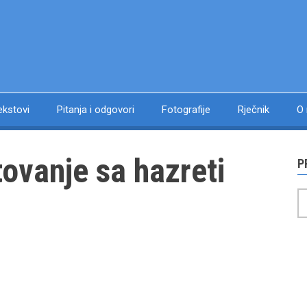
ekstovi
Pitanja i odgovori
Fotografije
Rječnik
O
tovanje sa hazreti
P
P