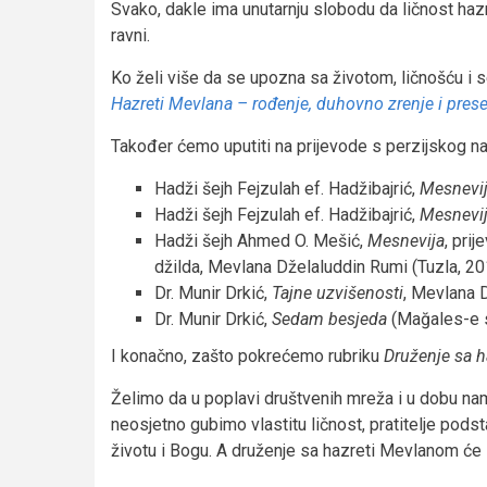
Svako, dakle ima unutarnju slobodu da ličnost ha
ravni.
Ko želi više da se upozna sa životom, ličnošću i
Hazreti Mevlana – rođenje, duhovno zrenje i prese
Također ćemo uputiti na prijevode s perzijskog na 
Hadži šejh Fejzulah ef. Hadžibajrić,
Mesnevij
Hadži šejh Fejzulah ef. Hadžibajrić,
Mesnevij
Hadži šejh Ahmed O. Mešić,
Mesnevija
, pri
džilda, Mevlana Dželaluddin Rumi (Tuzla, 20
Dr. Munir Drkić,
Tajne uzvišenosti
, Mevlana 
Dr. Munir Drkić,
Sedam besjeda
(Mağales-e s
I konačno, zašto pokrećemo rubriku
Druženje sa 
Želimo da u poplavi društvenih mreža i u dobu nam
neosjetno gubimo vlastitu ličnost, pratitelje pod
životu i Bogu. A druženje sa hazreti Mevlanom ć