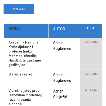
NASLOV
AUTOR
DATUM
SORT
ASCENDING
Akademik Hamdija
Samir
25.12.2014
Kreševljaković i
Beglerović
profesor hadži
Mehmed-efendija
Handžić: tri značajne
godišnjice
O sreći i nesreći
Samir
25.12.2014
Beglerović
Vjerski dijalog pred
Adnan
14.11.2014
izazovima modernog
Silajdžić
razumijevanja
slobode