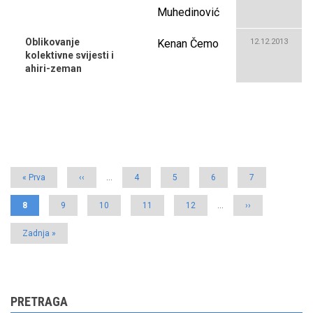
Muhedinović
Oblikovanje
Kenan Čemo
12.12.2013
kolektivne svijesti i
ahiri-zeman
Pagination
First
« Prva
Previous
‹‹
…
Page
4
Page
5
Page
6
Page
7
page
page
Current
8
Page
9
Page
10
Page
11
Page
12
…
Next
››
page
page
Last
Zadnja »
page
PRETRAGA