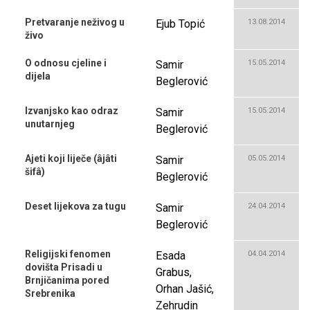
Pretvaranje neživog u
Ejub Topić
13.08.2014
živo
O odnosu cjeline i
Samir
15.05.2014
dijela
Beglerović
Izvanjsko kao odraz
Samir
15.05.2014
unutarnjeg
Beglerović
Ajeti koji liječe (âjâti
Samir
05.05.2014
šifâ)
Beglerović
Deset lijekova za tugu
Samir
24.04.2014
Beglerović
Religijski fenomen
Esada
04.04.2014
dovišta Prisadi u
Grabus,
Brnjičanima pored
Orhan Jašić,
Srebrenika
Zehrudin