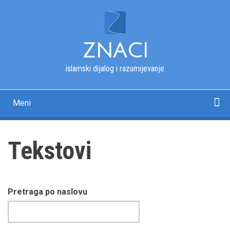
Skip
to
main
content
ZNACI
islamski dijalog i razumijevanje
Meni
Main
navigation
Početna
Kur'an
Esmau-l-husna
Tekstovi
Pitanja i odgovori
Fotografije
Rječnik
O nama
Tekstovi
Pretraga po naslovu